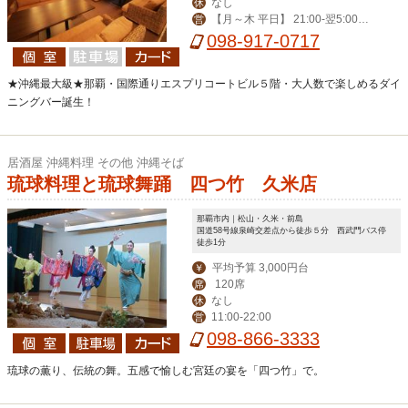
なし
休
【月～木 平日】 21:00-翌5:00
営
【その他】19:00-翌6:00
098-917-0717
★沖縄最大級★那覇・国際通りエスプリコートビル５階・大人数で楽しめるダイ
ニングバー誕生！
居酒屋 沖縄料理 その他 沖縄そば
琉球料理と琉球舞踊 四つ竹 久米店
那覇市内｜松山・久米・前島
国道58号線泉崎交差点から徒歩５分 西武門バス停
徒歩1分
平均予算 3,000円台
￥
120席
席
なし
休
11:00-22:00
営
098-866-3333
琉球の薫り、伝統の舞。五感で愉しむ宮廷の宴を「四つ竹」で。