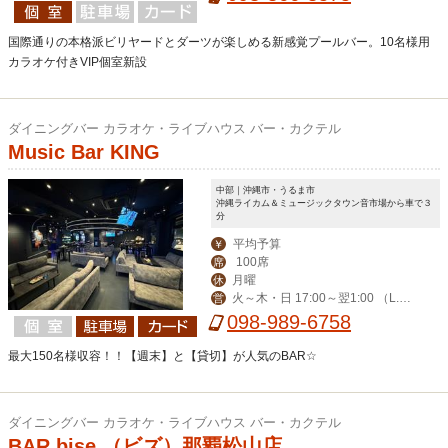
国際通りの本格派ビリヤードとダーツが楽しめる新感覚プールバー。10名様用
カラオケ付きVIP個室新設
ダイニングバー カラオケ・ライブハウス バー・カクテル
Music Bar KING
中部｜沖縄市・うるま市
沖縄ライカム＆ミュージックタウン音市場から車で３
分
平均予算
￥
100席
席
月曜
休
火～木・日 17:00～翌1:00 （L.O.
営
24:00)／金・土・祝前日 17:00～5:00
098-989-6758
（L.O.4:00）
最大150名様収容！！【週末】と【貸切】が人気のBAR☆
ダイニングバー カラオケ・ライブハウス バー・カクテル
BAR bise （ビズ）那覇松山店