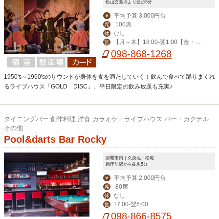
松山交差点より徒歩5分
平均予算 3,000円台
￥
100席
席
なし
休
【月～木】18:00-翌1:00【金・
営
土】18:00-翌2:00【日・祝】18:00-0:
098-868-1268
00
1950's～1960'sのサウンドが身体を食を満たしていく！飲んで食べて踊りまくれ
るライブハウス「GOLD DISC」。平日限定の飲み放題も充実♪
ダイニングバー 創作料理 洋食 カラオケ・ライブハウス バー・カクテル
その他
Pool&darts Bar Rocky
那覇市内｜久茂地・松尾
県庁前駅から徒歩5分
平均予算 2,000円台
￥
80席
席
なし
休
17:00-翌5:00
営
098-866-8575