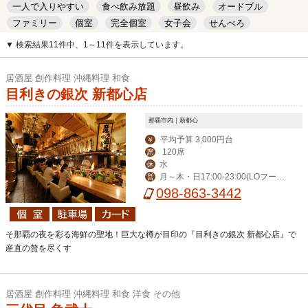
一人で入りやすい
食べ飲み放題
昼飲み
オードブル
ファミリー
個室
完全個室
女子会
せんべろ
キッズルーム
安い
デート
▼ 検索結果11件中、1～11件を表示しています。
居酒屋 創作料理 沖縄料理 和食
目利きの銀次 新都心店
那覇市内｜新都心
平均予算 3,000円台
￥
120席
席
水
休
月～木・日17:00-23:00(LOフード
営
22:00/ドリンク22:30)、金・土17:00-
098-863-3442
0:00(LOフード23:00/ドリンク23:30)
そ那覇の夜を彩る海鮮の聖地！巨大な樽が目印の『目利きの銀次 新都心店』で
産直の贅を尽くす
居酒屋 創作料理 沖縄料理 和食 洋食 その他