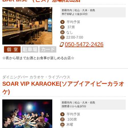
那覇市内｜松山・久米・前島
県庁前駅より徒歩10分
平均予算
￥
37席
席
なし
休
22:00-7:00
営
050-5472-2426
☆夜から朝までお酒とお食事が楽しめるお店☆
ダイニングバー カラオケ・ライブハウス
SOAR VIP KARAOKE(ソアブイアイピーカラオ
ケ)
那覇市内｜松山・久米・前島
国際通りから徒歩5分
平均予算
￥
100席
席
木曜
休