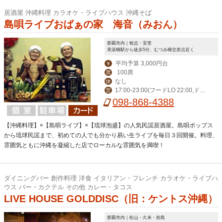
居酒屋 沖縄料理 カラオケ・ライブハウス 沖縄そば
島唄ライブおばぁの家 海音（みおん）
那覇市内｜牧志・安里
美栄橋駅から徒歩5分、むつみ橋交差点近く
平均予算 3,000円台
￥
100席
席
なし
休
17:00-23:00(フードLO 22:00,ドリ
営
ンクLO 22:30)※夏季は30分延長
098-868-4388
【沖縄料理】×【島唄ライブ】×【琉球泡盛】の人気民謡居酒屋。島唄ポップス
から琉球民謡まで、初めての人でも分かり易い生ライブを毎日３回開催。料理、
雰囲気ともに沖縄を凝縮した店でローカルな雰囲気を満喫！
ダイニングバー 創作料理 洋食 イタリアン・フレンチ カラオケ・ライブハ
ウス バー・カクテル その他 カレー・タコス
LIVE HOUSE GOLDDISC（旧：ケントス沖縄）
那覇市内｜松山・久米・前島