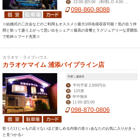
22:00-翌5:00 （料理L.O. 4:00 ド
営
リンクL.O. 4:00）
098-860-8088
☆結婚式の二次会などのご利用もオススメ☆最大100名様収容可能！気の合う仲
間と歌って盛り上がって思い出をシェア☆最高の音響とラグジュアリーな雰囲気
で乾杯☆フード充実☆
カラオケ・ライブハウス
カラオケマイム 浦添パイプライン店
中部｜浦添市
平均予算 2,000円台
￥
125席
席
年中無休
休
11:00-翌5:00
営
098-870-0806
歌うだけじゃもの足りないほど楽しめる内装の造り♪あなたのお気に入りがきっ
と見つかる♪