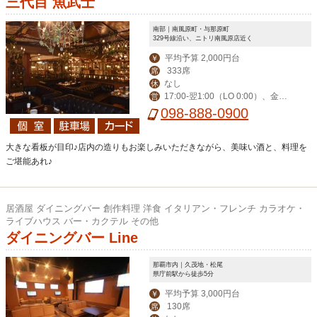
三代目 魚武士
南部｜南風原町・与那原町
329号線沿い、ニトリ南風原店近く
平均予算 2,000円台
￥
333席
席
なし
休
17:00-翌1:00（LO 0:00）、金土
営
祝前17:00-翌2:00（LO 翌1:00）
098-888-0900
大きな看板が目印♪店内の造りもお楽しみいただきながら、美味い酒と、料理を
ご堪能あれ♪
居酒屋 ダイニングバー 創作料理 洋食 イタリアン・フレンチ カラオケ・
ライブハウス バー・カクテル その他
ダイニングバー Line
那覇市内｜久茂地・松尾
県庁前駅から徒歩5分
平均予算 3,000円台
￥
130席
席