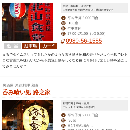
北部｜本部町・今帰仁村
国道505号線今泊交差点より北向け車で3分
平均予算 2,000円台
￥
100席
席
年中無休
休
17:00-翌1:00（LO 0:00）
営
0980-56-1555
まるでタイムスリップをしたかのような古き良き昭和の香りただよう当店でレト
ロな雰囲気を味わいながら不思議と懐かしくなる曲に耳を傾け楽しい時を過ごし
てみませんか？
居酒屋 沖縄料理 和食
呑み喰い処 路之家
那覇市内｜泉崎・壺川
パレット久茂地から徒歩3分
平均予算 2,000円台
￥
30席
席
日(月祝の場合は
休