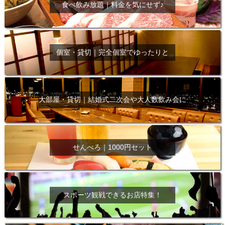
食べ飲み放題｜料金を気にせず♪
個室・貸切｜完全個室でゆったりと
大部屋・貸切｜結婚式二次会や大人数飲み会に
せんべろ｜1000円セット
スポーツ観戦できるお店特集！