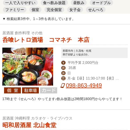
一人で入りやすい
食べ飲み放題
昼飲み
オードブル
ファミリー
個室
完全個室
女子会
せんべろ
キッズルーム
安い
デート
▼ 検索結果3件中、1～3件を表示しています。
居酒屋 創作料理 その他
呑喰レトロ酒場 コマネチ 本店
那覇市内｜久茂地・松尾
県庁前駅より徒歩2分。
平均予算 2,000円台
￥
35席
席
日
休
月-金【昼】11:30-17:00【夜】17:
営
00-23:00（金は-翌1:00）/土・祝前 1
098-863-4949
5:00-翌1:00
17時まで《せんぺろ》やってます♪飲み放題は2時間1800円からやってます！
居酒屋 沖縄料理 カラオケ・ライブハウス
昭和居酒屋 北山食堂