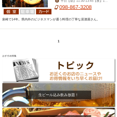
平日【昼】11:30-13:45【夜】18:
営
営業)
00-24:00、土日祝18:00-24:00
098-867-3208
泉崎で14年。県内外のビジネスマンが通う料理の丁寧な居酒屋さん。
1
おすすめ特集
生ビール込み飲み放題！