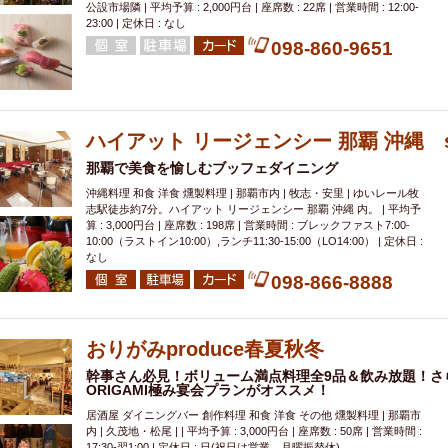
公設市場隣 | 平均予算 : 2,000円台 | 座席数 : 22席 | 営業時間 : 12:00-
23:00 | 定休日 : なし
098-860-9651
ハイアット リージェンシー 那覇 沖縄 sa
那覇で美食を愉しむブッフェダイニング
沖縄料理 和食 洋食 燻製料理 | 那覇市内 | 牧志・安里 | ゆいレール牧
志駅徒歩約7分。ハイアット リージェンシー 那覇 沖縄 内。 | 平均予
算 : 3,000円台 | 座席数 : 198席 | 営業時間 : ブレックファスト7:00-
10:00（ラストイン10:00）,ランチ11:30-15:00（LO14:00） | 定休日 :
なし
098-866-8888
おりがみproduce春夏秋冬
幹事さん必見！ボリューム満点料理全9品＆飲み放題！さ
ORIGAMI極み宴会プランがオススメ！
居酒屋 ダイニングバー 創作料理 和食 洋食 その他 燻製料理 | 那覇市
内 | 久茂地・松尾 | | 平均予算 : 3,000円台 | 座席数 : 50席 | 営業時間 :
17:30-翌1:00 | 定休日 : 日(祝日は営業、月曜振替休)