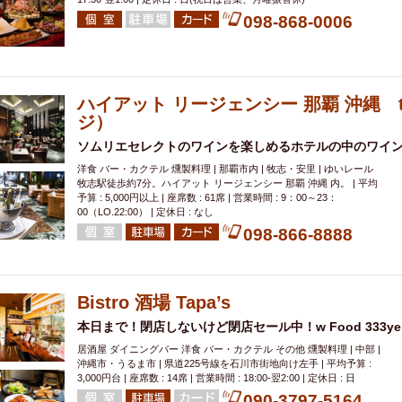
098-868-0006
ハイアット リージェンシー 那覇 沖縄 the
ジ）
ソムリエセレクトのワインを楽しめるホテルの中のワイ
洋食 バー・カクテル 燻製料理 | 那覇市内 | 牧志・安里 | ゆいレール
牧志駅徒歩約7分。ハイアット リージェンシー 那覇 沖縄 内。 | 平均
予算 : 5,000円以上 | 座席数 : 61席 | 営業時間 : 9：00～23：
00（LO.22:00） | 定休日 : なし
098-866-8888
Bistro 酒場 Tapa’s
本日まで！閉店しないけど閉店セール中！w Food 333ye
居酒屋 ダイニングバー 洋食 バー・カクテル その他 燻製料理 | 中部 |
沖縄市・うるま市 | 県道225号線を石川市街地向け左手 | 平均予算 :
3,000円台 | 座席数 : 14席 | 営業時間 : 18:00-翌2:00 | 定休日 : 日
090-3797-5164