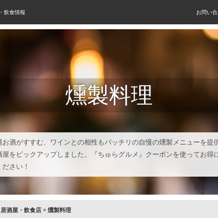
屋・飲食情報
お問い合
燻製料理
縄お酒がすすむ、ワインとの相性もバッチリの自慢の燻製メニューを提
酒屋をピックアップしました。『ちゅらグルメ』クーポンを使ってお得
ください！
×
居酒屋・飲食店
×
燻製料理