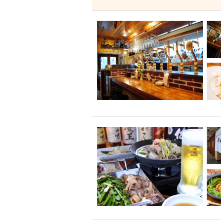
飲み放題付きコース3
キリン一番搾り
アレルギー対応可能
ダイエット中におス
ソファー
激辛料
ファーストフード
スクリーン
スペ
カニ
カフェ
餃子
キリン
ホッピー
焼肉
マイク
サッポロ
市立病院前駅周辺
綺麗orお洒落なトイ
クラフトビール
壺川駅周辺
秋限
ラクレット
赤嶺