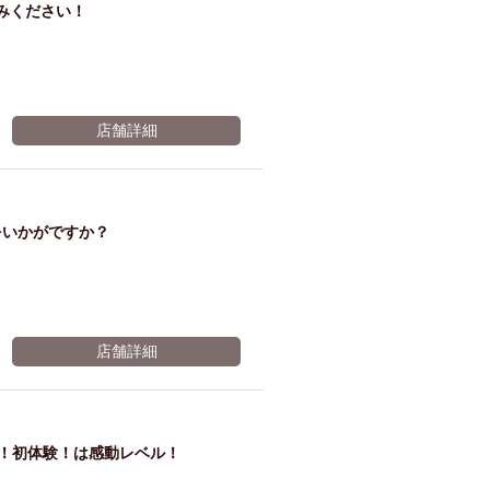
みください！
長！
※有効期限2026年11月06日まで
店舗詳細
をいかがですか？
店舗詳細
感！初体験！は感動レベル！