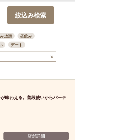
絞込み検索
み放題
昼飲み
い
デート
コース
ディナー
念日
泡盛
喫煙可
ーキ
歓迎会
宴会
部屋30名
カウンター
カクテル
送別会
ーが味わえる。普段使いからパーテ
ビ
飲み会
掘りごたつ
クーポン
結納・顔会わせ
全面禁煙
店舗詳細