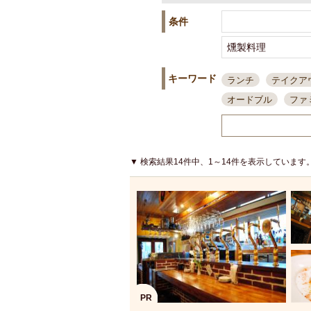
条件
キーワード
ランチ
テイクア
オードブル
ファ
スポーツ観戦
島
接待・会食
ちょ
結婚式二次会
朝
▼ 検索結果14件中、1～14件を表示しています
夜10時以降入店可
貸切可
大部屋20
カード可
厳選日
3000円台コース
アサヒスーパードラ
大部屋50名以上～
ハッピーアワー
PR