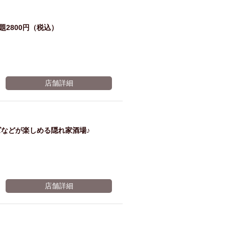
予約
2800円（税込）
で、
店舗詳細
飲み
などが楽しめる隠れ家酒場♪
放題
30分
店舗詳細
延