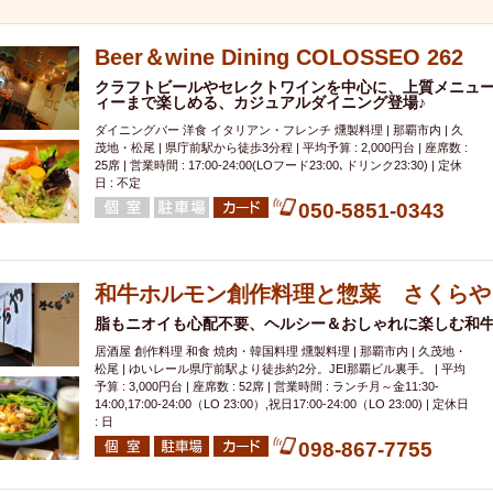
000円
肉の日
おもろまち駅周辺
オープンテラス
マトン・ラ
エビ
カレー
チャージ無し
牡蠣
夜景・景色◎
夜12時以降
Beer＆wine Dining COLOSSEO 262
牧志駅周辺
ペット同伴
ビアガーデン
チーズ
天ぷら
ラ
クラフトビールやセレクトワインを中心に、上質メニュ
スメ
沖縄そば
串揚げ
バレンタイン
立ち飲み
5000円以上
ィーまで楽しめる、カジュアルダイニング登場♪
理
石垣牛
アヒージョ
アサヒ
割烹
女性専用トイレあり
ダイニングバー 洋食 イタリアン・フレンチ 燻製料理 | 那覇市内 | 久
茂地・松尾 | 県庁前駅から徒歩3分程 | 平均予算 : 2,000円台 | 座席数 :
スペシャルディナー
ホルモン(もつ)
炭火焼
ペイディ（給料日）
25席 | 営業時間 : 17:00-24:00(LOフード23:00､ドリンク23:30) | 定休
日 : 不定
インバル・イタリアンバール
食べ放題
動物カフェ＆バー
屋富祖地
050-5851-0343
ジビエ
安里駅周辺
アジア・エスニック
熱燗
生け簀
獺祭
分煙
少人数貸切(15名以下から)
島野菜
しゃぶしゃぶ
パクチー
電気ブラン
エビスビール
ウェディング
58KACHA-SEA
バイ
和牛ホルモン創作料理と惣菜 さくらや
昼宴会
イベリコ豚
山盛、メガ盛り
つけ麺
日本そば
冬
脂もニオイも心配不要、ヘルシー＆おしゃれに楽しむ和
中華
お好み焼き・もんじゃ
オーガニック
プレミアムフライデー
居酒屋 創作料理 和食 焼肉・韓国料理 燻製料理 | 那覇市内 | 久茂地・
松尾 | ゆいレール県庁前駅より徒歩約2分。JEI那覇ビル裏手。 | 平均
レ
ランチバイキング
フルーツハイボール
飲み比べセット
首里
予算 : 3,000円台 | 座席数 : 52席 | 営業時間 : ランチ月～金11:30-
鉄板焼き
幹事様特典
おばんざい
チーズタッカルビ
奥武山公園
14:00,17:00-24:00（LO 23:00）,祝日17:00-24:00（LO 23:00) | 定休日
: 日
定メニュー
春限定メニュー
フレンチ
夏限定メニュー
ENJOY 
098-867-7755
駅周辺
シードル
那覇空港駅周辺
儀保駅周辺