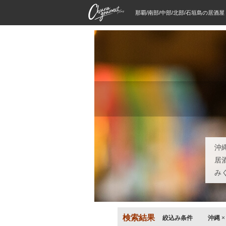
那覇/南部/中部/北部/石垣島の居酒
沖
居
み
検索結果
絞込み条件
沖縄