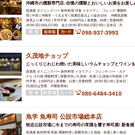
沖縄市の燻製専門店♪自慢の燻製とおいしいお酒をお楽し
居酒屋 ダイニングバー 創作料理 洋食 イタリアン・フレンチ 燻製料
理 | 中部 | 沖縄市・うるま市 | 泡瀬交差点より徒歩10分 沖縄高原郵
便局より車で5分 | 平均予算 : 3,000円台 | 座席数 : 34席 | 営業時間 :
18:00‐翌2:00(LO1:00) 金土18:00‐翌3:00(LO翌2:00) | 定休日 : 月
098-937-3993
久茂地チョップ
じっくりじわじわ焼いた美味しいラムチョップとワイン
居酒屋 ダイニングバー 創作料理 イタリアン・フレンチ バー・カク
テル その他 燻製料理 | 那覇市内 | 久茂地・松尾 | 久茂地小学校前 | 平
均予算 : 2,000円台 | 座席数 : 12席 | 営業時間 : 18:00‐翌1:00 | 定休日 :
日(祝日は営業、月曜振替休)
080-6484-3410
魚学 魚寿司 公設市場総本店
牧志公設市場に今までの寿司の常識を覆す寿司屋! 新食
居酒屋 創作料理 和食 燻製料理 | 那覇市内 | 久茂地・松尾 | 第一牧志