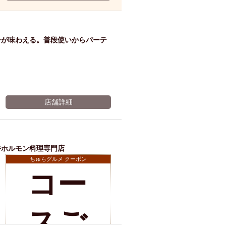
ム肉
洋食
入店可
サプライズ
ーメン
時間無制飲み放題
ーが味わえる。普段使いからパーテ
コース
地中海料理
鍋
入店１時間が安い
野菜巻き串
区
ジンギスカン
イタリアン
古島駅周辺
店舗詳細
炉端焼き
ふぐ料理
キング（ビュッフェ）
限定メニュー
おでん
牛ホルモン料理専門店
牛串焼き
ちゅらグルメ クーポン
駅周辺
コー
やぎ料理
駅周辺
小禄駅周辺
LUNCH 特集
造形集団
店舗詳細
スご