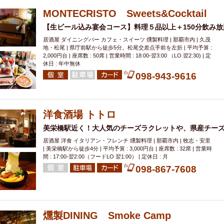
MONTECRISTO Sweets&Cocktail
【生ビール込み宴会コース】料理５品以上＋150分飲み放題
居酒屋 ダイニングバー カフェ・スイーツ 燻製料理 | 那覇市内 | 久茂
地・松尾 | 県庁前駅から徒歩5分。松尾交差点手前を左折 | 平均予算 :
2,000円台 | 座席数 : 50席 | 営業時間 : 18:00-翌3:00 （LO 翌2:30) | 定
休日 : 年中無休
098-943-9616
洋食酒場 トトロ
美栄橋駅近く！大人気のチーズラクレットや、県産チーズ
居酒屋 洋食 イタリアン・フレンチ 燻製料理 | 那覇市内 | 牧志・安里
| 美栄橋駅から徒歩4分 | 平均予算 : 3,000円台 | 座席数 : 32席 | 営業時
間 : 17:00-翌2:00（フードLO 翌1:00） | 定休日 : 月
098-867-7608
燻製DINING Smoke Camp