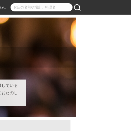
わせ
供している
におたのし