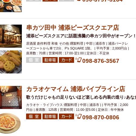
串カツ田中 浦添ピーズスクエア店
浦添ピーズスクエアに話題沸騰の串カツ田中がオープン！
居酒屋 創作料理 和食 その他 燻製料理 | 中部 | 浦添市 | 浦添バークレ
ーズコートから車で2分、P’s SQUARE 1階。 | 平均予算 : 2,000円台 |
座席数 : 70席 | 営業時間 : 17:00-翌1:00 | 定休日 : 不定休
098-876-3567
カラオケマイム 浦添パイプライン店
歌うだけじゃもの足りないほど楽しめる内装の造り♪あな
カラオケ・ライブハウス 燻製料理 | 中部 | 浦添市 | | 平均予算 : 2,000
円台 | 座席数 : 125席 | 営業時間 : 11:00-翌5:00 | 定休日 : 年中無休
098-870-0806