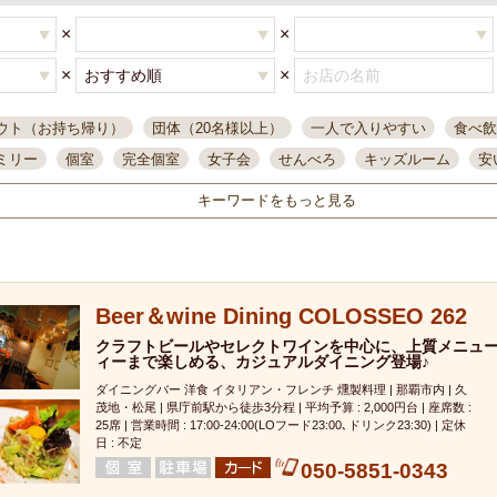
×
×
×
×
ウト（お持ち帰り）
団体（20名様以上）
一人で入りやすい
食べ飲
ミリー
個室
完全個室
女子会
せんべろ
キッズルーム
安
唄ライブ
サントリー
一人飲み
誕生日
大人数
飲み放題付き
キーワードをもっと見る
い飲み
コスパ最高
肉料理
模合
インスタ映え
座敷席
記
まで営業
半個室
ワイン
国際通り
生ビール込飲み放題
ステ
。
県産魚
焼鳥
忘年会コース
レモンサワー
観光客に人気
大
Beer＆wine Dining COLOSSEO 262
名
落ち着いた空間
4000円台コース
合コン
オリオンドラフト
本酒
鮮魚
クラフトビールやセレクトワインを中心に、上質メニュ
大衆酒場
ノンアルコールビール
ウィスキー
テレ
ィーまで楽しめる、カジュアルダイニング登場♪
ピザ
焼酎
カラオケ
デリバリー
寿司
クリスマス
和食
ダイニングバー 洋食 イタリアン・フレンチ 燻製料理 | 那覇市内 | 久
イ
県庁前駅周辺
大部屋40名
旭橋駅周辺
沖縄料理
スイーツ
茂地・松尾 | 県庁前駅から徒歩3分程 | 平均予算 : 2,000円台 | 座席数 :
25席 | 営業時間 : 17:00-24:00(LOフード23:00､ドリンク23:30) | 定休
オリオン
海ぶどう
パスタ
民謡・生演奏
気軽に一杯
店内
日 : 不定
050-5851-0343
アグー豚
プレミアムモルツ
貝づくし
燻製料理
美栄橋駅周辺