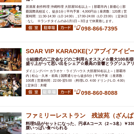
居酒屋 創作料理 沖縄料理 大部屋50名以上～ | 那覇市内 | 新都心 | 那
覇国際高校近く。徒歩1分 | 平均予算 : 4,000円台 | 座席数 : 120席 | 営
業時間 : 11:30-14:30（LO 14:00）, 17:00-24:00（LO 23:00） | 定休日
: なし ※ランチタイムのみ1月1日～3日まで休業致します。
098-866-7395
SOAR VIP KARAOKE(ソアブイアイ
☆結婚式の二次会などのご利用もオススメ☆最大100名
盛り上がって思い出をシェア☆最高の音響とラグジュア
ダイニングバー カラオケ・ライブハウス 大部屋50名以上～ | 那覇市
内 | 松山・久米・前島 | 国際通りから徒歩5分 | 平均予算 : | 座席数 :
100席 | 営業時間 : 22:00-翌5:00 （料理L.O. 4:00 ドリンクL.O. 4:00）
| 定休日 : 木曜
098-860-8088
ファミリーレストラン 残波苑（ざんぱ
料理5品がセットになった、円卓Aコース（2～3名）￥330
腹いっぱい食べられる