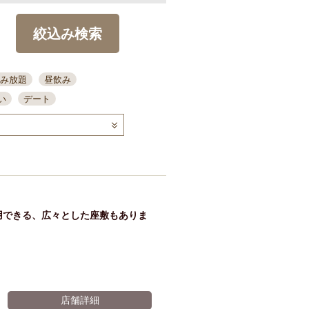
絞込み検索
み放題
昼飲み
い
デート
コース
ディナー
念日
泡盛
喫煙可
ーキ
歓迎会
宴会
部屋30名
カウンター
カクテル
送別会
用できる、広々とした座敷もありま
ビ
飲み会
掘りごたつ
クーポン
結納・顔会わせ
全面禁煙
店舗詳細