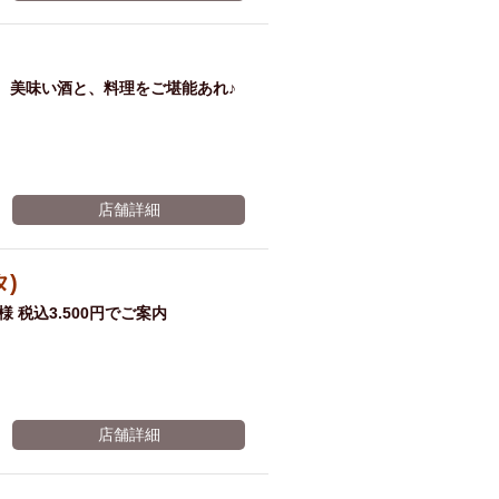
ム肉
洋食
入店可
サプライズ
ーメン
時間無制飲み放題
、美味い酒と、料理をご堪能あれ♪
コース
地中海料理
鍋
入店１時間が安い
野菜巻き串
区
ジンギスカン
店舗詳細
イタリアン
古島駅周辺
炉端焼き
ふぐ料理
タ)
キング（ビュッフェ）
 税込3.500円でご案内
限定メニュー
おでん
牛串焼き
駅周辺
やぎ料理
駅周辺
小禄駅周辺
店舗詳細
LUNCH 特集
造形集団