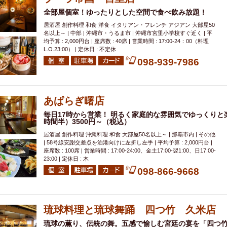
全部屋個室！ゆったりとした空間で食べ飲み放題！
居酒屋 創作料理 和食 洋食 イタリアン・フレンチ アジアン 大部屋50
名以上～ | 中部 | 沖縄市・うるま市 | 沖縄市宮里小学校すぐ近く | 平
均予算 : 2,000円台 | 座席数 : 40席 | 営業時間 : 17:00-24：00（料理
L.O.23:00） | 定休日 : 不定休
098-939-7986
あぱらぎ曙店
毎日17時から営業！ 明るく家庭的な雰囲気でゆっくりと
時間半）3500円～（税込）
居酒屋 創作料理 沖縄料理 和食 大部屋50名以上～ | 那覇市内 | その他
| 58号線安謝交差点を泊港向けに左折し左手 | 平均予算 : 2,000円台 |
座席数 : 100席 | 営業時間 : 17:00-24:00、金土17:00-翌1:00、日17:00-
23:00 | 定休日 : 木
098-866-9668
琉球料理と琉球舞踊 四つ竹 久米店
琉球の薫り、伝統の舞。五感で愉しむ宮廷の宴を「四つ