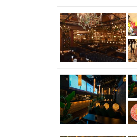
飲み放題付きコース3
キリン一番搾り
アレルギー対応可能
ダイエット中におス
ソファー
激辛料
ファーストフード
スクリーン
スペ
カニ
カフェ
餃子
キリン
ホッピー
焼肉
マイク
サッポロ
市立病院前駅周辺
綺麗orお洒落なトイ
クラフトビール
壺川駅周辺
秋限
ラクレット
赤嶺