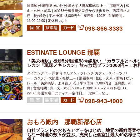
居酒屋 沖縄料理 その他 沖縄そば 大部屋50名以上～ | 那覇市内 | 松
山・久米・前島 | 国道58号線泉崎交差点から徒歩５分 西武門バス
停 徒歩1分 | 平均予算 : 3,000円台 | 座席数 : 120席 | 営業時間 :
11:00-22:00 | 定休日 : なし
098-866-3333
ESTINATE LOUNGE 那覇
「美栄橋駅」徒歩5分/国道58号線沿い 「カラフルとヘ
シカン「琉球メキシカン」飲み放題プラン1000円～！お料
ダイニングバー 洋食 イタリアン・フレンチ カフェ・スイーツ バ
ー・カクテル 大部屋50名以上～ | 那覇市内 | 松山・久米・前島 | ゆい
レール「美栄橋駅」より徒歩5分 | 平均予算 : 3,000円台 | 座席数 : 70
席 | 営業時間 : 月・火・木-日/7:00～15:00/18:00～23:00(料理L.O.
22:00) 毎週水曜日はディナー定休日。 | 定休日 : なし
098-943-4900
おもろ殿内 那覇新都心店
自社ブランドのおもろアグーをはじめ、地元の新鮮野菜
ちなー料理の数々が並ぶ。充実した個室は最大40名様ま
備！