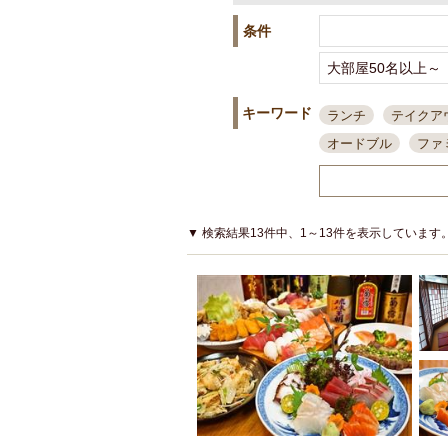
条件
キーワード
ランチ
テイクア
オードブル
ファ
スポーツ観戦
島
接待・会食
ちょ
結婚式二次会
朝
▼ 検索結果13件中、1～13件を表示しています
夜10時以降入店可
貸切可
大部屋20
カード可
厳選日
3000円台コース
アサヒスーパードラ
大部屋50名以上～
ハッピーアワー