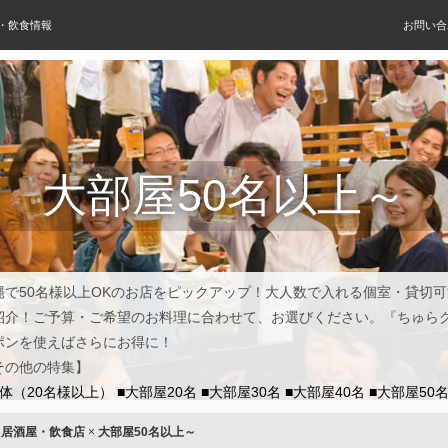
屋・飲食情報
お問い合
大部屋50名以上～
縄で50名様以上OKのお店をピックアップ！大人数で入れる個室・貸切
紹介！ご予算・ご希望のお料理に合わせて、お選びください。『ちゅら
ポンを使えばさらにお得に！
その他の特集】
団体（20名様以上）
■大部屋20名
■大部屋30名
■大部屋40名
■大部屋50
×
居酒屋・飲食店
×
大部屋50名以上～