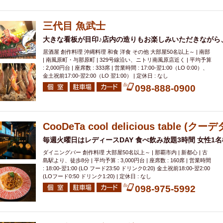
000円
肉の日
おもろまち駅周辺
オープンテラス
マトン・ラ
エビ
カレー
チャージ無し
牡蠣
夜景・景色◎
夜12時以降
三代目 魚武士
牧志駅周辺
ペット同伴
ビアガーデン
チーズ
天ぷら
ラ
大きな看板が目印♪店内の造りもお楽しみいただきながら
スメ
沖縄そば
串揚げ
バレンタイン
立ち飲み
5000円以上
居酒屋 創作料理 沖縄料理 和食 洋食 その他 大部屋50名以上～ | 南部
理
石垣牛
アヒージョ
アサヒ
割烹
女性専用トイレあり
| 南風原町・与那原町 | 329号線沿い、ニトリ南風原店近く | 平均予算
: 2,000円台 | 座席数 : 333席 | 営業時間 : 17:00-翌1:00（LO 0:00）、
スペシャルディナー
ホルモン(もつ)
炭火焼
ペイディ（給料日）
金土祝前17:00-翌2:00（LO 翌1:00） | 定休日 : なし
インバル・イタリアンバール
食べ放題
動物カフェ＆バー
屋富祖地
098-888-0900
ジビエ
安里駅周辺
アジア・エスニック
熱燗
生け簀
獺祭
分煙
少人数貸切(15名以下から)
島野菜
しゃぶしゃぶ
パクチー
CooDeTa cool delicious table (クーデ
電気ブラン
エビスビール
ウェディング
58KACHA-SEA
バイ
毎週火曜日はレディースDAY 食べ飲み放題3時間 女性1名様
昼宴会
イベリコ豚
山盛、メガ盛り
つけ麺
日本そば
冬
ダイニングバー 創作料理 大部屋50名以上～ | 那覇市内 | 新都心 | 古
中華
お好み焼き・もんじゃ
オーガニック
プレミアムフライデー
島駅より、徒歩8分 | 平均予算 : 3,000円台 | 座席数 : 160席 | 営業時間
レ
ランチバイキング
: 18:00-翌1:00 (LO フード23:50 ドリンク0:20) 金土祝前18:00-翌2:00
フルーツハイボール
飲み比べセット
首里
(LOフード0:50 ドリンク1:20) | 定休日 : なし
鉄板焼き
幹事様特典
おばんざい
チーズタッカルビ
奥武山公園
098-975-5992
定メニュー
春限定メニュー
フレンチ
夏限定メニュー
ENJOY 
駅周辺
シードル
那覇空港駅周辺
儀保駅周辺