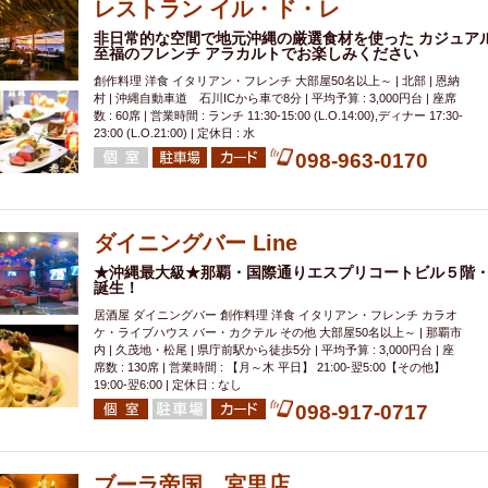
レストラン イル・ド・レ
非日常的な空間で地元沖縄の厳選食材を使った カジュア
至福のフレンチ アラカルトでお楽しみください
創作料理 洋食 イタリアン・フレンチ 大部屋50名以上～ | 北部 | 恩納
村 | 沖縄自動車道 石川ICから車で8分 | 平均予算 : 3,000円台 | 座席
数 : 60席 | 営業時間 : ランチ 11:30-15:00 (L.O.14:00),ディナー 17:30-
23:00 (L.O.21:00) | 定休日 : 水
098-963-0170
ダイニングバー Line
★沖縄最大級★那覇・国際通りエスプリコートビル５階
誕生！
居酒屋 ダイニングバー 創作料理 洋食 イタリアン・フレンチ カラオ
ケ・ライブハウス バー・カクテル その他 大部屋50名以上～ | 那覇市
内 | 久茂地・松尾 | 県庁前駅から徒歩5分 | 平均予算 : 3,000円台 | 座
席数 : 130席 | 営業時間 : 【月～木 平日】 21:00-翌5:00【その他】
19:00-翌6:00 | 定休日 : なし
098-917-0717
ブーラ帝国 宮里店