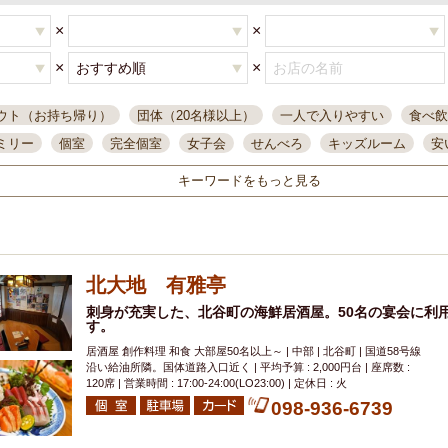
×
×
×
×
ウト（お持ち帰り）
団体（20名様以上）
一人で入りやすい
食べ飲
ミリー
個室
完全個室
女子会
せんべろ
キッズルーム
安
唄ライブ
サントリー
一人飲み
誕生日
大人数
飲み放題付き
キーワードをもっと見る
い飲み
コスパ最高
肉料理
模合
インスタ映え
座敷席
記
まで営業
半個室
ワイン
国際通り
生ビール込飲み放題
ステ
。
県産魚
焼鳥
忘年会コース
レモンサワー
観光客に人気
大
北大地 有雅亭
名
落ち着いた空間
4000円台コース
合コン
オリオンドラフト
本酒
鮮魚
刺身が充実した、北谷町の海鮮居酒屋。50名の宴会に利
大衆酒場
ノンアルコールビール
ウィスキー
テレ
す。
ピザ
焼酎
カラオケ
デリバリー
寿司
クリスマス
和食
居酒屋 創作料理 和食 大部屋50名以上～ | 中部 | 北谷町 | 国道58号線
イ
県庁前駅周辺
大部屋40名
旭橋駅周辺
沖縄料理
スイーツ
沿い給油所隣。国体道路入口近く | 平均予算 : 2,000円台 | 座席数 :
120席 | 営業時間 : 17:00-24:00(LO23:00) | 定休日 : 火
オリオン
海ぶどう
パスタ
民謡・生演奏
気軽に一杯
店内
098-936-6739
アグー豚
プレミアムモルツ
貝づくし
燻製料理
美栄橋駅周辺