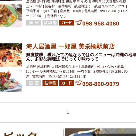
居酒屋 創作料理 沖縄料理 和食 中華 その他 沖縄そば 大部屋50名以
上～ | 中部 | 読谷村・嘉手納町 | 残波岬近く、残波ゴルフクラブ2F |
平均予算 : 1,000円台 | 座席数 : 100席 | 営業時間 : 9:00-23:00（LOフ
ード22:00） | 定休日 : なし
098-958-4080
海人居酒屋 一郎屋 美栄橋駅前店
鮮度抜群、獲れたての魚ならではのメニューは沖縄の地
ん、多彩な調理法でじっくり味わって
居酒屋 沖縄料理 大部屋50名以上～ | 那覇市内 | 松山・久米・前島 |
ゆいレール美栄橋駅から徒歩1分 | 平均予算 : 2,000円台 | 座席数 : 80
席 | 営業時間 : 15:33-翌1:11 | 定休日 : 水
098-860-9079
1