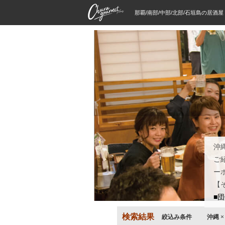
那覇/南部/中部/北部/石垣島の居酒
沖
ご
ー
【
■
検索結果
絞込み条件
沖縄