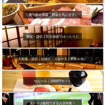
食べ飲み放題｜料金を気にせず♪
個室・貸切｜完全個室でゆったりと
大部屋・貸切｜結婚式二次会や大人数飲み会に
せんべろ｜1000円セット
スポーツ観戦できるお店特集！