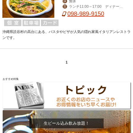
無休
休
ランチ11:00～17:00 ディナー1
営
7:00～23:00
098-989-9150
沖縄県読谷村の高台にある、パスタやピザが人気の隠れ家風イタリアンレストラ
ンです。
1
おすすめ特集
生ビール込み飲み放題！