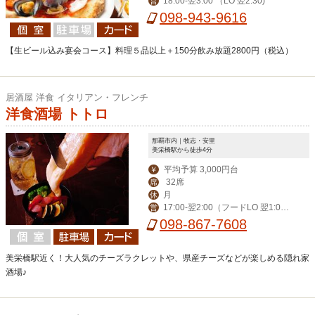
18:00-翌3:00 （LO 翌2:30)
営
098-943-9616
【生ビール込み宴会コース】料理５品以上＋150分飲み放題2800円（税込）
居酒屋 洋食 イタリアン・フレンチ
洋食酒場 トトロ
那覇市内｜牧志・安里
美栄橋駅から徒歩4分
平均予算 3,000円台
￥
32席
席
月
休
17:00-翌2:00（フードLO 翌1:0
営
0）
098-867-7608
美栄橋駅近く！大人気のチーズラクレットや、県産チーズなどが楽しめる隠れ家
酒場♪