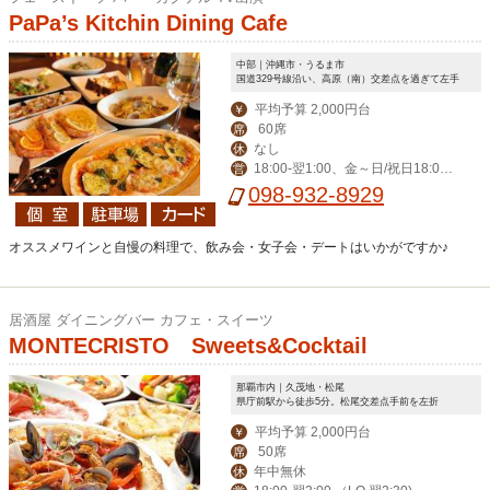
PaPa’s Kitchin Dining Cafe
中部｜沖縄市・うるま市
国道329号線沿い、高原（南）交差点を過ぎて左手
平均予算 2,000円台
￥
60席
席
なし
休
18:00‐翌1:00、金～日/祝日18:00-
営
翌2:00
098-932-8929
オススメワインと自慢の料理で、飲み会・女子会・デートはいかがですか♪
居酒屋 ダイニングバー カフェ・スイーツ
MONTECRISTO Sweets&Cocktail
那覇市内｜久茂地・松尾
県庁前駅から徒歩5分。松尾交差点手前を左折
平均予算 2,000円台
￥
50席
席
年中無休
休