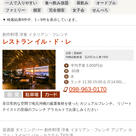
一人で入りやすい
食べ飲み放題
昼飲み
オードブル
ファミリー
個室
完全個室
女子会
せんべろ
キッズルーム
安い
デート
▼ 検索結果9件中、1～9件を表示しています。
創作料理 洋食 イタリアン・フレンチ
レストラン イル・ド・レ
北部｜恩納村
沖縄自動車道 石川ICから車で8分
平均予算 3,000円台
￥
60席
席
水
休
ランチ 11:30-15:00 (L.O.14:00),デ
営
ィナー 17:30-23:00 (L.O.21:00)
098-963-0170
非日常的な空間で地元沖縄の厳選食材を使った カジュアルフレンチ。 リゾート
テイストの至福のフレンチ アラカルトでお楽しみください
居酒屋 ダイニングバー 創作料理 洋食 イタリアン・フレンチ アジアン カ
フェ・スイーツ バー・カクテル TV出演