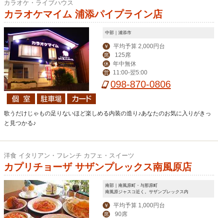
カラオケ・ライブハウス
カラオケマイム 浦添パイプライン店
中部｜浦添市
平均予算 2,000円台
￥
125席
席
年中無休
休
11:00-翌5:00
営
098-870-0806
歌うだけじゃもの足りないほど楽しめる内装の造り♪あなたのお気に入りがきっ
と見つかる♪
洋食 イタリアン・フレンチ カフェ・スイーツ
カプリチョーザ サザンプレックス南風原店
南部｜南風原町・与那原町
南風原ジャスコ近く。サザンプレックス内
平均予算 1,000円台
￥
90席
席