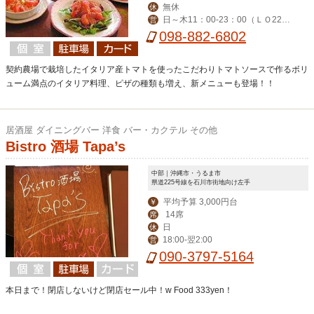
無休
休
日～木11：00-23：00（ＬＯ22：
営
30） 金・土（LO-23：30）
098-882-6802
契約農場で栽培したイタリア産トマトを使ったこだわりトマトソースで作るボリ
ューム満点のイタリア料理、ピザの種類も増え、新メニューも登場！！
居酒屋 ダイニングバー 洋食 バー・カクテル その他
Bistro 酒場 Tapa’s
中部｜沖縄市・うるま市
県道225号線を石川市街地向け左手
平均予算 3,000円台
￥
14席
席
日
休
18:00-翌2:00
営
090-3797-5164
本日まで！閉店しないけど閉店セール中！w Food 333yen！