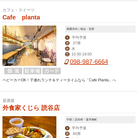
カフェ・スイーツ
Cafe planta
那覇市内｜牧志・安里
平均予算
￥
37席
席
水
休
10:30-18:00
営
098-987-6664
ベビーカーOK！子連れランチ＆ティータイムなら「Cafe Planta」へ
居酒屋
外食家くじら 読谷店
中部｜読谷村・嘉手納町
平均予算
￥
40席
席