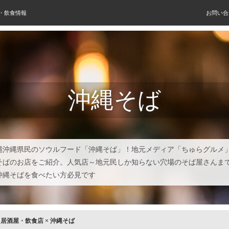
屋・飲食情報
お問い合
沖縄そば
縄沖縄県民のソウルフード「沖縄そば」！地元メディア「ちゅらグルメ
そばのお店をご紹介。人気店～地元民しか知らない穴場のそば屋さんま
沖縄そばを食べたい方必見です
×
居酒屋・飲食店
×
沖縄そば