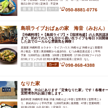
祝/11:00-17:00 | 定休日 : 不定休
050-8881-0776
島唄ライブおばぁの家 海音（みおん）
【沖縄料理】×【島唄ライブ】×【琉球泡盛】の人気民謡
まで、初めての人でも分かり易い生ライブを毎日３回開
した店でローカルな雰囲気を満喫！
居酒屋 沖縄料理 カラオケ・ライブハウス 沖縄そば 沖縄そば | 那覇市
内 | 牧志・安里 | 美栄橋駅から徒歩5分、むつみ橋交差点近く | 平均
予算 : 3,000円台 | 座席数 : 100席 | 営業時間 : 17:00-23:00(フードLO
22:00,ドリンクLO 22:30)※夏季は30分延長 | 定休日 : なし
098-868-4388
なりた家
宜野湾、大山にあります「定食なりた家」です！各種オード
宜野湾市内お届け致します。
創作料理 沖縄料理 和食 洋食 沖縄そば | 中部 | 宜野湾市 | 宜野湾ニト
リ、斜め向かい | 平均予算 : 1,000円未満 | 座席数 : 47席 | 営業時間 :
10:30-23:00（LO 22:30） | 定休日 : なし