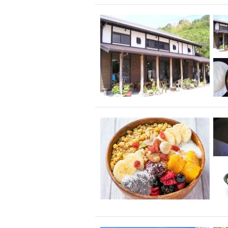
飲み放題付きコース3
キリン一番搾り
アレルギー対応可能
ダイエット中におス
ソファー
激辛料
ファーストフード
スクリーン
スペ
カニ
カフェ
餃子
キリン
ホッピー
焼肉
マイク
サッポロ
市立病院前駅周辺
綺麗orお洒落なトイ
クラフトビール
壺川駅周辺
秋限
ラクレット
赤嶺