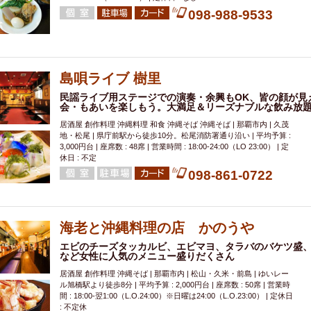
098-988-9533
島唄ライブ 樹里
民謡ライブ用ステージでの演奏・余興もOK、皆の顔が見
会・もあいを楽しもう。大満足＆リーズナブルな飲み放
居酒屋 創作料理 沖縄料理 和食 沖縄そば 沖縄そば | 那覇市内 | 久茂
地・松尾 | 県庁前駅から徒歩10分。松尾消防署通り沿い | 平均予算 :
3,000円台 | 座席数 : 48席 | 営業時間 : 18:00-24:00（LO 23:00） | 定
休日 : 不定
098-861-0722
海老と沖縄料理の店 かのうや
エビのチーズタッカルビ、エビマヨ、タラバのバケツ盛
など女性に人気のメニュー盛りだくさん
居酒屋 創作料理 沖縄そば | 那覇市内 | 松山・久米・前島 | ゆいレー
ル旭橋駅より徒歩8分 | 平均予算 : 2,000円台 | 座席数 : 50席 | 営業時
間 : 18:00-翌1:00（L.O.24:00）※日曜は24:00（L.O.23:00） | 定休日
: 不定休