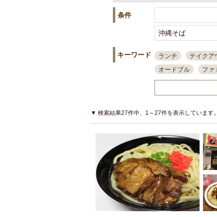
条件
キーワード
ランチ
テイクア
オードブル
ファ
スポーツ観戦
島
接待・会食
ちょ
結婚式二次会
朝
▼ 検索結果27件中、1～27件を表示しています
夜10時以降入店可
貸切可
大部屋20
カード可
厳選日
3000円台コース
アサヒスーパードラ
大部屋50名以上～
ハッピーアワー