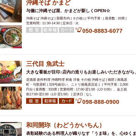
沖縄そば かまど
与儀に沖縄そば屋、かまどが新しくOPEN☆
沖縄そば 沖縄そば | 那覇市内 | その他 | | 平均予算 : | 座席数 : 20席 |
営業時間 : 11:30-14:30 | 定休日 : 火
050-8883-6077
三代目 魚武士
大きな看板が目印♪店内の造りもお楽しみいただきながら
居酒屋 創作料理 沖縄料理 和食 洋食 その他 沖縄そば | 南部 | 南風原
町・与那原町 | 329号線沿い、ニトリ南風原店近く | 平均予算 : 2,000
円台 | 座席数 : 333席 | 営業時間 : 17:00-翌1:00（LO 0:00）、金土祝
前17:00-翌2:00（LO 翌1:00） | 定休日 : なし
098-888-0900
和同開珎（わどうかいちん）
表彰経験のある料理人が織りなす「うま味」を、心ゆく