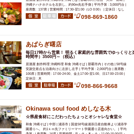
沖縄ナハナホテルを左折し、約90m先右手側 | 平均予算 : 3,000円台 |
座席数 : 137席 | 営業時間 : 17:30-翌1:00（LO 0:00） | 定休日 : なし
098-869-1860
あぱらぎ曙店
毎日17時から営業！ 明るく家庭的な雰囲気でゆっくりと
時間半）3500円～（税込）
居酒屋 創作料理 沖縄料理 和食 沖縄そば | 那覇市内 | その他 | 58号線
安謝交差点を泊港向けに左折し左手 | 平均予算 : 2,000円台 | 座席数 :
100席 | 営業時間 : 17:00-24:00、金土17:00-翌1:00、日17:00-23:00 |
定休日 : 木
098-866-9668
Okinawa soul food めしなる木
☆県産食材にこだわったちょっとオシャレな食堂☆
和食 沖縄そば | 中部 | 浦添市 | 国道58号線浦添日産自動車より浦添学
園通りへ。 約1ｋｍ先ファミリーマート学園通り店道向かい。 | 平均
予算 : | 座席数 : 16席 | 営業時間 : 月・火・木～土：11:00-15:00/日・