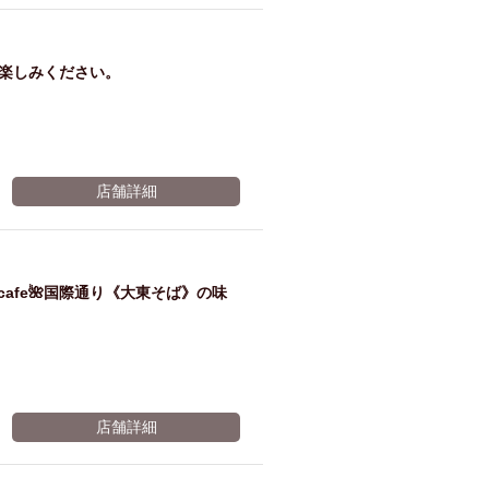
ム肉
洋食
入店可
サプライズ
ーメン
時間無制飲み放題
お楽しみください。
コース
地中海料理
鍋
入店１時間が安い
野菜巻き串
区
ジンギスカン
店舗詳細
イタリアン
古島駅周辺
炉端焼き
ふぐ料理
キング（ビュッフェ）
oba_cafe🌺国際通り《大東そば》の味
限定メニュー
おでん
牛串焼き
駅周辺
やぎ料理
駅周辺
小禄駅周辺
店舗詳細
LUNCH 特集
造形集団