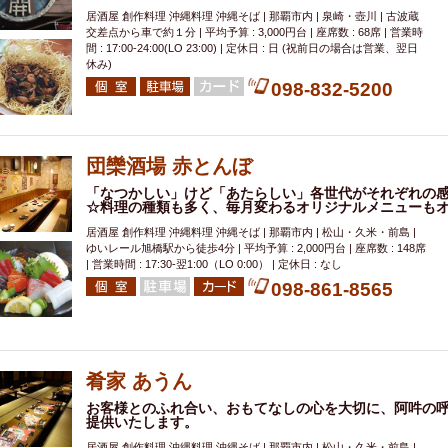
居酒屋 創作料理 沖縄料理 沖縄そば | 那覇市内 | 泉崎・壺川 | 古波蔵
交差点から車で約１分 | 平均予算 : 3,000円台 | 座席数 : 68席 | 営業時
間 : 17:00-24:00(LO 23:00) | 定休日 : 日 (祝前日の場合は営業、翌日
休み)
098-832-5200
団欒酒場 赤とんぼ
「なつかしい」けど「あたらしい」各世代がそれぞれの
☆料理の種類も多く、毎月変わるオリジナルメニューも
居酒屋 創作料理 沖縄料理 沖縄そば | 那覇市内 | 松山・久米・前島 |
ゆいレール旭橋駅から徒歩4分 | 平均予算 : 2,000円台 | 座席数 : 148席
| 営業時間 : 17:30-翌1:00（LO 0:00） | 定休日 : なし
098-861-8565
肴家 あうん
お客様とのふれ合い、おもてなしの心を大切に、阿吽の
提供いたします。
居酒屋 創作料理 沖縄料理 沖縄そば | 那覇市内 | 松山・久米・前島 |