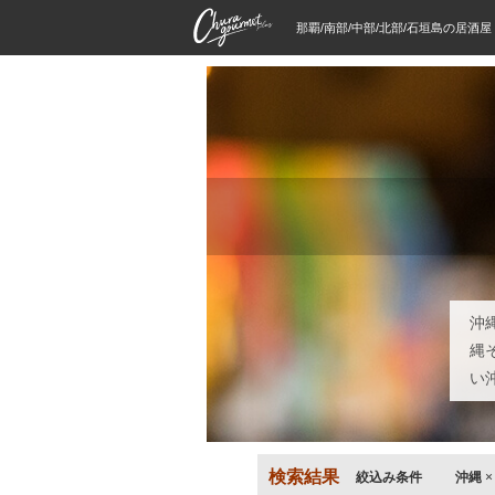
那覇/南部/中部/北部/石垣島の居酒
沖
縄
い
検索結果
絞込み条件
沖縄