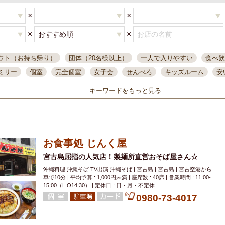
×
×
×
×
ウト（お持ち帰り）
団体（20名様以上）
一人で入りやすい
食べ飲
ミリー
個室
完全個室
女子会
せんべろ
キッズルーム
安
唄ライブ
サントリー
一人飲み
誕生日
大人数
飲み放題付き
キーワードをもっと見る
い飲み
コスパ最高
肉料理
模合
インスタ映え
座敷席
記
まで営業
半個室
ワイン
国際通り
生ビール込飲み放題
ステ
。
県産魚
焼鳥
忘年会コース
レモンサワー
観光客に人気
大
お食事処 じんく屋
名
落ち着いた空間
4000円台コース
合コン
オリオンドラフト
本酒
鮮魚
宮古島屈指の人気店！製麺所直営おそば屋さん☆
大衆酒場
ノンアルコールビール
ウィスキー
テレ
沖縄料理 沖縄そば TV出演 沖縄そば | 宮古島 | 宮古島 | 宮古空港から
ピザ
焼酎
カラオケ
デリバリー
寿司
クリスマス
和食
車で10分 | 平均予算 : 1,000円未満 | 座席数 : 40席 | 営業時間 : 11:00-
イ
県庁前駅周辺
大部屋40名
旭橋駅周辺
沖縄料理
スイーツ
15:00（L.O14:30） | 定休日 : 日・月・不定休
0980-73-4017
オリオン
海ぶどう
パスタ
民謡・生演奏
気軽に一杯
店内
アグー豚
プレミアムモルツ
貝づくし
燻製料理
美栄橋駅周辺