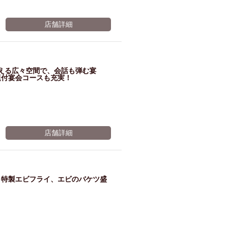
店舗詳細
える広々空間で、会話も弾む宴
題付宴会コースも充実！
店舗詳細
、特製エビフライ、エビのバケツ盛