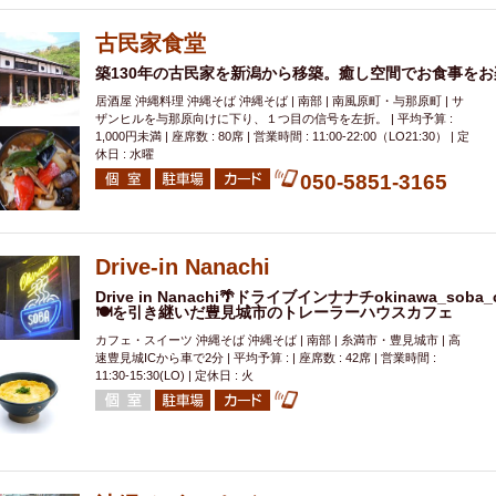
000円
肉の日
おもろまち駅周辺
オープンテラス
マトン・ラ
エビ
カレー
チャージ無し
牡蠣
夜景・景色◎
夜12時以降
古民家食堂
牧志駅周辺
ペット同伴
ビアガーデン
チーズ
天ぷら
ラ
築130年の古民家を新潟から移築。癒し空間でお食事を
スメ
沖縄そば
串揚げ
バレンタイン
立ち飲み
5000円以上
居酒屋 沖縄料理 沖縄そば 沖縄そば | 南部 | 南風原町・与那原町 | サ
ザンヒルを与那原向けに下り、１つ目の信号を左折。 | 平均予算 :
理
石垣牛
アヒージョ
アサヒ
割烹
女性専用トイレあり
1,000円未満 | 座席数 : 80席 | 営業時間 : 11:00-22:00（LO21:30） | 定
休日 : 水曜
スペシャルディナー
ホルモン(もつ)
炭火焼
ペイディ（給料日）
050-5851-3165
インバル・イタリアンバール
食べ放題
動物カフェ＆バー
屋富祖地
ジビエ
安里駅周辺
アジア・エスニック
熱燗
生け簀
獺祭
分煙
少人数貸切(15名以下から)
島野菜
しゃぶしゃぶ
パクチー
Drive-in Nanachi
電気ブラン
エビスビール
ウェディング
58KACHA-SEA
バイ
Drive in Nanachi🌴ドライブインナナチokinawa_s
🍽を引き継いだ豊見城市のトレーラーハウスカフェ
昼宴会
イベリコ豚
山盛、メガ盛り
つけ麺
日本そば
冬
カフェ・スイーツ 沖縄そば 沖縄そば | 南部 | 糸満市・豊見城市 | 高
中華
お好み焼き・もんじゃ
オーガニック
プレミアムフライデー
速豊見城ICから車で2分 | 平均予算 : | 座席数 : 42席 | 営業時間 :
レ
ランチバイキング
フルーツハイボール
飲み比べセット
首里
11:30-15:30(LO) | 定休日 : 火
鉄板焼き
幹事様特典
おばんざい
チーズタッカルビ
奥武山公園
定メニュー
春限定メニュー
フレンチ
夏限定メニュー
ENJOY 
駅周辺
シードル
那覇空港駅周辺
儀保駅周辺