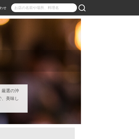
わせ
」厳選の沖
で、美味し