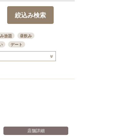
絞込み検索
み放題
昼飲み
い
デート
コース
ディナー
念日
泡盛
喫煙可
ーキ
歓迎会
宴会
部屋30名
カウンター
カクテル
送別会
ビ
飲み会
掘りごたつ
クーポン
結納・顔会わせ
全面禁煙
店舗詳細