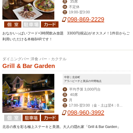
35席
席
不定休
休
19:00-翌3:00
営
098-869-2229
おなかいっぱいフード+3時間飲み放題 3300円(税込)がオススメ！1件目からご
利用いただける本格BARです！
ダイニングバー 洋食 バー・カクテル
Grill & Bar Garden
中部｜北谷町
アラハビーチと美浜の中間地点
平均予算 3,000円台
￥
40席
席
月
休
17:00-翌3:00（金・土は翌4：00
営
迄） ※ハッピーアワー17:00-19:00
098-960-3992
北谷の夜を彩る極上ステーキと美酒。大人の隠れ家「Grill & Bar Garden」