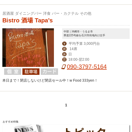
居酒屋 ダイニングバー 洋食 バー・カクテル その他
Bistro 酒場 Tapa’s
中部｜沖縄市・うるま市
県道225号線を石川市街地向け左手
平均予算 3,000円台
￥
14席
席
日
休
18:00-翌2:00
営
090-3797-5164
本日まで！閉店しないけど閉店セール中！w Food 333yen！
1
おすすめ特集