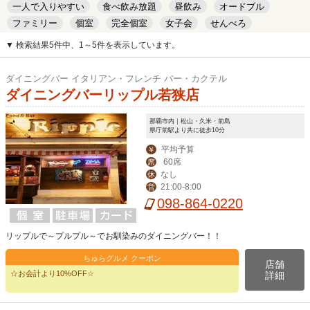
一人で入りやすい
食べ飲み放題
昼飲み
オードブル
ファミリー
個室
完全個室
女子会
せんべろ
キッズルーム
安い
デート
▼ 検索結果5件中、1～5件を表示しています。
ダイニングバー イタリアン・フレンチ バー・カクテル
ダイニングバーリップル若狭店
那覇市内｜松山・久米・前島
県庁前駅より共に徒歩10分
平均予算
￥
60席
席
なし
休
21:00-8:00
営
098-864-0220
リップルで～プルプル～でお馴染みのダイニングバー！！
ちゅらグルメ クーポン
店舗
☆お会計より10%OFF☆
詳細