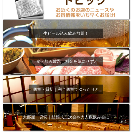
生ビール込み飲み放題！
食べ飲み放題｜料金を気にせず♪
個室・貸切｜完全個室でゆったりと
大部屋・貸切｜結婚式二次会や大人数飲み会に