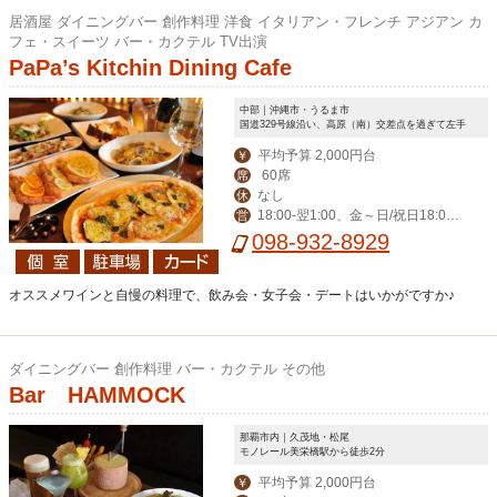
居酒屋 ダイニングバー 創作料理 洋食 イタリアン・フレンチ アジアン カ
フェ・スイーツ バー・カクテル TV出演
PaPa’s Kitchin Dining Cafe
中部｜沖縄市・うるま市
国道329号線沿い、高原（南）交差点を過ぎて左手
平均予算 2,000円台
￥
60席
席
なし
休
18:00‐翌1:00、金～日/祝日18:00-
営
翌2:00
098-932-8929
オススメワインと自慢の料理で、飲み会・女子会・デートはいかがですか♪
ダイニングバー 創作料理 バー・カクテル その他
Bar HAMMOCK
那覇市内｜久茂地・松尾
モノレール美栄橋駅から徒歩2分
平均予算 2,000円台
￥