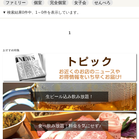
ファミリー
個室
完全個室
女子会
せんべろ
キッズルーム
安い
デート
▼ 検索結果0件中、1～0件を表示しています。
1
おすすめ特集
生ビール込み飲み放題！
食べ飲み放題｜料金を気にせず♪