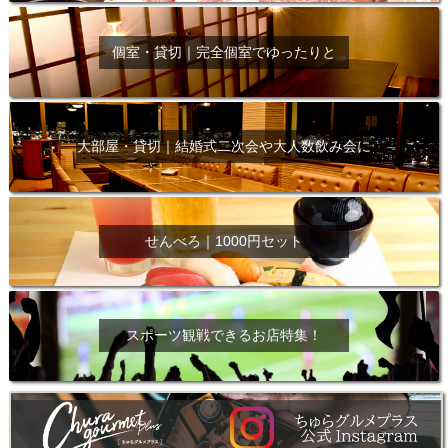
個室・貸切｜完全個室でゆったりと
大部屋・貸切｜結婚式二次会や大人数飲み会に
せんべろ｜1000円セット
スポーツ観戦できるお店特集！