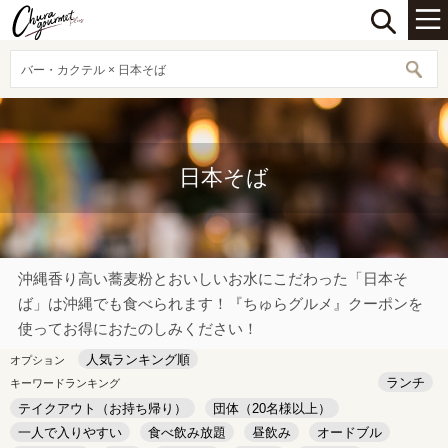
バー・カクテル × 日本そば
日本そば
沖縄香り高い蕎麦粉とおいしいお水にこだわった「日本そ
ば」は沖縄でも食べられます！『ちゅらグルメ』クーポンを
使ってお得におたのしみください！
人気ランキング順
オプション
ランチ
キーワードランキング
テイクアウト（お持ち帰り）
団体（20名様以上）
一人で入りやすい
食べ飲み放題
昼飲み
オードブル