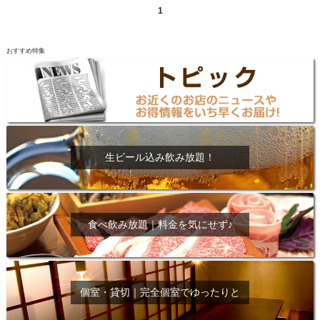
1
おすすめ特集
生ビール込み飲み放題！
食べ飲み放題｜料金を気にせず♪
個室・貸切｜完全個室でゆったりと