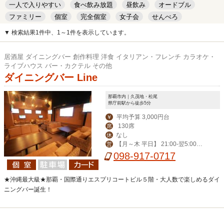
一人で入りやすい
食べ飲み放題
昼飲み
オードブル
ファミリー
個室
完全個室
女子会
せんべろ
キッズルーム
安い
デート
▼ 検索結果1件中、1～1件を表示しています。
居酒屋 ダイニングバー 創作料理 洋食 イタリアン・フレンチ カラオケ・
ライブハウス バー・カクテル その他
ダイニングバー Line
那覇市内｜久茂地・松尾
県庁前駅から徒歩5分
平均予算 3,000円台
￥
130席
席
なし
休
【月～木 平日】 21:00-翌5:00
営
【その他】19:00-翌6:00
098-917-0717
★沖縄最大級★那覇・国際通りエスプリコートビル５階・大人数で楽しめるダイ
ニングバー誕生！