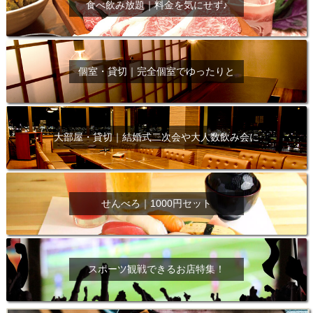
食べ飲み放題｜料金を気にせず♪
個室・貸切｜完全個室でゆったりと
大部屋・貸切｜結婚式二次会や大人数飲み会に
せんべろ｜1000円セット
スポーツ観戦できるお店特集！