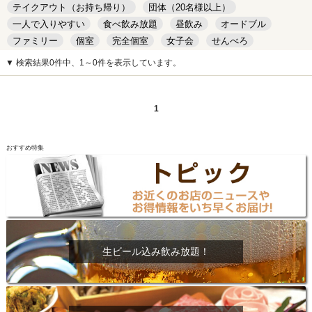
テイクアウト（お持ち帰り）
団体（20名様以上）
一人で入りやすい
食べ飲み放題
昼飲み
オードブル
ファミリー
個室
完全個室
女子会
せんべろ
キッズルーム
安い
デート
▼ 検索結果0件中、1～0件を表示しています。
1
おすすめ特集
生ビール込み飲み放題！