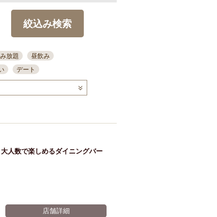
絞込み検索
み放題
昼飲み
い
デート
コース
ディナー
念日
泡盛
喫煙可
ーキ
歓迎会
宴会
部屋30名
カウンター
カクテル
送別会
・大人数で楽しめるダイニングバー
ビ
飲み会
掘りごたつ
クーポン
結納・顔会わせ
全面禁煙
店舗詳細