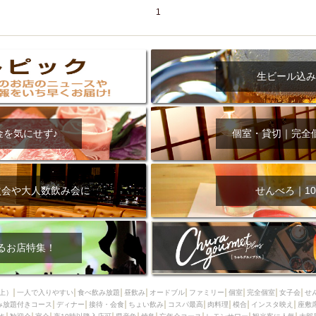
1
生ビール込み
金を気にせず♪
個室・貸切｜完全
次会や大人数飲み会に
せんべろ｜10
るお店特集！
上）
一人で入りやすい
食べ飲み放題
昼飲み
オードブル
ファミリー
個室
完全個室
女子会
せ
み放題付きコース
ディナー
接待・会食
ちょい飲み
コスパ最高
肉料理
模合
インスタ映え
座敷