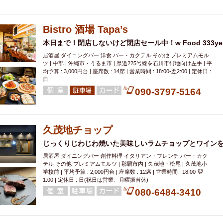
000円
肉の日
おもろまち駅周辺
オープンテラス
マトン・ラ
エビ
カレー
チャージ無し
牡蠣
夜景・景色◎
夜12時以降
Bistro 酒場 Tapa’s
牧志駅周辺
ペット同伴
ビアガーデン
チーズ
天ぷら
ラ
本日まで！閉店しないけど閉店セール中！w Food 333ye
スメ
沖縄そば
串揚げ
バレンタイン
立ち飲み
5000円以上
居酒屋 ダイニングバー 洋食 バー・カクテル その他 プレミアムモル
理
石垣牛
アヒージョ
アサヒ
割烹
女性専用トイレあり
ツ | 中部 | 沖縄市・うるま市 | 県道225号線を石川市街地向け左手 | 平
スペシャルディナー
ホルモン(もつ)
炭火焼
ペイディ（給料日）
均予算 : 3,000円台 | 座席数 : 14席 | 営業時間 : 18:00-翌2:00 | 定休日 :
日
インバル・イタリアンバール
食べ放題
動物カフェ＆バー
屋富祖地
090-3797-5164
ジビエ
安里駅周辺
アジア・エスニック
熱燗
生け簀
獺祭
分煙
少人数貸切(15名以下から)
島野菜
しゃぶしゃぶ
パクチー
電気ブラン
エビスビール
ウェディング
58KACHA-SEA
バイ
久茂地チョップ
昼宴会
イベリコ豚
山盛、メガ盛り
つけ麺
日本そば
冬
じっくりじわじわ焼いた美味しいラムチョップとワイン
中華
お好み焼き・もんじゃ
オーガニック
プレミアムフライデー
居酒屋 ダイニングバー 創作料理 イタリアン・フレンチ バー・カク
テル その他 プレミアムモルツ | 那覇市内 | 久茂地・松尾 | 久茂地小
レ
ランチバイキング
フルーツハイボール
飲み比べセット
首里
学校前 | 平均予算 : 2,000円台 | 座席数 : 12席 | 営業時間 : 18:00‐翌
1:00 | 定休日 : 日(祝日は営業、月曜振替休)
鉄板焼き
幹事様特典
おばんざい
チーズタッカルビ
奥武山公園
080-6484-3410
定メニュー
春限定メニュー
フレンチ
夏限定メニュー
ENJOY 
駅周辺
シードル
那覇空港駅周辺
儀保駅周辺