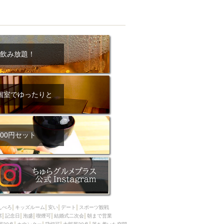
飲み放題！
個室でゆったりと
00円セット
んべろ
キッズルーム
安い
デート
スポーツ観戦
席
記念日
泡盛
喫煙可
結婚式二次会
朝まで営業