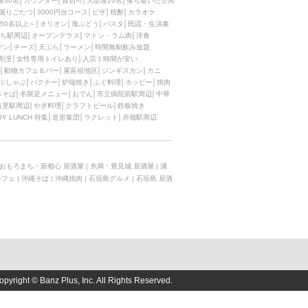
屋30名
カウンター
貸切可
大部屋20名
落ち着いた空間
掘りごたつ
3000円台コース
ピザ
焼酎
カラオケ
50名以上～
オリオン
海ぶどう
パスタ
民謡・生演奏
ち駅周辺
オープンテラス
マトン・ラム肉
洋食
デン
チーズ
天ぷら
ラーメン
時間無制飲み放題
割烹
女性専用トイレあり
入店１時間が安い
動物カフェ＆バー
屋富祖地区
ジンギスカン
カニ
ぶしゃぶ
パクチー
炉端焼き
ふぐ料理
ホッピー
焼肉
本そば
冬限定メニュー
おでん
市立病院前駅周辺
中華
首里駅周辺
やぎ料理
クラフトビール
鉄板焼き
OY LUNCH 特集
造形集団
ラクレット
赤嶺駅周辺
おもろまち・新都心 居酒屋
|
糸満・豊見城 居酒屋
|
浦
カフェ
|
沖縄そば
|
沖縄焼肉
|
石垣島グルメ
|
石垣島 居酒
opyright © Banz Plus, Inc. All Rights Reserved.