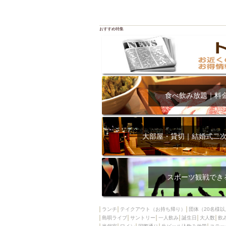
おすすめ特集
食べ飲み放題｜料
大部屋・貸切｜結婚式二
スポーツ観戦でき
ランチ
テイクアウト（お持ち帰り）
団体（20名様以
島唄ライブ
サントリー
一人飲み
誕生日
大人数
飲