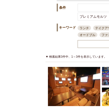
条件
キーワード
ランチ
テイクア
オードブル
ファ
スポーツ観戦
島
接待・会食
ちょ
結婚式二次会
朝
▼ 検索結果3件中、1～3件を表示しています。
夜10時以降入店可
貸切可
大部屋20
カード可
厳選日
3000円台コース
アサヒスーパードラ
大部屋50名以上～
ハッピーアワー