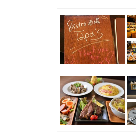
飲み放題付きコース3
キリン一番搾り
アレルギー対応可能
ダイエット中におス
ソファー
激辛料
ファーストフード
スクリーン
スペ
カニ
カフェ
餃子
キリン
ホッピー
焼肉
マイク
サッポロ
市立病院前駅周辺
綺麗orお洒落なトイ
クラフトビール
壺川駅周辺
秋限
ラクレット
赤嶺