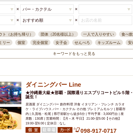
×
×
×
×
ウト（お持ち帰り）
団体（20名様以上）
一人で入りやすい
食べ飲
ミリー
個室
完全個室
女子会
せんべろ
キッズルーム
安
唄ライブ
サントリー
一人飲み
誕生日
大人数
飲み放題付き
キーワードをもっと見る
い飲み
コスパ最高
肉料理
模合
インスタ映え
座敷席
記
まで営業
半個室
ワイン
国際通り
生ビール込飲み放題
ステ
県産魚
焼鳥
忘年会コース
レモンサワー
観光客に人気
大
ダイニングバー Line
名
落ち着いた空間
4000円台コース
合コン
オリオンドラフト
本酒
鮮魚
★沖縄最大級★那覇・国際通りエスプリコートビル５階
大衆酒場
ノンアルコールビール
ウィスキー
テレ
誕生！
ピザ
焼酎
カラオケ
デリバリー
寿司
クリスマス
和食
居酒屋 ダイニングバー 創作料理 洋食 イタリアン・フレンチ カラオ
イ
県庁前駅周辺
大部屋40名
旭橋駅周辺
沖縄料理
スイーツ
ケ・ライブハウス バー・カクテル その他 プレミアムモルツ | 那覇市
内 | 久茂地・松尾 | 県庁前駅から徒歩5分 | 平均予算 : 3,000円台 | 座
オリオン
海ぶどう
パスタ
民謡・生演奏
気軽に一杯
店内
席数 : 130席 | 営業時間 : 【月～木 平日】 21:00-翌5:00【その他】
19:00-翌6:00 | 定休日 : なし
アグー豚
プレミアムモルツ
貝づくし
燻製料理
美栄橋駅周辺
098-917-0717