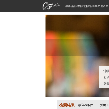
那覇/南部/中部/北部/石垣島の居酒
沖
と
を
検索結果
絞込み条件
沖縄