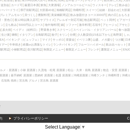
キ
歓迎会
宴会
夜10時以降入店可
県産魚
焼鳥
忘年会コース
レモンサワー
観光客に人気
大部
送別会
カード可
厳選日本酒
鮮魚
大衆酒場
ノンアルコールビール
ウィスキー
テレビ
飲み会
スーパードライ
県庁前駅周辺
大部屋40名
旭橋駅周辺
沖縄料理
スイーツ
結納・顔会わせ
大部屋
プレミアムモルツ
貝づくし
燻製料理
美栄橋駅周辺
飲み放題付きコース3000円
肉の日
おもろま
景・景色◎
夜12時以降入店可
サプライズ
アレルギー対応可能
牧志駅周辺
ペット同伴
ビアガー
イン
立ち飲み
5000円以上コース
地中海料理
鍋
ソファー
激辛料理
石垣牛
アヒージョ
アサヒ
)
炭火焼
ペイディ（給料日）
野菜巻き串
スクリーン
スペインバル・イタリアンバール
食べ放題
生け簀
獺祭
イタリアン
古島駅周辺
餃子
キリン
分煙
少人数貸切(15名以下から)
島野菜
しゃ
SEA
バイキング（ビュッフェ）
マイク
サッポロ
昼宴会
イベリコ豚
山盛、メガ盛り
つけ麺
日
イデー
牛串焼き
綺麗orお洒落なトイレ
ランチバイキング
フルーツハイボール
飲み比べセット
園駅周辺
小禄駅周辺
壺川駅周辺
秋限定メニュー
春限定メニュー
フレンチ
夏限定メニュー
ENJ
ルメ・居酒屋
|
小禄 居酒屋
|
久茂地・松尾 居酒屋
|
松山・久米・前島 居酒屋
|
牧志・安里 居酒屋
|
 居酒屋
|
嘉手納町 居酒屋
|
恩納村 居酒屋
|
名護 居酒屋
|
沖縄居酒屋
|
沖縄ランチ
|
沖縄料理
|
沖縄
|
石垣島 焼肉
|
宮古島 グルメ
|
宮古島 居酒屋
メ
約
プライバシーポリシー
C
Select Language
▼