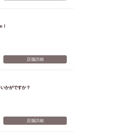
ム肉
洋食
入店可
サプライズ
ーメン
時間無制飲み放題
n！
コース
地中海料理
鍋
入店１時間が安い
野菜巻き串
区
ジンギスカン
店舗詳細
イタリアン
古島駅周辺
炉端焼き
ふぐ料理
キング（ビュッフェ）
限定メニュー
おでん
をいかがですか？
牛串焼き
駅周辺
やぎ料理
駅周辺
小禄駅周辺
LUNCH 特集
造形集団
店舗詳細