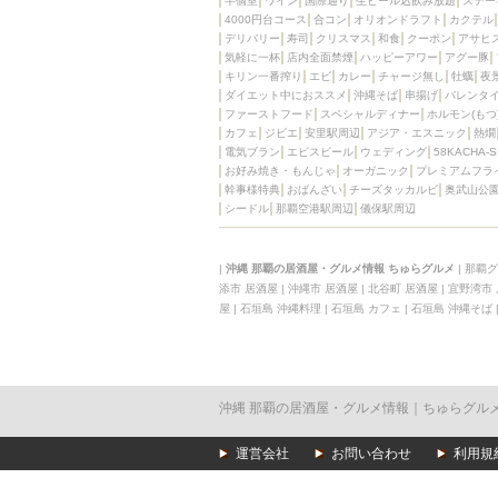
半個室
ワイン
国際通り
生ビール込飲み放題
ステー
4000円台コース
合コン
オリオンドラフト
カクテル
デリバリー
寿司
クリスマス
和食
クーポン
アサヒ
気軽に一杯
店内全面禁煙
ハッピーアワー
アグー豚
キリン一番搾り
エビ
カレー
チャージ無し
牡蠣
夜
ダイエット中におススメ
沖縄そば
串揚げ
バレンタ
ファーストフード
スペシャルディナー
ホルモン(もつ
カフェ
ジビエ
安里駅周辺
アジア・エスニック
熱燗
電気ブラン
エビスビール
ウェディング
58KACHA-
お好み焼き・もんじゃ
オーガニック
プレミアムフラ
幹事様特典
おばんざい
チーズタッカルビ
奥武山公
シードル
那覇空港駅周辺
儀保駅周辺
|
沖縄 那覇の居酒屋・グルメ情報 ちゅらグルメ
|
那覇グ
添市 居酒屋
|
沖縄市 居酒屋
|
北谷町 居酒屋
|
宜野湾市
屋
|
石垣島 沖縄料理
|
石垣島 カフェ
|
石垣島 沖縄そば
沖縄 那覇の居酒屋・グルメ情報｜ちゅらグル
運営会社
お問い合わせ
利用規