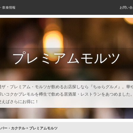
屋・飲食情報
お問い合
プレミアムモルツ
縄ザ・プレミアム・モルツが飲めるお店探しなら『ちゅらグルメ』。華
深いコクかプレモルを樽生で飲める居酒屋・レストランをあつめました
使えばさらにお得に！
×
バー・カクテル
×
プレミアムモルツ