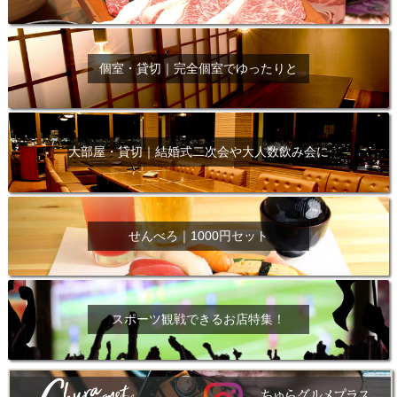
個室・貸切｜完全個室でゆったりと
大部屋・貸切｜結婚式二次会や大人数飲み会に
せんべろ｜1000円セット
スポーツ観戦できるお店特集！