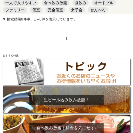
一人で入りやすい
食べ飲み放題
昼飲み
オードブル
ファミリー
個室
完全個室
女子会
せんべろ
キッズルーム
安い
デート
▼ 検索結果0件中、1～0件を表示しています。
1
おすすめ特集
生ビール込み飲み放題！
食べ飲み放題｜料金を気にせず♪