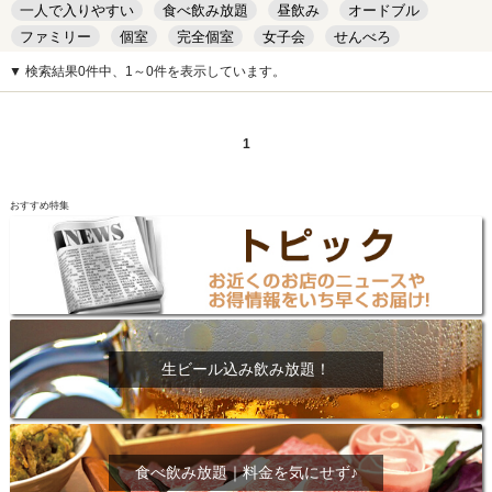
一人で入りやすい
食べ飲み放題
昼飲み
オードブル
ファミリー
個室
完全個室
女子会
せんべろ
キッズルーム
安い
デート
▼ 検索結果0件中、1～0件を表示しています。
1
おすすめ特集
生ビール込み飲み放題！
食べ飲み放題｜料金を気にせず♪