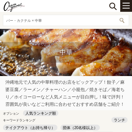
バー・カクテル × 中華
中華
沖縄地元で人気の中華料理のお店をピックアップ！餃子／麻
婆豆腐／ラーメン／チャーハン／小籠包／焼きそば／海老ち
り／ホイコーローなど人気メニューが目白押し！味で評判！
雰囲気が良いなどご利用に合わせておすすめ店舗をご紹介！
人気ランキング順
オプション
ランチ
キーワードランキング
テイクアウト（お持ち帰り）
団体（20名様以上）