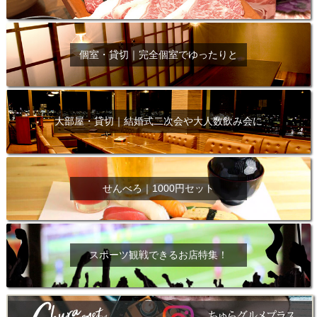
個室・貸切｜完全個室でゆったりと
大部屋・貸切｜結婚式二次会や大人数飲み会に
せんべろ｜1000円セット
スポーツ観戦できるお店特集！