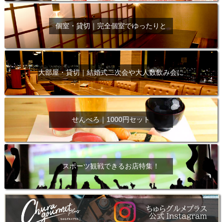
個室・貸切｜完全個室でゆったりと
大部屋・貸切｜結婚式二次会や大人数飲み会に
せんべろ｜1000円セット
スポーツ観戦できるお店特集！