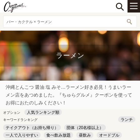
バー・カクテル × ラーメン
ラーメン
沖縄とんこつ 醤油 塩 みそ…ラーメン好き必見！うまいラー
メン店をあつめました。『ちゅらグルメ』クーポンを使って
お得におたのしみください！
人気ランキング順
オプション
ランチ
キーワードランキング
テイクアウト（お持ち帰り）
団体（20名様以上）
一人で入りやすい
食べ飲み放題
昼飲み
オードブル