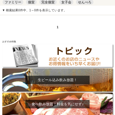
ファミリー
個室
完全個室
女子会
せんべろ
キッズルーム
安い
デート
▼ 検索結果0件中、1～0件を表示しています。
1
おすすめ特集
生ビール込み飲み放題！
食べ飲み放題｜料金を気にせず♪