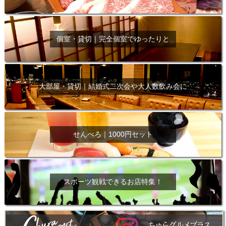
個室・貸切｜完全個室でゆったりと
大部屋・貸切｜結婚式二次会や大人数飲み会に
せんべろ｜1000円セット
スポーツ観戦できるお店特集！