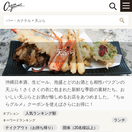
バー・カクテル × 天ぷら
天ぷら
沖縄日本酒、生ビール、泡盛とどのお酒とも相性バツグンの
天ぷら！さくさくの衣に包まれた新鮮な季節の素材たち。お
いしい天ぷらとお酒が愉しめるお店をあつめました。『ちゅ
らグルメ』クーポンを使えばさらにお得に！
人気ランキング順
オプション
ランチ
キーワードランキング
テイクアウト（お持ち帰り）
団体（20名様以上）