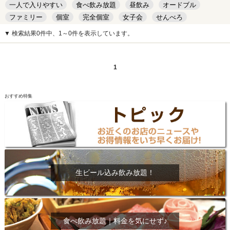
一人で入りやすい
食べ飲み放題
昼飲み
オードブル
ファミリー
個室
完全個室
女子会
せんべろ
キッズルーム
安い
デート
▼ 検索結果0件中、1～0件を表示しています。
1
おすすめ特集
生ビール込み飲み放題！
食べ飲み放題｜料金を気にせず♪