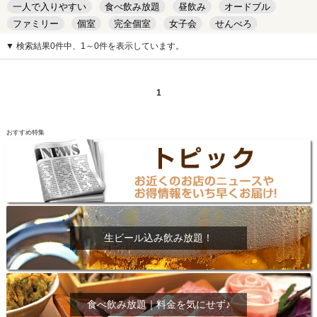
一人で入りやすい
食べ飲み放題
昼飲み
オードブル
ファミリー
個室
完全個室
女子会
せんべろ
キッズルーム
安い
デート
▼ 検索結果0件中、1～0件を表示しています。
1
おすすめ特集
生ビール込み飲み放題！
食べ飲み放題｜料金を気にせず♪