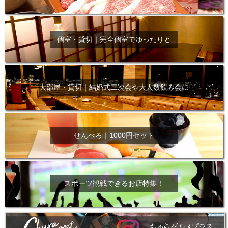
個室・貸切｜完全個室でゆったりと
大部屋・貸切｜結婚式二次会や大人数飲み会に
せんべろ｜1000円セット
スポーツ観戦できるお店特集！