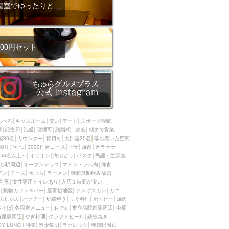
ム肉
洋食
個室でゆったりと
入店可
サプライズ
ーメン
時間無制飲み放題
コース
地中海料理
鍋
00円セット
入店１時間が安い
野菜巻き串
区
ジンギスカン
イタリアン
古島駅周辺
炉端焼き
ふぐ料理
んべろ
キッズルーム
安い
デート
スポーツ観戦
キング（ビュッフェ）
席
記念日
泡盛
喫煙可
結婚式二次会
朝まで営業
屋30名
カウンター
貸切可
大部屋20名
落ち着いた空間
限定メニュー
おでん
掘りごたつ
3000円台コース
ピザ
焼酎
カラオケ
50名以上～
オリオン
海ぶどう
パスタ
民謡・生演奏
牛串焼き
ち駅周辺
オープンテラス
マトン・ラム肉
洋食
駅周辺
やぎ料理
デン
チーズ
天ぷら
ラーメン
時間無制飲み放題
割烹
女性専用トイレあり
入店１時間が安い
駅周辺
小禄駅周辺
動物カフェ＆バー
屋富祖地区
ジンギスカン
カニ
ぶしゃぶ
パクチー
炉端焼き
ふぐ料理
ホッピー
焼肉
LUNCH 特集
造形集団
本そば
冬限定メニュー
おでん
市立病院前駅周辺
中華
首里駅周辺
やぎ料理
クラフトビール
鉄板焼き
OY LUNCH 特集
造形集団
ラクレット
赤嶺駅周辺