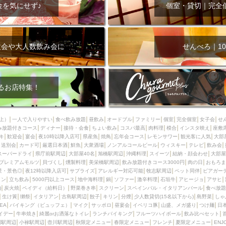
000円
肉の日
おもろまち駅周辺
オープンテラス
マトン・ラ
金を気にせず♪
個室・貸切｜完全
エビ
カレー
チャージ無し
牡蠣
夜景・景色◎
夜12時以降
牧志駅周辺
ペット同伴
ビアガーデン
チーズ
天ぷら
ラ
スメ
沖縄そば
串揚げ
バレンタイン
立ち飲み
5000円以上
次会や大人数飲み会に
せんべろ｜10
理
石垣牛
アヒージョ
アサヒ
割烹
女性専用トイレあり
スペシャルディナー
ホルモン(もつ)
炭火焼
ペイディ（給料日）
インバル・イタリアンバール
食べ放題
動物カフェ＆バー
屋富祖地
るお店特集！
ジビエ
安里駅周辺
アジア・エスニック
熱燗
生け簀
獺祭
分煙
少人数貸切(15名以下から)
島野菜
しゃぶしゃぶ
パクチー
上）
一人で入りやすい
食べ飲み放題
昼飲み
オードブル
ファミリー
個室
完全個室
女子会
せ
み放題付きコース
電気ブラン
ディナー
エビスビール
接待・会食
ちょい飲み
ウェディング
コスパ最高
肉料理
58KACHA-SEA
模合
インスタ映え
バイ
座敷
キ
歓迎会
宴会
夜10時以降入店可
県産魚
焼鳥
忘年会コース
レモンサワー
観光客に人気
大部
昼宴会
イベリコ豚
山盛、メガ盛り
つけ麺
日本そば
冬
送別会
カード可
厳選日本酒
鮮魚
大衆酒場
ノンアルコールビール
ウィスキー
テレビ
飲み会
スーパードライ
県庁前駅周辺
大部屋40名
旭橋駅周辺
沖縄料理
スイーツ
結納・顔会わせ
大部屋
中華
お好み焼き・もんじゃ
オーガニック
プレミアムフライデー
プレミアムモルツ
貝づくし
燻製料理
美栄橋駅周辺
飲み放題付きコース3000円
肉の日
おもろま
レ
ランチバイキング
フルーツハイボール
飲み比べセット
首里
景・景色◎
夜12時以降入店可
サプライズ
アレルギー対応可能
牧志駅周辺
ペット同伴
ビアガー
イン
立ち飲み
5000円以上コース
地中海料理
鍋
ソファー
激辛料理
石垣牛
アヒージョ
アサヒ
鉄板焼き
幹事様特典
おばんざい
チーズタッカルビ
奥武山公園
)
炭火焼
ペイディ（給料日）
野菜巻き串
スクリーン
スペインバル・イタリアンバール
食べ放題
生け簀
獺祭
イタリアン
古島駅周辺
餃子
キリン
分煙
少人数貸切(15名以下から)
島野菜
しゃ
定メニュー
春限定メニュー
フレンチ
夏限定メニュー
ENJOY 
SEA
バイキング（ビュッフェ）
マイク
サッポロ
昼宴会
イベリコ豚
山盛、メガ盛り
つけ麺
日
駅周辺
シードル
那覇空港駅周辺
儀保駅周辺
イデー
牛串焼き
綺麗orお洒落なトイレ
ランチバイキング
フルーツハイボール
飲み比べセット
園駅周辺
小禄駅周辺
壺川駅周辺
秋限定メニュー
春限定メニュー
フレンチ
夏限定メニュー
ENJ