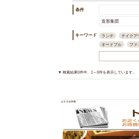
条件
キーワード
ランチ
テイクア
オードブル
ファ
スポーツ観戦
島
接待・会食
ちょ
結婚式二次会
朝
▼ 検索結果0件中、1～0件を表示しています。
夜10時以降入店可
貸切可
大部屋20
カード可
厳選日
おすすめ特集
3000円台コース
アサヒスーパードラ
大部屋50名以上～
ハッピーアワー