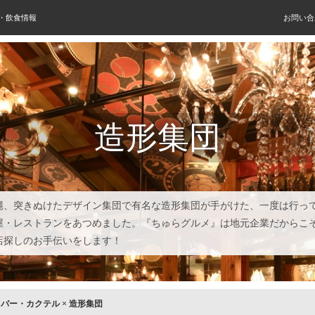
屋・飲食情報
お問い合
造形集団
縄、突きぬけたデザイン集団で有名な造形集団が手がけた、一度は行っ
屋・レストランをあつめました。『ちゅらグルメ』は地元企業だからこ
店探しのお手伝いをします！
×
バー・カクテル
×
造形集団