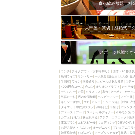
飲み放題付きコース3
食べ飲み放題｜料
キリン一番搾り
アレルギー対応可能
ダイエット中におス
大部屋・貸切｜結婚式二
ソファー
激辛料
ファーストフード
スクリーン
スペ
スポーツ観戦でき
カニ
カフェ
餃子
キリン
ランチ
テイクアウト（お持ち帰り）
団体（20名様以
島唄ライブ
サントリー
一人飲み
ホッピー
誕生日
大人数
焼肉
飲
半個室
ワイン
国際通り
生ビール込飲み放題
ステー
マイク
サッポロ
4000円台コース
合コン
オリオンドラフト
カクテル
デリバリー
寿司
クリスマス
和食
クーポン
アサヒ
市立病院前駅周辺
気軽に一杯
店内全面禁煙
ハッピーアワー
アグー豚
綺麗orお洒落なトイ
キリン一番搾り
エビ
カレー
チャージ無し
牡蠣
夜
ダイエット中におススメ
沖縄そば
串揚げ
バレンタ
クラフトビール
ファーストフード
スペシャルディナー
ホルモン(もつ
カフェ
ジビエ
安里駅周辺
アジア・エスニック
熱燗
壺川駅周辺
秋限
電気ブラン
エビスビール
ウェディング
58KACHA-
ラクレット
赤嶺
お好み焼き・もんじゃ
オーガニック
プレミアムフラ
幹事様特典
おばんざい
チーズタッカルビ
奥武山公