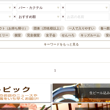
×
×
×
×
ウト（お持ち帰り）
団体（20名様以上）
一人で入りやすい
食べ飲
ミリー
個室
完全個室
女子会
せんべろ
キッズルーム
安
唄ライブ
サントリー
一人飲み
誕生日
大人数
飲み放題付き
キーワードをもっと見る
い飲み
コスパ最高
肉料理
模合
インスタ映え
座敷席
記
まで営業
半個室
ワイン
国際通り
生ビール込飲み放題
ステ
県産魚
焼鳥
忘年会コース
レモンサワー
観光客に人気
大
名
落ち着いた空間
4000円台コース
合コン
オリオンドラフト
1
本酒
鮮魚
大衆酒場
ノンアルコールビール
ウィスキー
テレ
ピザ
焼酎
カラオケ
デリバリー
寿司
クリスマス
和食
イ
県庁前駅周辺
大部屋40名
旭橋駅周辺
沖縄料理
スイーツ
生ビール込み
オリオン
海ぶどう
パスタ
民謡・生演奏
気軽に一杯
店内
アグー豚
プレミアムモルツ
貝づくし
燻製料理
美栄橋駅周辺