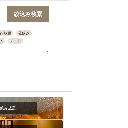
絞込み検索
み放題
昼飲み
い
デート
コース
ディナー
念日
泡盛
喫煙可
ーキ
歓迎会
宴会
部屋30名
カウンター
カクテル
送別会
ビ
飲み会
掘りごたつ
クーポン
結納・顔会わせ
飲み放題！
全面禁煙