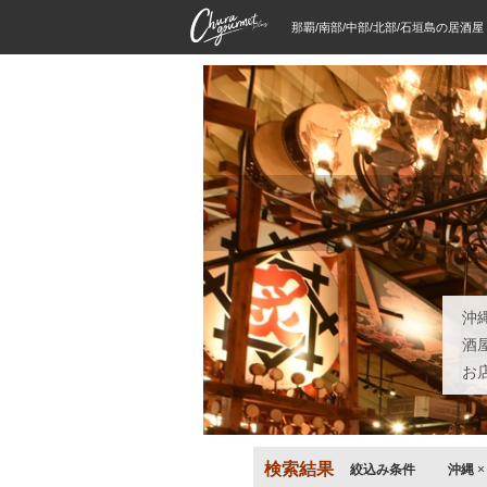
那覇/南部/中部/北部/石垣島の居酒
沖
酒
お
検索結果
絞込み条件
沖縄