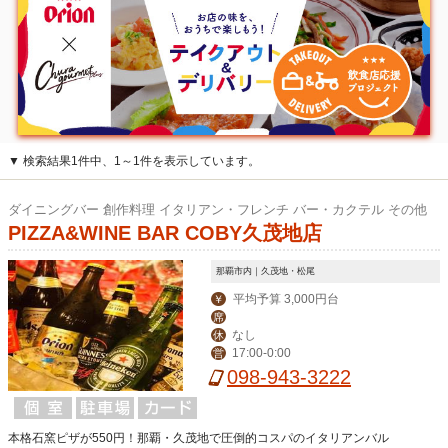
▼ 検索結果1件中、1～1件を表示しています。
ダイニングバー 創作料理 イタリアン・フレンチ バー・カクテル その他
PIZZA&WINE BAR COBY久茂地店
那覇市内｜久茂地・松尾
平均予算 3,000円台
￥
席
なし
休
17:00-0:00
営
098-943-3222
本格石窯ピザが550円！那覇・久茂地で圧倒的コスパのイタリアンバル