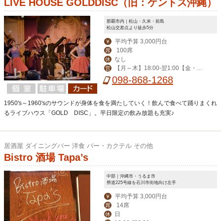
LIVE HOUSE GOLDDISC（旧：ケントス沖縄）
那覇市内｜松山・久米・前島
松山交差点より徒歩5分
平均予算 3,000円台
￥
100席
席
なし
休
【月～木】18:00-翌1:00【金・
営
土】18:00-翌2:00【日・祝】18:00-0:
098-868-1268
00
1950's～1960'sのサウンドが身体を食を満たしていく！飲んで食べて踊りまくれ
るライブハウス「GOLD DISC」。平日限定の飲み放題も充実♪
居酒屋 ダイニングバー 洋食 バー・カクテル その他
Bistro 酒場 Tapa’s
中部｜沖縄市・うるま市
県道225号線を石川市街地向け左手
平均予算 3,000円台
￥
14席
席
日
休