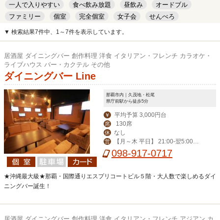
一人で入りやすい
食べ飲み放題
昼飲み
オードブル
ファミリー
個室
完全個室
女子会
せんべろ
キッズルーム
安い
デート
▼ 検索結果7件中、1～7件を表示しています。
居酒屋 ダイニングバー 創作料理 洋食 イタリアン・フレンチ カラオケ・
ライブハウス バー・カクテル その他
ダイニングバー Line
那覇市内｜久茂地・松尾
県庁前駅から徒歩5分
平均予算 3,000円台
￥
130席
席
なし
休
【月～木 平日】 21:00-翌5:00
営
【その他】19:00-翌6:00
098-917-0717
★沖縄最大級★那覇・国際通りエスプリコートビル５階・大人数で楽しめるダイ
ニングバー誕生！
居酒屋 ダイニングバー 創作料理 洋食 イタリアン・フレンチ アジアン カ