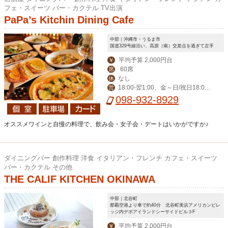
フェ・スイーツ バー・カクテル TV出演
PaPa’s Kitchin Dining Cafe
中部｜沖縄市・うるま市
国道329号線沿い、高原（南）交差点を過ぎて左手
平均予算 2,000円台
￥
60席
席
なし
休
18:00‐翌1:00、金～日/祝日18:00-
営
翌2:00
098-932-8929
オススメワインと自慢の料理で、飲み会・女子会・デートはいかがですか♪
ダイニングバー 創作料理 洋食 イタリアン・フレンチ カフェ・スイーツ
バー・カクテル その他
THE CALIF KITCHEN OKINAWA
中部｜北谷町
那覇空港より車で約40分 北谷町美浜アメリカンビレ
ッジ内デポアイランドシーサイドビル３F
平均予算 2,000円台
￥