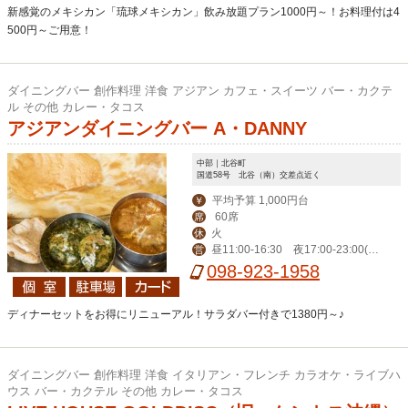
新感覚のメキシカン「琉球メキシカン」飲み放題プラン1000円～！お料理付は4
500円～ご用意！
ダイニングバー 創作料理 洋食 アジアン カフェ・スイーツ バー・カクテ
ル その他 カレー・タコス
アジアンダイニングバー A・DANNY
中部｜北谷町
国道58号 北谷（南）交差点近く
平均予算 1,000円台
￥
60席
席
火
休
昼11:00-16:30 夜17:00‐23:00(L
営
O 22:00)、金土24:00（LO 23:00）
098-923-1958
ディナーセットをお得にリニューアル！サラダバー付きで1380円～♪
ダイニングバー 創作料理 洋食 イタリアン・フレンチ カラオケ・ライブハ
ウス バー・カクテル その他 カレー・タコス