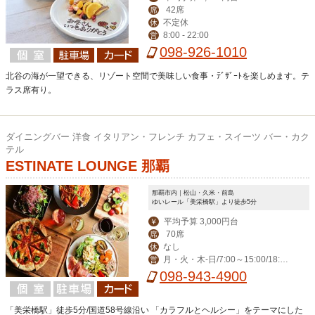
42席
席
不定休
休
8:00 - 22:00
営
098-926-1010
北谷の海が一望できる、リゾート空間で美味しい食事・ﾃﾞｻﾞｰﾄを楽しめます。テ
ラス席有り。
ダイニングバー 洋食 イタリアン・フレンチ カフェ・スイーツ バー・カク
テル
ESTINATE LOUNGE 那覇
那覇市内｜松山・久米・前島
ゆいレール「美栄橋駅」より徒歩5分
平均予算 3,000円台
￥
70席
席
なし
休
月・火・木-日/7:00～15:00/18:00
営
～23:00(料理L.O. 22:00) 毎週水曜日は
098-943-4900
ディナー定休日。
「美栄橋駅」徒歩5分/国道58号線沿い 「カラフルとヘルシー」をテーマにした