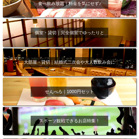
食べ飲み放題｜料金を気にせず♪
個室・貸切｜完全個室でゆったりと
大部屋・貸切｜結婚式二次会や大人数飲み会に
せんべろ｜1000円セット
スポーツ観戦できるお店特集！