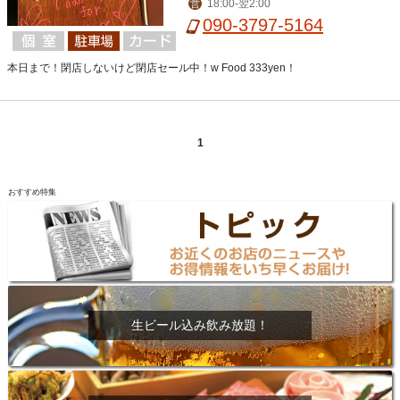
18:00-翌2:00
営
090-3797-5164
本日まで！閉店しないけど閉店セール中！w Food 333yen！
1
おすすめ特集
生ビール込み飲み放題！