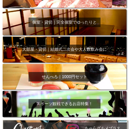
個室・貸切｜完全個室でゆったりと
大部屋・貸切｜結婚式二次会や大人数飲み会に
せんべろ｜1000円セット
スポーツ観戦できるお店特集！