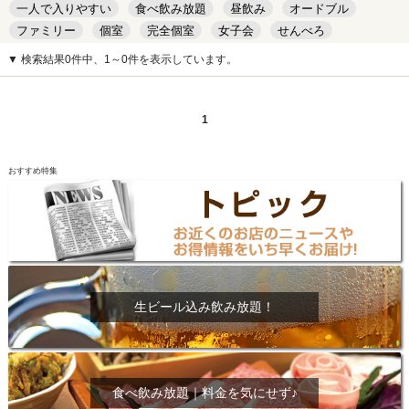
一人で入りやすい
食べ飲み放題
昼飲み
オードブル
ファミリー
個室
完全個室
女子会
せんべろ
キッズルーム
安い
デート
▼ 検索結果0件中、1～0件を表示しています。
1
おすすめ特集
生ビール込み飲み放題！
食べ飲み放題｜料金を気にせず♪