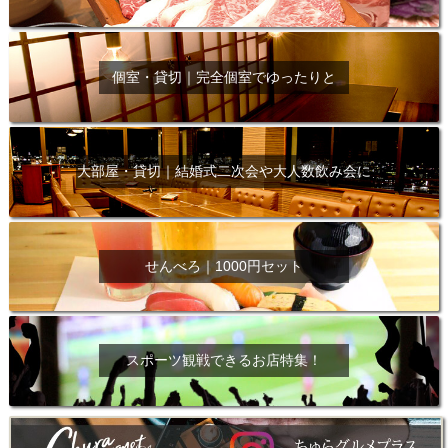
個室・貸切｜完全個室でゆったりと
大部屋・貸切｜結婚式二次会や大人数飲み会に
せんべろ｜1000円セット
スポーツ観戦できるお店特集！