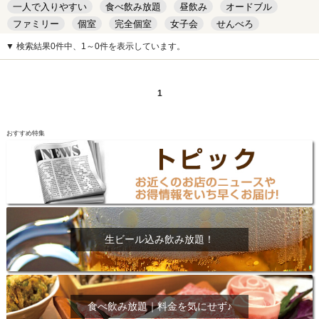
一人で入りやすい
食べ飲み放題
昼飲み
オードブル
ファミリー
個室
完全個室
女子会
せんべろ
キッズルーム
安い
デート
▼ 検索結果0件中、1～0件を表示しています。
1
おすすめ特集
生ビール込み飲み放題！
食べ飲み放題｜料金を気にせず♪