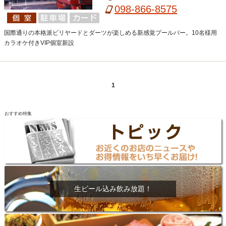
098-866-8575
国際通りの本格派ビリヤードとダーツが楽しめる新感覚プールバー。10名様用
カラオケ付きVIP個室新設
1
おすすめ特集
生ビール込み飲み放題！