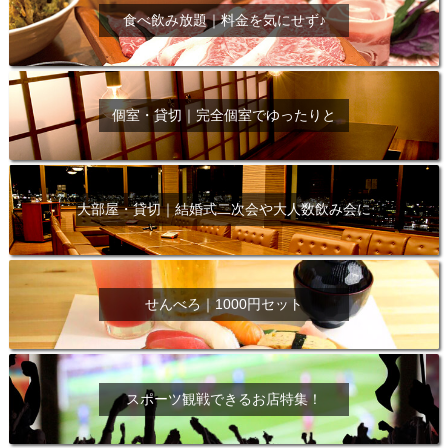
食べ飲み放題｜料金を気にせず♪
個室・貸切｜完全個室でゆったりと
大部屋・貸切｜結婚式二次会や大人数飲み会に
せんべろ｜1000円セット
スポーツ観戦できるお店特集！