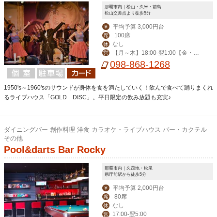
那覇市内｜松山・久米・前島
松山交差点より徒歩5分
平均予算 3,000円台
￥
100席
席
なし
休
【月～木】18:00-翌1:00【金・
営
土】18:00-翌2:00【日・祝】18:00-0:
098-868-1268
00
1950's～1960'sのサウンドが身体を食を満たしていく！飲んで食べて踊りまくれ
るライブハウス「GOLD DISC」。平日限定の飲み放題も充実♪
ダイニングバー 創作料理 洋食 カラオケ・ライブハウス バー・カクテル
その他
Pool&darts Bar Rocky
那覇市内｜久茂地・松尾
県庁前駅から徒歩5分
平均予算 2,000円台
￥
80席
席
なし
休
17:00-翌5:00
営