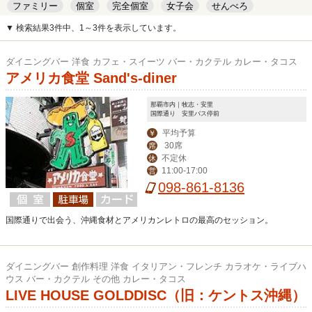
ファミリー
個室
完全個室
女子会
せんべろ
キッズルーム
安い
デート
▼ 検索結果3件中、1～3件を表示しています。
ダイニングバー 洋食 カフェ・スイーツ バー・カクテル カレー・タコス
アメリカ食堂 Sand's-diner
那覇市内｜牧志・安里
国際通り 安里バス停前
平均予算
￥
30席
席
不定休
休
11:00-17:00
営
098-861-8136
国際通りで出会う、沖縄食材とアメリカンレトロの最高のセッション。
ダイニングバー 創作料理 洋食 イタリアン・フレンチ カラオケ・ライブハ
ウス バー・カクテル その他 カレー・タコス
LIVE HOUSE GOLDDISC（旧：ケントス沖縄）