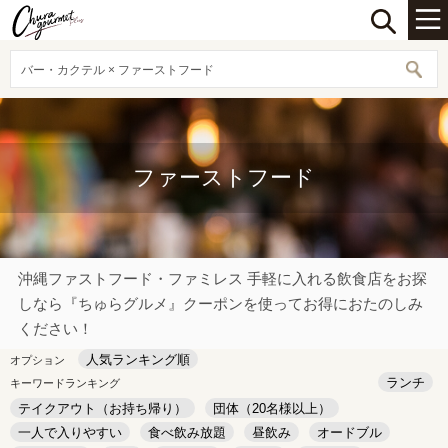
バー・カクテル × ファーストフード
ファーストフード
沖縄ファストフード・ファミレス 手軽に入れる飲食店をお探
しなら『ちゅらグルメ』クーポンを使ってお得におたのしみ
ください！
人気ランキング順
オプション
ランチ
キーワードランキング
テイクアウト（お持ち帰り）
団体（20名様以上）
一人で入りやすい
食べ飲み放題
昼飲み
オードブル