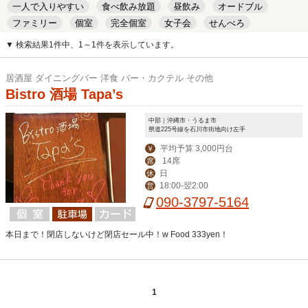
一人で入りやすい
食べ飲み放題
昼飲み
オードブル
ファミリー
個室
完全個室
女子会
せんべろ
キッズルーム
安い
デート
▼ 検索結果1件中、1～1件を表示しています。
居酒屋 ダイニングバー 洋食 バー・カクテル その他
Bistro 酒場 Tapa’s
中部｜沖縄市・うるま市
県道225号線を石川市街地向け左手
平均予算 3,000円台
￥
14席
席
日
休
18:00-翌2:00
営
090-3797-5164
本日まで！閉店しないけど閉店セール中！w Food 333yen！
1