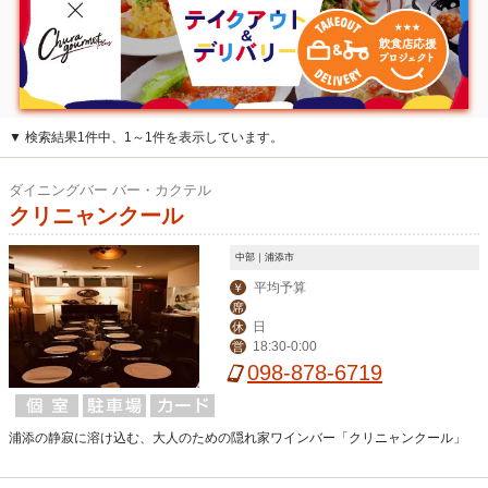
▼ 検索結果1件中、1～1件を表示しています。
ダイニングバー バー・カクテル
クリニャンクール
中部｜浦添市
平均予算
￥
席
日
休
18:30-0:00
営
098-878-6719
浦添の静寂に溶け込む、大人のための隠れ家ワインバー「クリニャンクール」