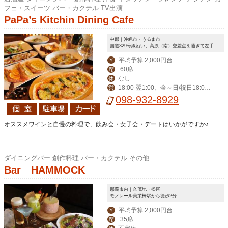
フェ・スイーツ バー・カクテル TV出演
PaPa’s Kitchin Dining Cafe
中部｜沖縄市・うるま市
国道329号線沿い、高原（南）交差点を過ぎて左手
平均予算 2,000円台
￥
60席
席
なし
休
18:00‐翌1:00、金～日/祝日18:00-
営
翌2:00
098-932-8929
オススメワインと自慢の料理で、飲み会・女子会・デートはいかがですか♪
ダイニングバー 創作料理 バー・カクテル その他
Bar HAMMOCK
那覇市内｜久茂地・松尾
モノレール美栄橋駅から徒歩2分
平均予算 2,000円台
￥
35席
席