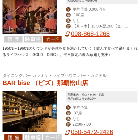
松山交差点より徒歩5分
平均予算 3,000円台
￥
100席
席
なし
休
【月～木】18:00-翌1:00【金・
営
土】18:00-翌2:00【日・祝】18:00-0:
098-868-1268
00
1950's～1960'sのサウンドが身体を食を満たしていく！飲んで食べて踊りまくれ
るライブハウス「GOLD DISC」。平日限定の飲み放題も充実♪
ダイニングバー カラオケ・ライブハウス バー・カクテル
BAR bise （ビズ）那覇松山店
那覇市内｜松山・久米・前島
県庁前駅より徒歩10分
平均予算
￥
37席
席
なし
休
22:00-7:00
営
050-5472-2426