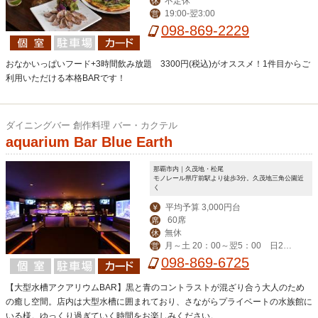
不定休
休
19:00-翌3:00
営
098-869-2229
おなかいっぱいフード+3時間飲み放題 3300円(税込)がオススメ！1件目からご
利用いただける本格BARです！
ダイニングバー 創作料理 バー・カクテル
aquarium Bar Blue Earth
那覇市内｜久茂地・松尾
モノレール県庁前駅より徒歩3分。久茂地三角公園近
く
平均予算 3,000円台
￥
60席
席
無休
休
月～土 20：00～翌5：00 日2
営
0：00～翌3：00
098-869-6725
【大型水槽アクアリウムBAR】黒と青のコントラストが混ざり合う大人のため
の癒し空間。店内は大型水槽に囲まれており、さながらプライベートの水族館に
いる様。ゆっくり過ぎていく時間をお楽しみください。