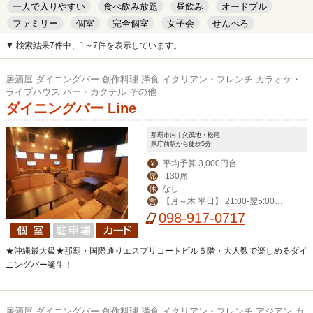
一人で入りやすい
食べ飲み放題
昼飲み
オードブル
ファミリー
個室
完全個室
女子会
せんべろ
キッズルーム
安い
デート
▼ 検索結果7件中、1～7件を表示しています。
居酒屋 ダイニングバー 創作料理 洋食 イタリアン・フレンチ カラオケ・
ライブハウス バー・カクテル その他
ダイニングバー Line
那覇市内｜久茂地・松尾
県庁前駅から徒歩5分
平均予算 3,000円台
￥
130席
席
なし
休
【月～木 平日】 21:00-翌5:00
営
【その他】19:00-翌6:00
098-917-0717
★沖縄最大級★那覇・国際通りエスプリコートビル５階・大人数で楽しめるダイ
ニングバー誕生！
居酒屋 ダイニングバー 創作料理 洋食 イタリアン・フレンチ アジアン カ