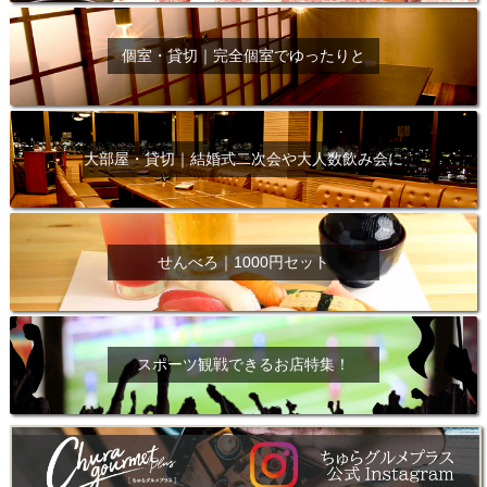
個室・貸切｜完全個室でゆったりと
大部屋・貸切｜結婚式二次会や大人数飲み会に
せんべろ｜1000円セット
スポーツ観戦できるお店特集！