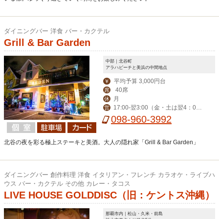
ダイニングバー 洋食 バー・カクテル
Grill & Bar Garden
中部｜北谷町
アラハビーチと美浜の中間地点
平均予算 3,000円台
￥
40席
席
月
休
17:00-翌3:00（金・土は翌4：00
営
迄） ※ハッピーアワー17:00-19:00
098-960-3992
北谷の夜を彩る極上ステーキと美酒。大人の隠れ家「Grill & Bar Garden」
ダイニングバー 創作料理 洋食 イタリアン・フレンチ カラオケ・ライブハ
ウス バー・カクテル その他 カレー・タコス
LIVE HOUSE GOLDDISC（旧：ケントス沖縄）
那覇市内｜松山・久米・前島