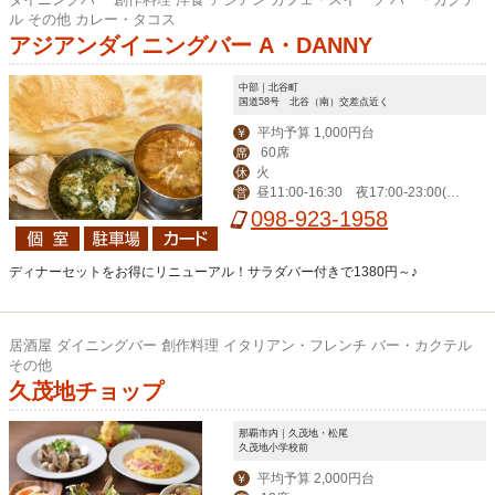
ル その他 カレー・タコス
アジアンダイニングバー A・DANNY
中部｜北谷町
国道58号 北谷（南）交差点近く
平均予算 1,000円台
￥
60席
席
火
休
昼11:00-16:30 夜17:00‐23:00(L
営
O 22:00)、金土24:00（LO 23:00）
098-923-1958
ディナーセットをお得にリニューアル！サラダバー付きで1380円～♪
居酒屋 ダイニングバー 創作料理 イタリアン・フレンチ バー・カクテル
その他
久茂地チョップ
那覇市内｜久茂地・松尾
久茂地小学校前
平均予算 2,000円台
￥