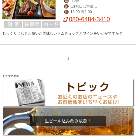
12席
席
日(祝日は営業、
休
18:00‐翌1:00
営
月曜振替休)
080-6484-3410
じっくりじわじわ焼いた美味しいラムチョップとワインをいかがですか？
1
おすすめ特集
生ビール込み飲み放題！