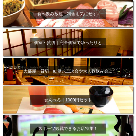
食べ飲み放題｜料金を気にせず♪
個室・貸切｜完全個室でゆったりと
大部屋・貸切｜結婚式二次会や大人数飲み会に
せんべろ｜1000円セット
スポーツ観戦できるお店特集！