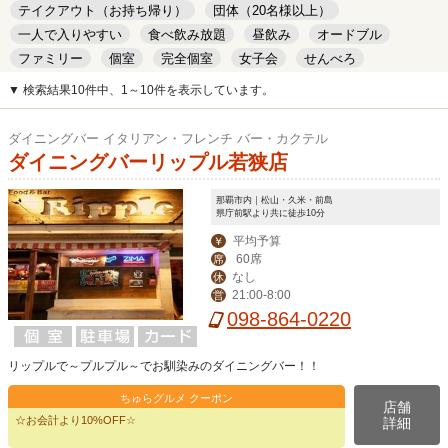
テイクアウト（お持ち帰り）
団体（20名様以上）
一人で入りやすい
食べ飲み放題
昼飲み
オードブル
ファミリー
個室
完全個室
女子会
せんべろ
キッズルーム
安い
デート
▼ 検索結果10件中、1～10件を表示しています。
ダイニングバー イタリアン・フレンチ バー・カクテル
ダイニングバーリップル若狭店
那覇市内｜松山・久米・前島
県庁前駅より共に徒歩10分
平均予算
￥
60席
席
なし
休
21:00-8:00
営
098-864-0220
リップルで～プルプル～でお馴染みのダイニングバー！！
ちゅらグルメ クーポン
店舗
☆お会計より10%OFF☆
詳細