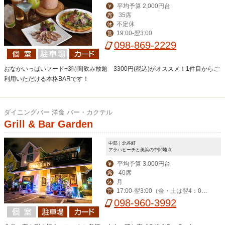
平均予算 2,000円台
￥
35席
席
不定休
休
19:00-翌3:00
営
098-869-2229
おなかいっぱいフード+3時間飲み放題 3300円(税込)がオススメ！1件目からご
利用いただける本格BARです！
ダイニングバー 洋食 バー・カクテル
Grill & Bar Garden
中部｜北谷町
アラハビーチと美浜の中間地点
平均予算 3,000円台
￥
40席
席
月
休
17:00-翌3:00（金・土は翌4：00
営
迄） ※ハッピーアワー17:00-19:00
098-960-3992