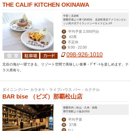
THE CALIF KITCHEN OKINAWA
中部｜北谷町
那覇空港より車で約40分 北谷町美浜アメリカンビレ
ッジ内デポアイランドシーサイドビル３F
平均予算 2,000円台
￥
42席
席
不定休
休
8:00 - 22:00
営
098-926-1010
北谷の海が一望できる、リゾート空間で美味しい食事・ﾃﾞｻﾞｰﾄを楽しめます。テ
ラス席有り。
ダイニングバー カラオケ・ライブハウス バー・カクテル
BAR bise （ビズ）那覇松山店
那覇市内｜松山・久米・前島
県庁前駅より徒歩10分
平均予算
￥
37席
席
なし
休