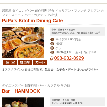
居酒屋 ダイニングバー 創作料理 洋食 イタリアン・フレンチ アジアン カ
フェ・スイーツ バー・カクテル TV出演
PaPa’s Kitchin Dining Cafe
中部｜沖縄市・うるま市
国道329号線沿い、高原（南）交差点を過ぎて左手
平均予算 2,000円台
￥
60席
席
なし
休
18:00‐翌1:00、金～日/祝日18:00-
営
翌2:00
098-932-8929
オススメワインと自慢の料理で、飲み会・女子会・デートはいかがですか♪
ダイニングバー 創作料理 バー・カクテル その他
Bar HAMMOCK
那覇市内｜久茂地・松尾
モノレール美栄橋駅から徒歩2分