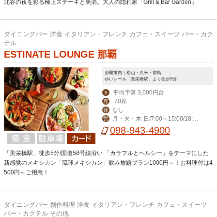
北谷の夜を彩る極上ステーキと美酒。大人の隠れ家「Grill & Bar Garden」
ダイニングバー 洋食 イタリアン・フレンチ カフェ・スイーツ バー・カク
テル
ESTINATE LOUNGE 那覇
那覇市内｜松山・久米・前島
ゆいレール「美栄橋駅」より徒歩5分
平均予算 3,000円台
￥
70席
席
なし
休
月・火・木-日/7:00～15:00/18:00
営
～23:00(料理L.O. 22:00) 毎週水曜日は
098-943-4900
ディナー定休日。
「美栄橋駅」徒歩5分/国道58号線沿い 「カラフルとヘルシー」をテーマにした
新感覚のメキシカン「琉球メキシカン」飲み放題プラン1000円～！お料理付は4
500円～ご用意！
ダイニングバー 創作料理 洋食 イタリアン・フレンチ カフェ・スイーツ
バー・カクテル その他