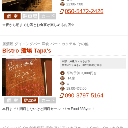
22:00-7:00
営
050-5472-2426
☆夜から朝までお酒とお食事が楽しめるお店☆
居酒屋 ダイニングバー 洋食 バー・カクテル その他
Bistro 酒場 Tapa’s
中部｜沖縄市・うるま市
県道225号線を石川市街地向け左手
平均予算 3,000円台
￥
14席
席
日
休
18:00-翌2:00
営
090-3797-5164
本日まで！閉店しないけど閉店セール中！w Food 333yen！
ダイニングバー 創作料理 洋食 アジアン カフェ・スイーツ バー・カクテ