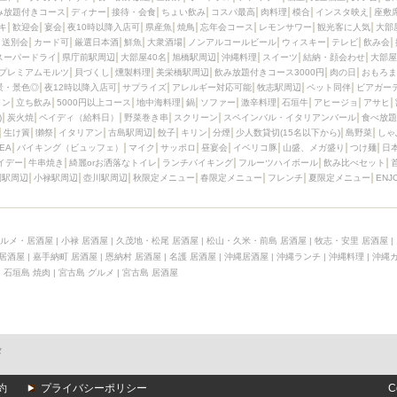
み放題付きコース
ディナー
接待・会食
ちょい飲み
コスパ最高
肉料理
模合
インスタ映え
座敷
キ
歓迎会
宴会
夜10時以降入店可
県産魚
焼鳥
忘年会コース
レモンサワー
観光客に人気
大部
送別会
カード可
厳選日本酒
鮮魚
大衆酒場
ノンアルコールビール
ウィスキー
テレビ
飲み会
スーパードライ
県庁前駅周辺
大部屋40名
旭橋駅周辺
沖縄料理
スイーツ
結納・顔会わせ
大部屋
プレミアムモルツ
貝づくし
燻製料理
美栄橋駅周辺
飲み放題付きコース3000円
肉の日
おもろま
景・景色◎
夜12時以降入店可
サプライズ
アレルギー対応可能
牧志駅周辺
ペット同伴
ビアガー
イン
立ち飲み
5000円以上コース
地中海料理
鍋
ソファー
激辛料理
石垣牛
アヒージョ
アサヒ
)
炭火焼
ペイディ（給料日）
野菜巻き串
スクリーン
スペインバル・イタリアンバール
食べ放題
生け簀
獺祭
イタリアン
古島駅周辺
餃子
キリン
分煙
少人数貸切(15名以下から)
島野菜
しゃ
SEA
バイキング（ビュッフェ）
マイク
サッポロ
昼宴会
イベリコ豚
山盛、メガ盛り
つけ麺
日
イデー
牛串焼き
綺麗orお洒落なトイレ
ランチバイキング
フルーツハイボール
飲み比べセット
園駅周辺
小禄駅周辺
壺川駅周辺
秋限定メニュー
春限定メニュー
フレンチ
夏限定メニュー
ENJ
ルメ・居酒屋
|
小禄 居酒屋
|
久茂地・松尾 居酒屋
|
松山・久米・前島 居酒屋
|
牧志・安里 居酒屋
|
 居酒屋
|
嘉手納町 居酒屋
|
恩納村 居酒屋
|
名護 居酒屋
|
沖縄居酒屋
|
沖縄ランチ
|
沖縄料理
|
沖縄
|
石垣島 焼肉
|
宮古島 グルメ
|
宮古島 居酒屋
メ
約
プライバシーポリシー
C