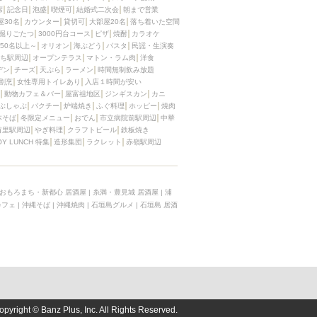
席
記念日
泡盛
喫煙可
結婚式二次会
朝まで営業
屋30名
カウンター
貸切可
大部屋20名
落ち着いた空間
掘りごたつ
3000円台コース
ピザ
焼酎
カラオケ
50名以上～
オリオン
海ぶどう
パスタ
民謡・生演奏
ち駅周辺
オープンテラス
マトン・ラム肉
洋食
デン
チーズ
天ぷら
ラーメン
時間無制飲み放題
割烹
女性専用トイレあり
入店１時間が安い
動物カフェ＆バー
屋富祖地区
ジンギスカン
カニ
ぶしゃぶ
パクチー
炉端焼き
ふぐ料理
ホッピー
焼肉
本そば
冬限定メニュー
おでん
市立病院前駅周辺
中華
首里駅周辺
やぎ料理
クラフトビール
鉄板焼き
OY LUNCH 特集
造形集団
ラクレット
赤嶺駅周辺
おもろまち・新都心 居酒屋
|
糸満・豊見城 居酒屋
|
浦
カフェ
|
沖縄そば
|
沖縄焼肉
|
石垣島グルメ
|
石垣島 居酒
opyright © Banz Plus, Inc. All Rights Reserved.