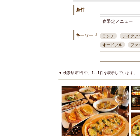
条件
キーワード
ランチ
テイクア
オードブル
ファ
スポーツ観戦
島
接待・会食
ちょ
結婚式二次会
朝
▼ 検索結果1件中、1～1件を表示しています。
夜10時以降入店可
貸切可
大部屋20
カード可
厳選日
3000円台コース
アサヒスーパードラ
大部屋50名以上～
ハッピーアワー