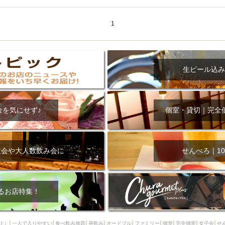
000円
肉の日
おもろまち駅周辺
オープンテラス
マトン・ラ
エビ
カレー
チャージ無し
牡蠣
夜景・景色◎
夜12時以降
1
牧志駅周辺
ペット同伴
ビアガーデン
チーズ
天ぷら
ラ
スメ
沖縄そば
串揚げ
バレンタイン
立ち飲み
5000円以上
理
石垣牛
アヒージョ
アサヒ
割烹
女性専用トイレあり
生ビール込み
スペシャルディナー
ホルモン(もつ)
炭火焼
ペイディ（給料日）
インバル・イタリアンバール
食べ放題
動物カフェ＆バー
屋富祖地
ジビエ
安里駅周辺
アジア・エスニック
熱燗
生け簀
獺祭
金を気にせず♪
個室・貸切｜完全
分煙
少人数貸切(15名以下から)
島野菜
しゃぶしゃぶ
パクチー
電気ブラン
エビスビール
ウェディング
58KACHA-SEA
バイ
昼宴会
イベリコ豚
山盛、メガ盛り
つけ麺
日本そば
冬
次会や大人数飲み会に
せんべろ｜10
中華
お好み焼き・もんじゃ
オーガニック
プレミアムフライデー
レ
ランチバイキング
フルーツハイボール
飲み比べセット
首里
鉄板焼き
幹事様特典
おばんざい
チーズタッカルビ
奥武山公園
るお店特集！
定メニュー
春限定メニュー
フレンチ
夏限定メニュー
ENJOY 
駅周辺
シードル
那覇空港駅周辺
儀保駅周辺
上）
一人で入りやすい
食べ飲み放題
昼飲み
オードブル
ファミリー
個室
完全個室
女子会
せ