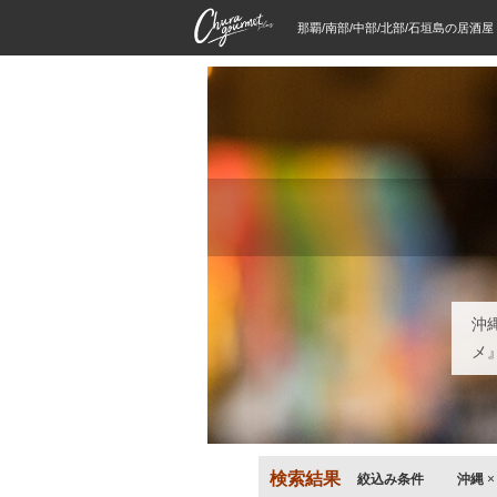
那覇/南部/中部/北部/石垣島の居酒
沖
メ
検索結果
絞込み条件
沖縄