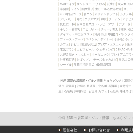
島唄ライブ
サントリー
一人飲み
誕生日
大人数
飲
半個室
ワイン
国際通り
生ビール込飲み放題
ステー
4000円台コース
合コン
オリオンドラフト
カクテル
デリバリー
寿司
クリスマス
和食
クーポン
アサヒ
気軽に一杯
店内全面禁煙
ハッピーアワー
アグー豚
キリン一番搾り
エビ
カレー
チャージ無し
牡蠣
夜
ダイエット中におススメ
沖縄そば
串揚げ
バレンタ
ファーストフード
スペシャルディナー
ホルモン(もつ
カフェ
ジビエ
安里駅周辺
アジア・エスニック
熱燗
電気ブラン
エビスビール
ウェディング
58KACHA-
お好み焼き・もんじゃ
オーガニック
プレミアムフラ
幹事様特典
おばんざい
チーズタッカルビ
奥武山公
シードル
那覇空港駅周辺
儀保駅周辺
|
沖縄 那覇の居酒屋・グルメ情報 ちゅらグルメ
|
那覇グ
添市 居酒屋
|
沖縄市 居酒屋
|
北谷町 居酒屋
|
宜野湾市
屋
|
石垣島 沖縄料理
|
石垣島 カフェ
|
石垣島 沖縄そば
沖縄 那覇の居酒屋・グルメ情報｜ちゅらグル
運営会社
お問い合わせ
利用規