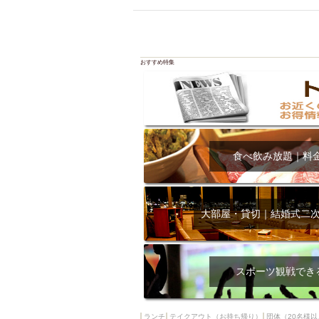
飲み放題付きコース3
キリン一番搾り
アレルギー対応可能
ダイエット中におス
おすすめ特集
ソファー
激辛料
ファーストフード
スクリーン
スペ
カニ
カフェ
食べ飲み放題｜料
餃子
キリン
ホッピー
焼肉
マイク
サッポロ
大部屋・貸切｜結婚式二
市立病院前駅周辺
綺麗orお洒落なトイ
クラフトビール
スポーツ観戦でき
壺川駅周辺
秋限
ラクレット
赤嶺
ランチ
テイクアウト（お持ち帰り）
団体（20名様以