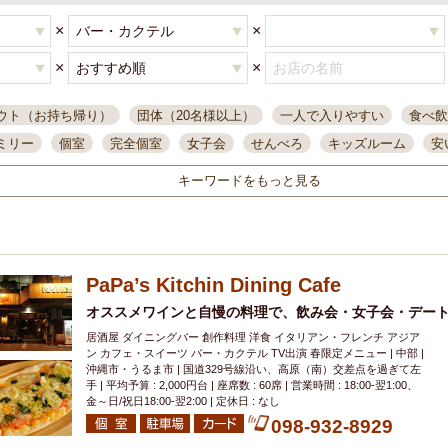
×
×
×
×
ウト（お持ち帰り）
団体（20名様以上）
一人で入りやすい
食べ飲
ミリー
個室
完全個室
女子会
せんべろ
キッズルーム
安
唄ライブ
サントリー
一人飲み
誕生日
大人数
飲み放題付き
キーワードをもっと見る
い飲み
コスパ最高
肉料理
模合
インスタ映え
座敷席
記
まで営業
半個室
ワイン
国際通り
生ビール込飲み放題
ステ
県産魚
焼鳥
忘年会コース
レモンサワー
観光客に人気
大
PaPa’s Kitchin Dining Cafe
名
落ち着いた空間
4000円台コース
合コン
オリオンドラフト
本酒
鮮魚
オススメワインと自慢の料理で、飲み会・女子会・デート
大衆酒場
ノンアルコールビール
ウィスキー
テレ
居酒屋 ダイニングバー 創作料理 洋食 イタリアン・フレンチ アジア
ピザ
焼酎
カラオケ
デリバリー
寿司
クリスマス
和食
ン カフェ・スイーツ バー・カクテル TV出演 春限定メニュー | 中部 |
イ
県庁前駅周辺
大部屋40名
旭橋駅周辺
沖縄料理
スイーツ
沖縄市・うるま市 | 国道329号線沿い、高原（南）交差点を過ぎて左
手 | 平均予算 : 2,000円台 | 座席数 : 60席 | 営業時間 : 18:00‐翌1:00、
オリオン
海ぶどう
パスタ
民謡・生演奏
気軽に一杯
店内
金～日/祝日18:00-翌2:00 | 定休日 : なし
アグー豚
プレミアムモルツ
貝づくし
098-932-8929
燻製料理
美栄橋駅周辺