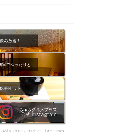
ム肉
洋食
入店可
サプライズ
ーメン
時間無制飲み放題
コース
地中海料理
鍋
入店１時間が安い
飲み放題！
野菜巻き串
区
ジンギスカン
イタリアン
古島駅周辺
個室でゆったりと
炉端焼き
ふぐ料理
キング（ビュッフェ）
限定メニュー
おでん
00円セット
牛串焼き
駅周辺
やぎ料理
駅周辺
小禄駅周辺
LUNCH 特集
造形集団
んべろ
キッズルーム
安い
デート
スポーツ観戦