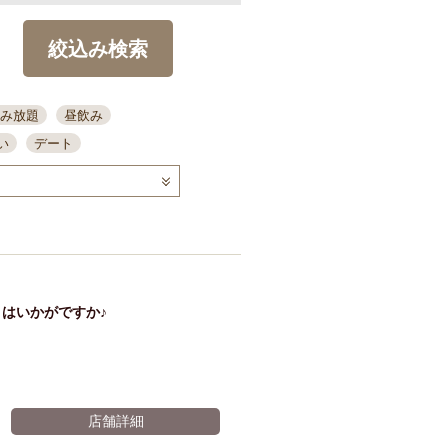
絞込み検索
み放題
昼飲み
い
デート
コース
ディナー
念日
泡盛
喫煙可
ーキ
歓迎会
宴会
部屋30名
カウンター
カクテル
送別会
はいかがですか♪
ビ
飲み会
掘りごたつ
クーポン
結納・顔会わせ
全面禁煙
店舗詳細