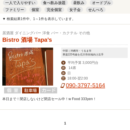
一人で入りやすい
食べ飲み放題
昼飲み
オードブル
ファミリー
個室
完全個室
女子会
せんべろ
キッズルーム
安い
デート
▼ 検索結果1件中、1～1件を表示しています。
居酒屋 ダイニングバー 洋食 バー・カクテル その他
Bistro 酒場 Tapa’s
中部｜沖縄市・うるま市
県道225号線を石川市街地向け左手
平均予算 3,000円台
￥
14席
席
日
休
18:00-翌2:00
営
090-3797-5164
本日まで！閉店しないけど閉店セール中！w Food 333yen！
1