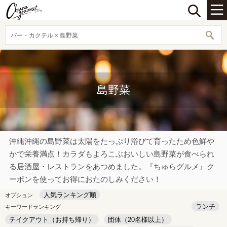
バー・カクテル × 島野菜
島野菜
沖縄沖縄の島野菜は太陽をたっぷり浴びて育ったため色鮮や
かで栄養満点！カラダもよろこぶおいしい島野菜が食べられ
る居酒屋・レストランをあつめました。『ちゅらグルメ』ク
ーポンを使ってお得におたのしみください！
人気ランキング順
オプション
ランチ
キーワードランキング
テイクアウト（お持ち帰り）
団体（20名様以上）