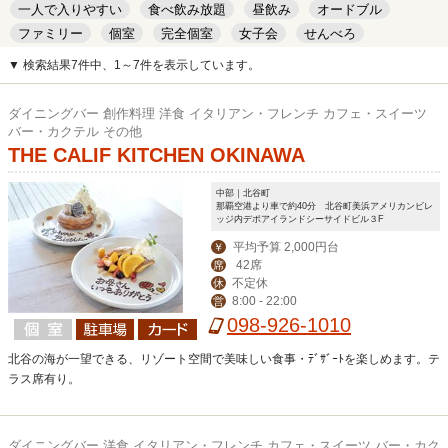
一人で入りやすい
食べ飲み放題
昼飲み
オードブル
ファミリー
個室
完全個室
女子会
せんべろ
キッズルーム
安い
デート
▼ 検索結果7件中、1～7件を表示しています。
ダイニングバー 創作料理 洋食 イタリアン・フレンチ カフェ・スイーツ
バー・カクテル その他
THE CALIF KITCHEN OKINAWA
中部｜北谷町
那覇空港より車で約40分 北谷町美浜アメリカンビレ
ッジ内デポアイランドシーサイドビル３F
平均予算 2,000円台
￥
42席
席
不定休
休
8:00 - 22:00
営
098-926-1010
北谷の海が一望できる、リゾート空間で美味しい食事・ﾃﾞｻﾞｰﾄを楽しめます。テ
ラス席有り。
ダイニングバー 洋食 イタリアン・フレンチ カフェ・スイーツ バー・カク