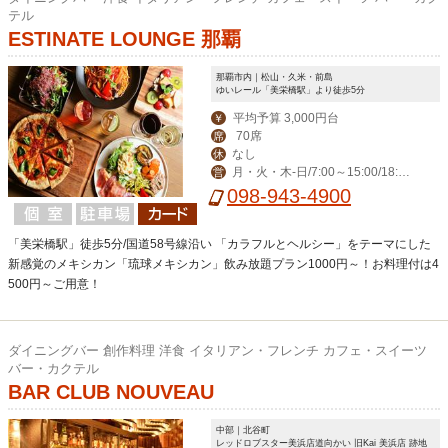
テル
ESTINATE LOUNGE 那覇
那覇市内｜松山・久米・前島
ゆいレール「美栄橋駅」より徒歩5分
平均予算 3,000円台
￥
70席
席
なし
休
月・火・木-日/7:00～15:00/18:00
営
～23:00(料理L.O. 22:00) 毎週水曜日は
098-943-4900
ディナー定休日。
「美栄橋駅」徒歩5分/国道58号線沿い 「カラフルとヘルシー」をテーマにした
新感覚のメキシカン「琉球メキシカン」飲み放題プラン1000円～！お料理付は4
500円～ご用意！
ダイニングバー 創作料理 洋食 イタリアン・フレンチ カフェ・スイーツ
バー・カクテル
BAR CLUB NOUVEAU
中部｜北谷町
レッドロブスター美浜店道向かい 旧Kai 美浜店 跡地