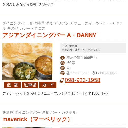
をお楽しみながら乾杯はいかが？
ダイニングバー 創作料理 洋食 アジアン カフェ・スイーツ バー・カクテ
ル その他 カレー・タコス
アジアンダイニングバー A・DANNY
中部｜北谷町
国道58号 北谷（南）交差点近く
平均予算 1,000円台
￥
60席
席
火
休
昼11:00-16:30 夜17:00‐23:00(L
営
O 22:00)、金土24:00（LO 23:00）
098-923-1958
ディナーセットをお得にリニューアル！サラダバー付きで1380円～♪
居酒屋 ダイニングバー 洋食 バー・カクテル
maverick（マーベリック）