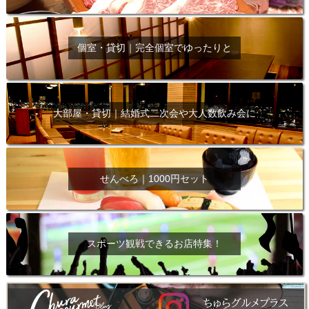
個室・貸切｜完全個室でゆったりと
大部屋・貸切｜結婚式二次会や大人数飲み会に
せんべろ｜1000円セット
スポーツ観戦できるお店特集！