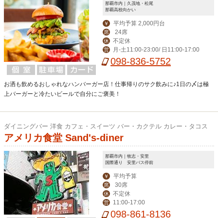
那覇市内｜久茂地・松尾
那覇高校向かい
平均予算 2,000円台
￥
24席
席
不定休
休
月-土11:00-23:00/ 日11:00-17:00
営
098-836-5752
お洒も飲めるおしゃれなハンバーガー店！仕事帰りのサク飲みに♪1日の〆は極
上バーガーと冷たいビールで自分にご褒美！
ダイニングバー 洋食 カフェ・スイーツ バー・カクテル カレー・タコス
アメリカ食堂 Sand's-diner
那覇市内｜牧志・安里
国際通り 安里バス停前
平均予算
￥
30席
席
不定休
休
11:00-17:00
営
098-861-8136