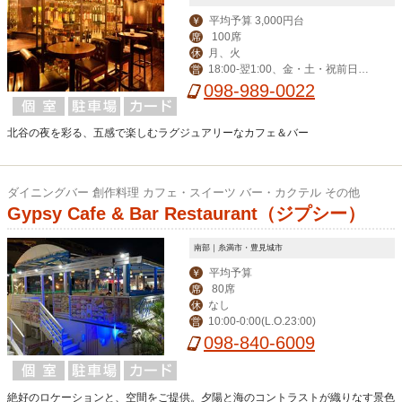
平均予算 3,000円台
￥
100席
席
月、火
休
18:00-翌1:00、金・土・祝前日17:
営
00-翌1:00
098-989-0022
北谷の夜を彩る、五感で楽しむラグジュアリーなカフェ＆バー
ダイニングバー 創作料理 カフェ・スイーツ バー・カクテル その他
Gypsy Cafe & Bar Restaurant（ジプシー）
南部｜糸満市・豊見城市
平均予算
￥
80席
席
なし
休
10:00-0:00(L.O.23:00)
営
098-840-6009
絶好のロケーションと、空間をご提供。夕陽と海のコントラストが織りなす景色