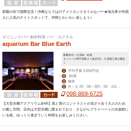
那覇の街で国際交流！沖縄ならではのアメリカンスタイルなバー★地元客や外国
人に人気のナイトスポットで、仲間とわいわい楽しもう♪
ダイニングバー 創作料理 バー・カクテル
aquarium Bar Blue Earth
那覇市内｜久茂地・松尾
モノレール県庁前駅より徒歩3分。久茂地三角公園近
く
平均予算 3,000円台
￥
60席
席
無休
休
月～土 20：00～翌5：00 日2
営
0：00～翌3：00
098-869-6725
【大型水槽アクアリウムBAR】黒と青のコントラストが混ざり合う大人のため
の癒し空間。店内は大型水槽に囲まれており、さながらプライベートの水族館に
いる様。ゆっくり過ぎていく時間をお楽しみください。