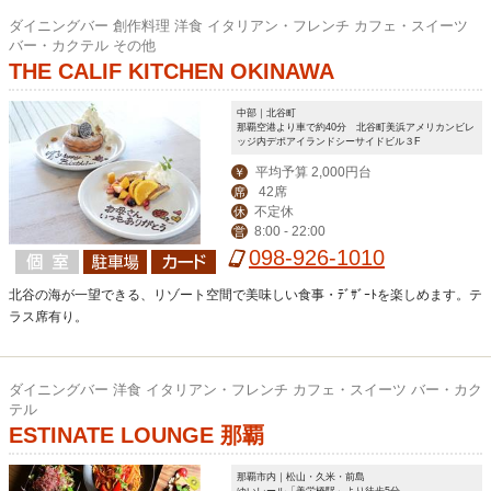
ダイニングバー 創作料理 洋食 イタリアン・フレンチ カフェ・スイーツ
バー・カクテル その他
THE CALIF KITCHEN OKINAWA
中部｜北谷町
那覇空港より車で約40分 北谷町美浜アメリカンビレ
ッジ内デポアイランドシーサイドビル３F
平均予算 2,000円台
￥
42席
席
不定休
休
8:00 - 22:00
営
098-926-1010
北谷の海が一望できる、リゾート空間で美味しい食事・ﾃﾞｻﾞｰﾄを楽しめます。テ
ラス席有り。
ダイニングバー 洋食 イタリアン・フレンチ カフェ・スイーツ バー・カク
テル
ESTINATE LOUNGE 那覇
那覇市内｜松山・久米・前島
ゆいレール「美栄橋駅」より徒歩5分