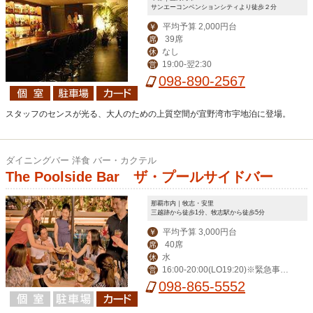
サンエーコンベンションシティより徒歩２分
平均予算 2,000円台
￥
39席
席
なし
休
19:00-翌2:30
営
098-890-2567
スタッフのセンスが光る、大人のための上質空間が宜野湾市宇地泊に登場。
ダイニングバー 洋食 バー・カクテル
The Poolside Bar ザ・プールサイドバー
那覇市内｜牧志・安里
三越跡から徒歩1分、牧志駅から徒歩5分
平均予算 3,000円台
￥
40席
席
水
休
16:00-20:00(LO19:20)※緊急事態
営
宣言中のみ。通常は夏場17:00-24:00,
098-865-5552
冬場18:00-24:00