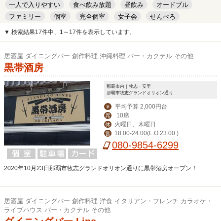
一人で入りやすい
食べ飲み放題
昼飲み
オードブル
ファミリー
個室
完全個室
女子会
せんべろ
キッズルーム
安い
デート
▼ 検索結果17件中、1～17件を表示しています。
居酒屋 ダイニングバー 創作料理 沖縄料理 バー・カクテル その他
黒帯酒房
那覇市内｜牧志・安里
那覇市牧志グランドオリオン通り
平均予算 2,000円台
￥
10席
席
火曜日、木曜日
休
18:00-24:00(L.O.23:00 )
営
080-9854-6299
2020年10月23日那覇市牧志グランドオリオン通りに黒帯酒房オープン！
居酒屋 ダイニングバー 創作料理 洋食 イタリアン・フレンチ カラオケ・
ライブハウス バー・カクテル その他