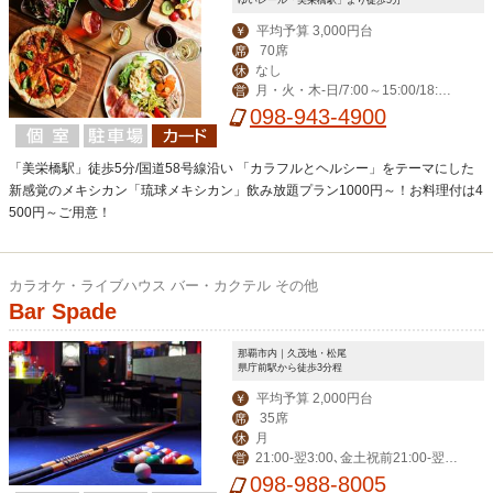
平均予算 3,000円台
￥
70席
席
なし
休
月・火・木-日/7:00～15:00/18:00
営
～23:00(料理L.O. 22:00) 毎週水曜日は
098-943-4900
ディナー定休日。
「美栄橋駅」徒歩5分/国道58号線沿い 「カラフルとヘルシー」をテーマにした
新感覚のメキシカン「琉球メキシカン」飲み放題プラン1000円～！お料理付は4
500円～ご用意！
カラオケ・ライブハウス バー・カクテル その他
Bar Spade
那覇市内｜久茂地・松尾
県庁前駅から徒歩3分程
平均予算 2,000円台
￥
35席
席
月
休
21:00-翌3:00､金土祝前21:00-翌5:
営
00
098-988-8005