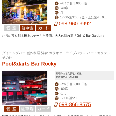
平均予算 3,000円台
￥
40席
席
月
休
17:00-翌3:00（金・土は翌4：00
営
迄） ※ハッピーアワー17:00-19:00
098-960-3992
北谷の夜を彩る極上ステーキと美酒。大人の隠れ家「Grill & Bar Garden」
ダイニングバー 創作料理 洋食 カラオケ・ライブハウス バー・カクテル
その他
Pool&darts Bar Rocky
那覇市内｜久茂地・松尾
県庁前駅から徒歩5分
平均予算 2,000円台
￥
80席
席
なし
休
17:00-翌5:00
営
098-866-8575