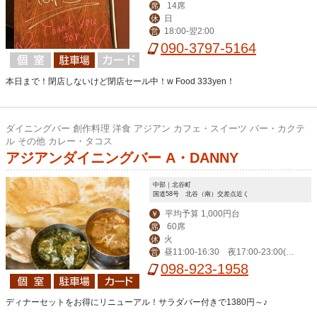
14席
席
日
休
18:00-翌2:00
営
090-3797-5164
本日まで！閉店しないけど閉店セール中！w Food 333yen！
ダイニングバー 創作料理 洋食 アジアン カフェ・スイーツ バー・カクテ
ル その他 カレー・タコス
アジアンダイニングバー A・DANNY
中部｜北谷町
国道58号 北谷（南）交差点近く
平均予算 1,000円台
￥
60席
席
火
休
昼11:00-16:30 夜17:00‐23:00(L
営
O 22:00)、金土24:00（LO 23:00）
098-923-1958
ディナーセットをお得にリニューアル！サラダバー付きで1380円～♪