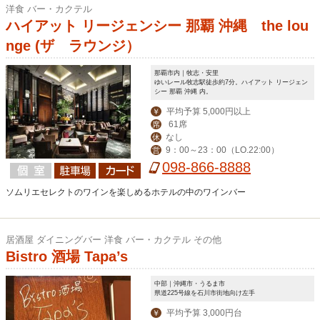
洋食 バー・カクテル
ハイアット リージェンシー 那覇 沖縄 the lou
nge (ザ ラウンジ）
那覇市内｜牧志・安里
ゆいレール牧志駅徒歩約7分。ハイアット リージェン
シー 那覇 沖縄 内。
平均予算 5,000円以上
￥
61席
席
なし
休
9：00～23：00（LO.22:00）
営
098-866-8888
ソムリエセレクトのワインを楽しめるホテルの中のワインバー
居酒屋 ダイニングバー 洋食 バー・カクテル その他
Bistro 酒場 Tapa’s
中部｜沖縄市・うるま市
県道225号線を石川市街地向け左手
平均予算 3,000円台
￥