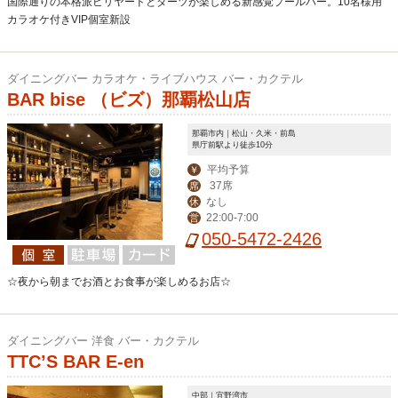
国際通りの本格派ビリヤードとダーツが楽しめる新感覚プールバー。10名様用
カラオケ付きVIP個室新設
ダイニングバー カラオケ・ライブハウス バー・カクテル
BAR bise （ビズ）那覇松山店
那覇市内｜松山・久米・前島
県庁前駅より徒歩10分
平均予算
￥
37席
席
なし
休
22:00-7:00
営
050-5472-2426
☆夜から朝までお酒とお食事が楽しめるお店☆
ダイニングバー 洋食 バー・カクテル
TTC’S BAR E-en
中部｜宜野湾市