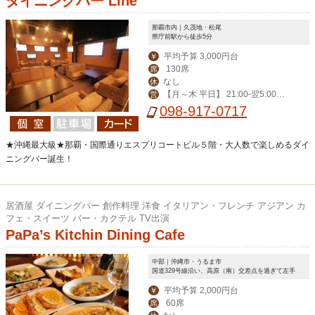
ダイニングバー Line
那覇市内｜久茂地・松尾
県庁前駅から徒歩5分
平均予算 3,000円台
￥
130席
席
なし
休
【月～木 平日】 21:00-翌5:00
営
【その他】19:00-翌6:00
098-917-0717
★沖縄最大級★那覇・国際通りエスプリコートビル５階・大人数で楽しめるダイ
ニングバー誕生！
居酒屋 ダイニングバー 創作料理 洋食 イタリアン・フレンチ アジアン カ
フェ・スイーツ バー・カクテル TV出演
PaPa’s Kitchin Dining Cafe
中部｜沖縄市・うるま市
国道329号線沿い、高原（南）交差点を過ぎて左手
平均予算 2,000円台
￥
60席
席