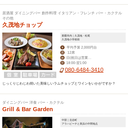
居酒屋 ダイニングバー 創作料理 イタリアン・フレンチ バー・カクテル
その他
久茂地チョップ
那覇市内｜久茂地・松尾
久茂地小学校前
平均予算 2,000円台
￥
12席
席
日(祝日は営業、
休
18:00‐翌1:00
営
月曜振替休)
080-6484-3410
じっくりじわじわ焼いた美味しいラムチョップとワインをいかがですか？
ダイニングバー 洋食 バー・カクテル
Grill & Bar Garden
中部｜北谷町
アラハビーチと美浜の中間地点