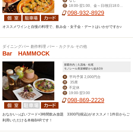
なし
休
18:00‐翌1:00、金～日/祝日18:00-
営
翌2:00
098-932-8929
オススメワインと自慢の料理で、飲み会・女子会・デートはいかがですか♪
ダイニングバー 創作料理 バー・カクテル その他
Bar HAMMOCK
那覇市内｜久茂地・松尾
モノレール美栄橋駅から徒歩2分
平均予算 2,000円台
￥
35席
席
不定休
休
19:00-翌3:00
営
098-869-2229
おなかいっぱいフード+3時間飲み放題 3300円(税込)がオススメ！1件目からご
利用いただける本格BARです！