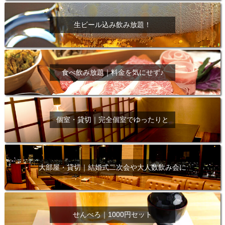
生ビール込み飲み放題！
食べ飲み放題｜料金を気にせず♪
個室・貸切｜完全個室でゆったりと
大部屋・貸切｜結婚式二次会や大人数飲み会に
せんべろ｜1000円セット