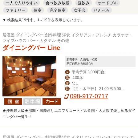
一人で入りやすい
食べ飲み放題
昼飲み
オードブル
ファミリー
個室
完全個室
女子会
せんべろ
キッズルーム
安い
デート
▼ 検索結果19件中、1～19件を表示しています。
居酒屋 ダイニングバー 創作料理 洋食 イタリアン・フレンチ カラオケ・
ライブハウス バー・カクテル その他
ダイニングバー Line
那覇市内｜久茂地・松尾
県庁前駅から徒歩5分
平均予算 3,000円台
￥
130席
席
なし
休
【月～木 平日】 21:00-翌5:00
営
【その他】19:00-翌6:00
098-917-0717
★沖縄最大級★那覇・国際通りエスプリコートビル５階・大人数で楽しめるダイ
ニングバー誕生！
居酒屋 ダイニングバー 創作料理 洋食 イタリアン・フレンチ アジアン カ