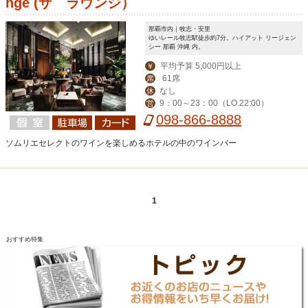
nge (ザ ラウンジ）
那覇市内｜牧志・安里
ゆいレール牧志駅徒歩約7分。ハイアット リージェン
シー 那覇 沖縄 内。
平均予算 5,000円以上
￥
61席
席
なし
休
9：00～23：00（LO.22:00）
営
098-866-8888
ソムリエセレクトのワインを楽しめるホテルの中のワインバー
1
おすすめ特集