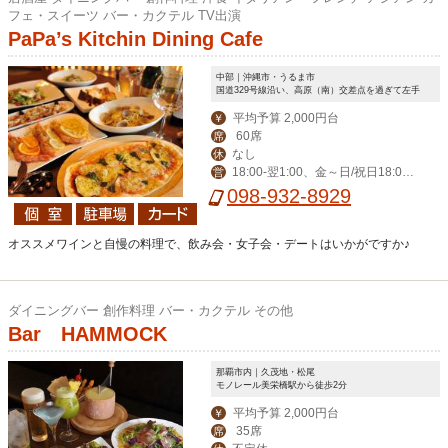
フェ・スイーツ バー・カクテル TV出演
PaPa’s Kitchin Dining Cafe
中部｜沖縄市・うるま市
国道329号線沿い、高原（南）交差点を過ぎて左手
平均予算 2,000円台
￥
60席
席
なし
休
18:00‐翌1:00、金～日/祝日18:00-
営
翌2:00
098-932-8929
オススメワインと自慢の料理で、飲み会・女子会・デートはいかがですか♪
ダイニングバー 創作料理 バー・カクテル その他
Bar HAMMOCK
那覇市内｜久茂地・松尾
モノレール美栄橋駅から徒歩2分
平均予算 2,000円台
￥
35席
席