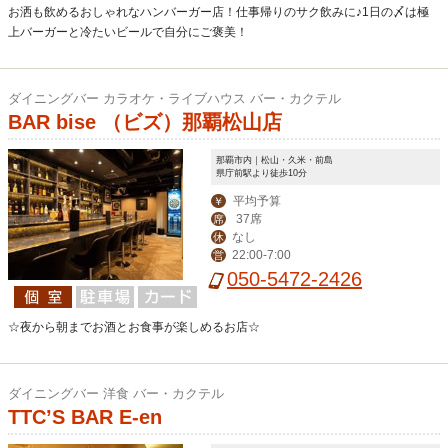
お洒も飲めるおしゃれなハンバーガー店！仕事帰りのサク飲みに♪1日の〆は極
上バーガーと冷たいビールで自分にご褒美！
ダイニングバー カラオケ・ライブハウス バー・カクテル
BAR bise （ビズ）那覇松山店
那覇市内｜松山・久米・前島
県庁前駅より徒歩10分
平均予算
￥
37席
席
なし
休
22:00-7:00
営
050-5472-2426
☆夜から朝までお酒とお食事が楽しめるお店☆
ダイニングバー 洋食 バー・カクテル
TTC’S BAR E-en