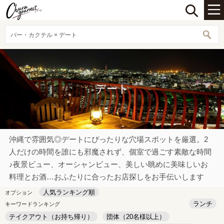
バー・カクテル × デート
デート
沖縄で雰囲気◎デートにぴったりな穴場スポットを厳選。2
人だけの時間を誰にも邪魔されず、個室で過ごす素敵な時間
♪夜景ビュー、オーシャンビュー、美しい眺めに美味しいお
料理とお酒…おふたりに合ったお店探しをお手伝いします
人気ランキング順
オプション
ランチ
キーワードランキング
テイクアウト（お持ち帰り）
団体（20名様以上）