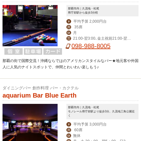
那覇市内｜久茂地・松尾
県庁前駅から徒歩3分程
平均予算 2,000円台
￥
35席
席
月
休
21:00-翌3:00､金土祝前21:00-翌5:
営
00
098-988-8005
那覇の街で国際交流！沖縄ならではのアメリカンスタイルなバー★地元客や外国
人に人気のナイトスポットで、仲間とわいわい楽しもう♪
ダイニングバー 創作料理 バー・カクテル
aquarium Bar Blue Earth
那覇市内｜久茂地・松尾
モノレール県庁前駅より徒歩3分。久茂地三角公園近
く
平均予算 3,000円台
￥
60席
席
無休
休