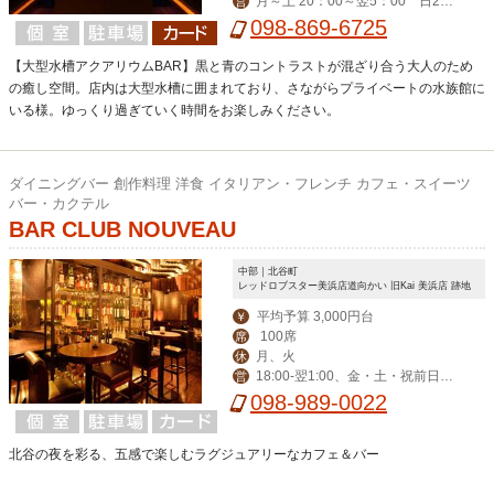
月～土 20：00～翌5：00 日2
営
0：00～翌3：00
098-869-6725
【大型水槽アクアリウムBAR】黒と青のコントラストが混ざり合う大人のため
の癒し空間。店内は大型水槽に囲まれており、さながらプライベートの水族館に
いる様。ゆっくり過ぎていく時間をお楽しみください。
ダイニングバー 創作料理 洋食 イタリアン・フレンチ カフェ・スイーツ
バー・カクテル
BAR CLUB NOUVEAU
中部｜北谷町
レッドロブスター美浜店道向かい 旧Kai 美浜店 跡地
平均予算 3,000円台
￥
100席
席
月、火
休
18:00-翌1:00、金・土・祝前日17:
営
00-翌1:00
098-989-0022
北谷の夜を彩る、五感で楽しむラグジュアリーなカフェ＆バー