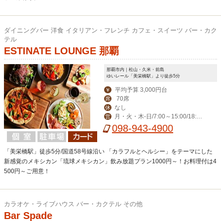
ダイニングバー 洋食 イタリアン・フレンチ カフェ・スイーツ バー・カク
テル
ESTINATE LOUNGE 那覇
那覇市内｜松山・久米・前島
ゆいレール「美栄橋駅」より徒歩5分
平均予算 3,000円台
￥
70席
席
なし
休
月・火・木-日/7:00～15:00/18:00
営
～23:00(料理L.O. 22:00) 毎週水曜日は
098-943-4900
ディナー定休日。
「美栄橋駅」徒歩5分/国道58号線沿い 「カラフルとヘルシー」をテーマにした
新感覚のメキシカン「琉球メキシカン」飲み放題プラン1000円～！お料理付は4
500円～ご用意！
カラオケ・ライブハウス バー・カクテル その他
Bar Spade