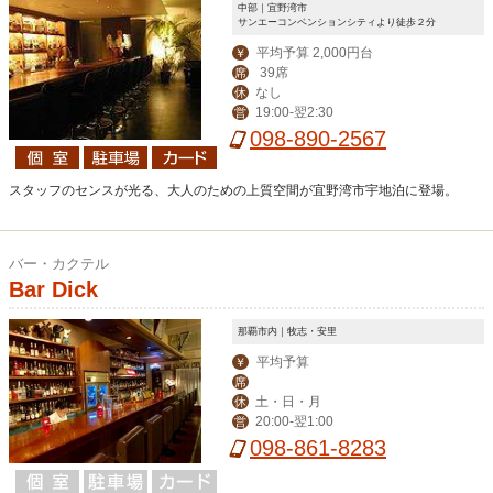
中部｜宜野湾市
サンエーコンベンションシティより徒歩２分
平均予算 2,000円台
￥
39席
席
なし
休
19:00-翌2:30
営
098-890-2567
スタッフのセンスが光る、大人のための上質空間が宜野湾市宇地泊に登場。
バー・カクテル
Bar Dick
那覇市内｜牧志・安里
平均予算
￥
席
土・日・月
休
20:00-翌1:00
営
098-861-8283