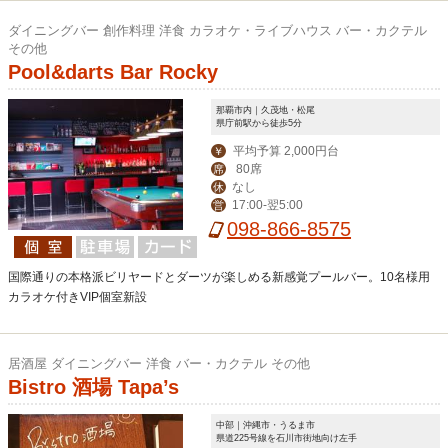
ダイニングバー 創作料理 洋食 カラオケ・ライブハウス バー・カクテル
その他
Pool&darts Bar Rocky
那覇市内｜久茂地・松尾
県庁前駅から徒歩5分
平均予算 2,000円台
￥
80席
席
なし
休
17:00-翌5:00
営
098-866-8575
国際通りの本格派ビリヤードとダーツが楽しめる新感覚プールバー。10名様用
カラオケ付きVIP個室新設
居酒屋 ダイニングバー 洋食 バー・カクテル その他
Bistro 酒場 Tapa’s
中部｜沖縄市・うるま市
県道225号線を石川市街地向け左手