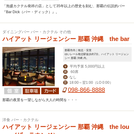
「泡盛カクテル発祥の店」として35年以上の歴史を刻む、那覇の伝説的バー
『Bar Dick（バー・ディック）』。
ダイニングバー バー・カクテル その他
ハイアット リージェンシー 那覇 沖縄 the bar
那覇市内｜牧志・安里
ゆいレール牧志駅徒歩約7分。ハイアット リージェン
シー 那覇 沖縄 内。
平均予算 5,000円以上
￥
60席
席
なし
休
18:00～翌1:00（LO 0:00）
営
098-866-8888
那覇の夜景を一望しながら大人の時間を・・・
洋食 バー・カクテル
ハイアット リージェンシー 那覇 沖縄 the lou