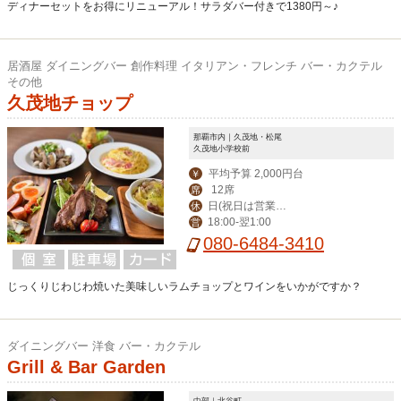
ディナーセットをお得にリニューアル！サラダバー付きで1380円～♪
居酒屋 ダイニングバー 創作料理 イタリアン・フレンチ バー・カクテル
その他
久茂地チョップ
那覇市内｜久茂地・松尾
久茂地小学校前
平均予算 2,000円台
￥
12席
席
日(祝日は営業、
休
18:00‐翌1:00
営
月曜振替休)
080-6484-3410
じっくりじわじわ焼いた美味しいラムチョップとワインをいかがですか？
ダイニングバー 洋食 バー・カクテル
Grill & Bar Garden
中部｜北谷町