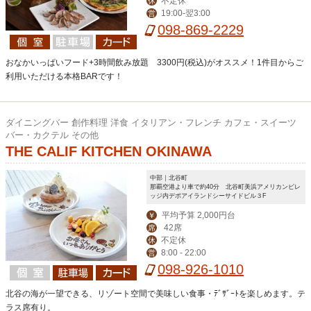
不定休
休
19:00-翌3:00
営
098-869-2229
おなかいっぱいフード+3時間飲み放題 3300円(税込)がオススメ！1件目からご
利用いただける本格BARです！
ダイニングバー 創作料理 洋食 イタリアン・フレンチ カフェ・スイーツ
バー・カクテル その他
THE CALIF KITCHEN OKINAWA
中部｜北谷町
那覇空港より車で約40分 北谷町美浜アメリカンビレ
ッジ内デポアイランドシーサイドビル３F
平均予算 2,000円台
￥
42席
席
不定休
休
8:00 - 22:00
営
098-926-1010
北谷の海が一望できる、リゾート空間で美味しい食事・ﾃﾞｻﾞｰﾄを楽しめます。テ
ラス席有り。