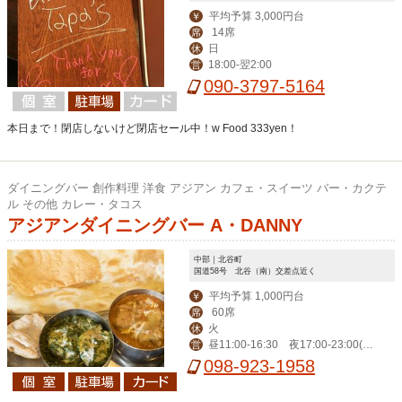
平均予算 3,000円台
￥
14席
席
日
休
18:00-翌2:00
営
090-3797-5164
本日まで！閉店しないけど閉店セール中！w Food 333yen！
ダイニングバー 創作料理 洋食 アジアン カフェ・スイーツ バー・カクテ
ル その他 カレー・タコス
アジアンダイニングバー A・DANNY
中部｜北谷町
国道58号 北谷（南）交差点近く
平均予算 1,000円台
￥
60席
席
火
休
昼11:00-16:30 夜17:00‐23:00(L
営
O 22:00)、金土24:00（LO 23:00）
098-923-1958