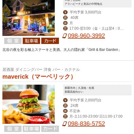
アラハビーチと美浜の中間地点
平均予算 3,000円台
￥
40席
席
月
休
17:00-翌3:00（金・土は翌4：00
営
迄） ※ハッピーアワー17:00-19:00
098-960-3992
北谷の夜を彩る極上ステーキと美酒。大人の隠れ家「Grill & Bar Garden」
居酒屋 ダイニングバー 洋食 バー・カクテル
maverick（マーベリック）
那覇市内｜久茂地・松尾
那覇高校向かい
平均予算 2,000円台
￥
24席
席
不定休
休
月-土11:00-23:00/ 日11:00-17:00
営
098-836-5752