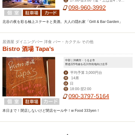
17:00-翌3:00（金・土は翌4：00
営
迄） ※ハッピーアワー17:00-19:00
098-960-3992
北谷の夜を彩る極上ステーキと美酒。大人の隠れ家「Grill & Bar Garden」
居酒屋 ダイニングバー 洋食 バー・カクテル その他
Bistro 酒場 Tapa’s
中部｜沖縄市・うるま市
県道225号線を石川市街地向け左手
平均予算 3,000円台
￥
14席
席
日
休
18:00-翌2:00
営
090-3797-5164
本日まで！閉店しないけど閉店セール中！w Food 333yen！