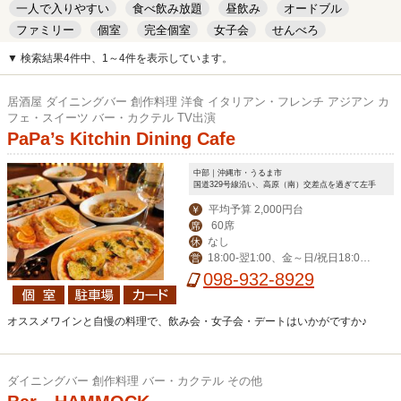
一人で入りやすい
食べ飲み放題
昼飲み
オードブル
ファミリー
個室
完全個室
女子会
せんべろ
キッズルーム
安い
デート
▼ 検索結果4件中、1～4件を表示しています。
居酒屋 ダイニングバー 創作料理 洋食 イタリアン・フレンチ アジアン カ
フェ・スイーツ バー・カクテル TV出演
PaPa’s Kitchin Dining Cafe
中部｜沖縄市・うるま市
国道329号線沿い、高原（南）交差点を過ぎて左手
平均予算 2,000円台
￥
60席
席
なし
休
18:00‐翌1:00、金～日/祝日18:00-
営
翌2:00
098-932-8929
オススメワインと自慢の料理で、飲み会・女子会・デートはいかがですか♪
ダイニングバー 創作料理 バー・カクテル その他