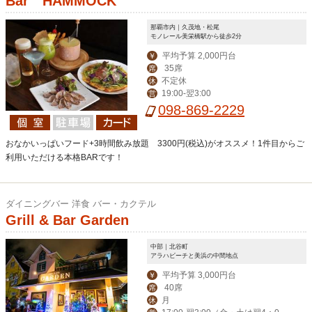
Bar HAMMOCK
那覇市内｜久茂地・松尾
モノレール美栄橋駅から徒歩2分
平均予算 2,000円台
￥
35席
席
不定休
休
19:00-翌3:00
営
098-869-2229
おなかいっぱいフード+3時間飲み放題 3300円(税込)がオススメ！1件目からご
利用いただける本格BARです！
ダイニングバー 洋食 バー・カクテル
Grill & Bar Garden
中部｜北谷町
アラハビーチと美浜の中間地点
平均予算 3,000円台
￥
40席
席
月
休