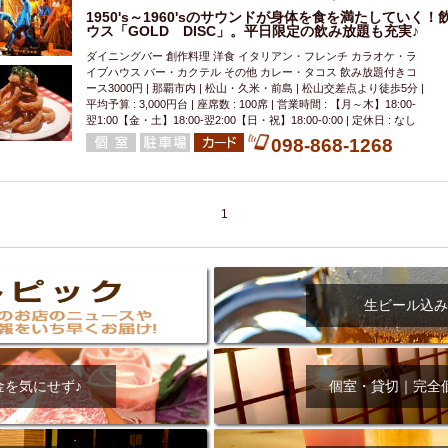
1950's～1960'sのサウンドが身体を食を満たしてい
ウス「GOLD DISC」。平日限定の飲み放題も充実♪
ダイニングバー 創作料理 洋食 イタリアン・フレンチ カラオケ・ラ
イブハウス バー・カクテル その他 カレー・タコス 飲み放題付きコ
ース3000円 | 那覇市内 | 松山・久米・前島 | 松山交差点より徒歩5分 |
平均予算 : 3,000円台 | 座席数 : 100席 | 営業時間 : 【月～木】18:00-
翌1:00【金・土】18:00-翌2:00【日・祝】18:00-0:00 | 定休日 : なし
098-868-1268
1
生ビール込み
金を気にせず♪
個室・貸切｜完全