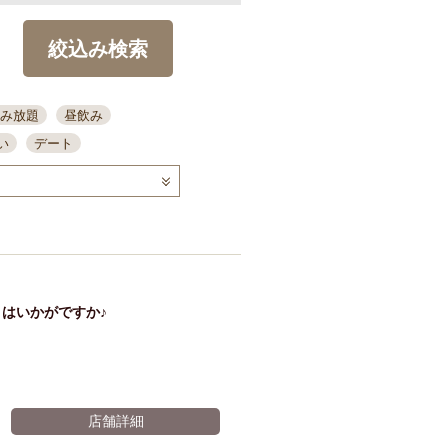
絞込み検索
み放題
昼飲み
い
デート
コース
ディナー
念日
泡盛
喫煙可
ーキ
歓迎会
宴会
部屋30名
カウンター
カクテル
送別会
はいかがですか♪
ビ
飲み会
掘りごたつ
クーポン
結納・顔会わせ
全面禁煙
店舗詳細