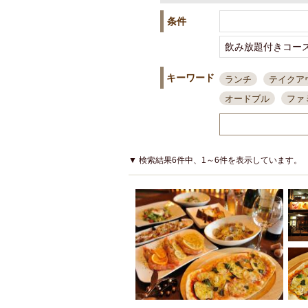
条件
キーワード
ランチ
テイクア
オードブル
ファ
スポーツ観戦
島
接待・会食
ちょ
結婚式二次会
朝
▼ 検索結果6件中、1～6件を表示しています。
夜10時以降入店可
貸切可
大部屋20
カード可
厳選日
3000円台コース
アサヒスーパードラ
大部屋50名以上～
ハッピーアワー