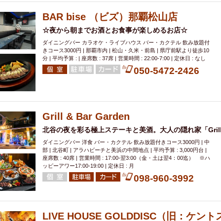
BAR bise （ビズ）那覇松山店
☆夜から朝までお酒とお食事が楽しめるお店☆
ダイニングバー カラオケ・ライブハウス バー・カクテル 飲み放題付
きコース3000円 | 那覇市内 | 松山・久米・前島 | 県庁前駅より徒歩10
分 | 平均予算 : | 座席数 : 37席 | 営業時間 : 22:00-7:00 | 定休日 : なし
050-5472-2426
Grill & Bar Garden
北谷の夜を彩る極上ステーキと美酒。大人の隠れ家「Grill & 
ダイニングバー 洋食 バー・カクテル 飲み放題付きコース3000円 | 中
部 | 北谷町 | アラハビーチと美浜の中間地点 | 平均予算 : 3,000円台 |
座席数 : 40席 | 営業時間 : 17:00-翌3:00（金・土は翌4：00迄） ※ハ
ッピーアワー17:00-19:00 | 定休日 : 月
098-960-3992
LIVE HOUSE GOLDDISC（旧：ケン