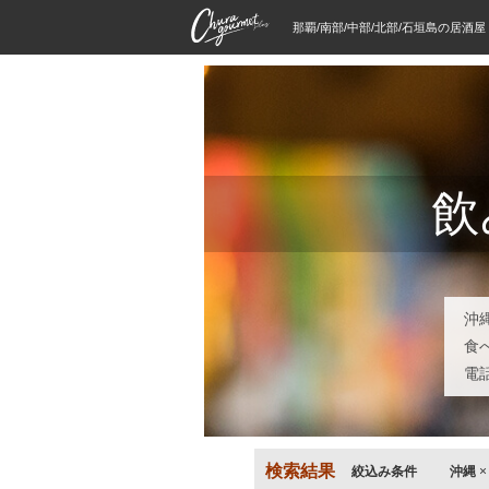
那覇/南部/中部/北部/石垣島の居酒
飲
沖
食
電
検索結果
絞込み条件
沖縄