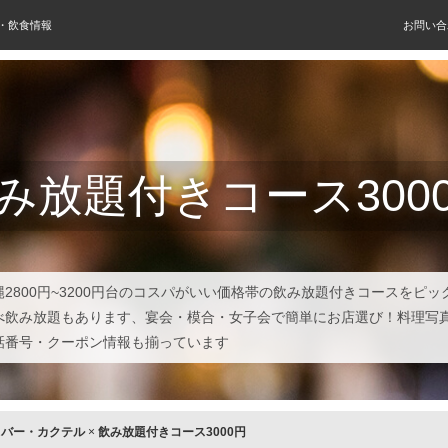
屋・飲食情報
お問い合
み放題付きコース300
縄2800円~3200円台のコスパがいい価格帯の飲み放題付きコースをピッ
べ飲み放題もあります、宴会・模合・女子会で簡単にお店選び！料理写
話番号・クーポン情報も揃っています
×
バー・カクテル
×
飲み放題付きコース3000円