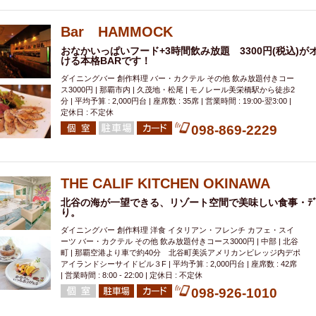
000円
肉の日
おもろまち駅周辺
オープンテラス
マトン・ラ
エビ
カレー
チャージ無し
牡蠣
夜景・景色◎
夜12時以降
Bar HAMMOCK
牧志駅周辺
ペット同伴
ビアガーデン
チーズ
天ぷら
ラ
おなかいっぱいフード+3時間飲み放題 3300円(税込)
ける本格BARです！
スメ
沖縄そば
串揚げ
バレンタイン
立ち飲み
5000円以上
ダイニングバー 創作料理 バー・カクテル その他 飲み放題付きコー
理
石垣牛
アヒージョ
アサヒ
割烹
女性専用トイレあり
ス3000円 | 那覇市内 | 久茂地・松尾 | モノレール美栄橋駅から徒歩2
スペシャルディナー
ホルモン(もつ)
炭火焼
ペイディ（給料日）
分 | 平均予算 : 2,000円台 | 座席数 : 35席 | 営業時間 : 19:00-翌3:00 |
定休日 : 不定休
インバル・イタリアンバール
食べ放題
動物カフェ＆バー
屋富祖地
098-869-2229
ジビエ
安里駅周辺
アジア・エスニック
熱燗
生け簀
獺祭
分煙
少人数貸切(15名以下から)
島野菜
しゃぶしゃぶ
パクチー
電気ブラン
エビスビール
ウェディング
58KACHA-SEA
バイ
THE CALIF KITCHEN OKINAWA
昼宴会
イベリコ豚
山盛、メガ盛り
つけ麺
日本そば
冬
北谷の海が一望できる、リゾート空間で美味しい食事・ﾃﾞ
り。
中華
お好み焼き・もんじゃ
オーガニック
プレミアムフライデー
ダイニングバー 創作料理 洋食 イタリアン・フレンチ カフェ・スイ
レ
ランチバイキング
フルーツハイボール
飲み比べセット
首里
ーツ バー・カクテル その他 飲み放題付きコース3000円 | 中部 | 北谷
町 | 那覇空港より車で約40分 北谷町美浜アメリカンビレッジ内デポ
鉄板焼き
幹事様特典
おばんざい
チーズタッカルビ
奥武山公園
アイランドシーサイドビル３F | 平均予算 : 2,000円台 | 座席数 : 42席
| 営業時間 : 8:00 - 22:00 | 定休日 : 不定休
定メニュー
春限定メニュー
フレンチ
夏限定メニュー
ENJOY 
098-926-1010
駅周辺
シードル
那覇空港駅周辺
儀保駅周辺