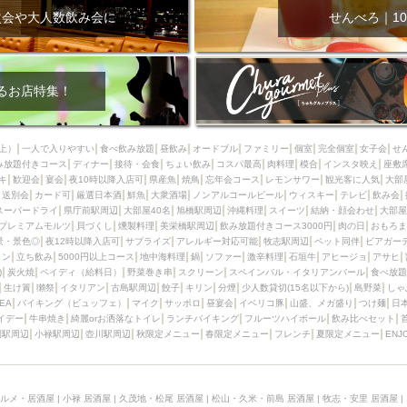
次会や大人数飲み会に
せんべろ｜10
るお店特集！
上）
一人で入りやすい
食べ飲み放題
昼飲み
オードブル
ファミリー
個室
完全個室
女子会
せ
み放題付きコース
ディナー
接待・会食
ちょい飲み
コスパ最高
肉料理
模合
インスタ映え
座敷
キ
歓迎会
宴会
夜10時以降入店可
県産魚
焼鳥
忘年会コース
レモンサワー
観光客に人気
大部
送別会
カード可
厳選日本酒
鮮魚
大衆酒場
ノンアルコールビール
ウィスキー
テレビ
飲み会
スーパードライ
県庁前駅周辺
大部屋40名
旭橋駅周辺
沖縄料理
スイーツ
結納・顔会わせ
大部屋
プレミアムモルツ
貝づくし
燻製料理
美栄橋駅周辺
飲み放題付きコース3000円
肉の日
おもろま
景・景色◎
夜12時以降入店可
サプライズ
アレルギー対応可能
牧志駅周辺
ペット同伴
ビアガー
イン
立ち飲み
5000円以上コース
地中海料理
鍋
ソファー
激辛料理
石垣牛
アヒージョ
アサヒ
)
炭火焼
ペイディ（給料日）
野菜巻き串
スクリーン
スペインバル・イタリアンバール
食べ放題
生け簀
獺祭
イタリアン
古島駅周辺
餃子
キリン
分煙
少人数貸切(15名以下から)
島野菜
しゃ
SEA
バイキング（ビュッフェ）
マイク
サッポロ
昼宴会
イベリコ豚
山盛、メガ盛り
つけ麺
日
イデー
牛串焼き
綺麗orお洒落なトイレ
ランチバイキング
フルーツハイボール
飲み比べセット
園駅周辺
小禄駅周辺
壺川駅周辺
秋限定メニュー
春限定メニュー
フレンチ
夏限定メニュー
ENJ
ルメ・居酒屋
|
小禄 居酒屋
|
久茂地・松尾 居酒屋
|
松山・久米・前島 居酒屋
|
牧志・安里 居酒屋
|