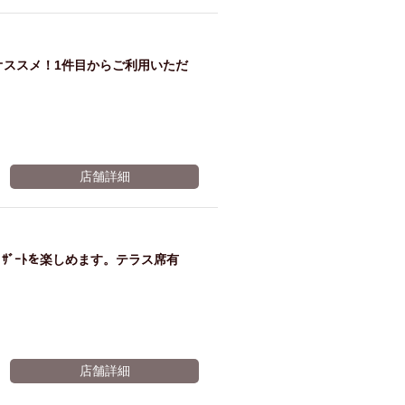
ム肉
洋食
入店可
サプライズ
ーメン
時間無制飲み放題
がオススメ！1件目からご利用いただ
コース
地中海料理
鍋
入店１時間が安い
野菜巻き串
区
ジンギスカン
店舗詳細
イタリアン
古島駅周辺
炉端焼き
ふぐ料理
キング（ビュッフェ）
限定メニュー
おでん
ｻﾞｰﾄを楽しめます。テラス席有
牛串焼き
駅周辺
やぎ料理
駅周辺
小禄駅周辺
LUNCH 特集
造形集団
店舗詳細