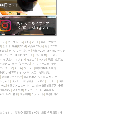
00円セット
んべろ
キッズルーム
安い
デート
スポーツ観戦
席
記念日
泡盛
喫煙可
結婚式二次会
朝まで営業
屋30名
カウンター
貸切可
大部屋20名
落ち着いた空間
掘りごたつ
3000円台コース
ピザ
焼酎
カラオケ
50名以上～
オリオン
海ぶどう
パスタ
民謡・生演奏
ち駅周辺
オープンテラス
マトン・ラム肉
洋食
デン
チーズ
天ぷら
ラーメン
時間無制飲み放題
割烹
女性専用トイレあり
入店１時間が安い
動物カフェ＆バー
屋富祖地区
ジンギスカン
カニ
ぶしゃぶ
パクチー
炉端焼き
ふぐ料理
ホッピー
焼肉
本そば
冬限定メニュー
おでん
市立病院前駅周辺
中華
首里駅周辺
やぎ料理
クラフトビール
鉄板焼き
OY LUNCH 特集
造形集団
ラクレット
赤嶺駅周辺
おもろまち・新都心 居酒屋
|
糸満・豊見城 居酒屋
|
浦