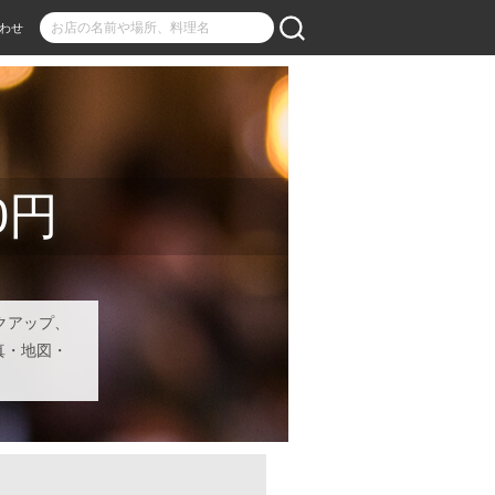
わせ
0円
クアップ、
真・地図・