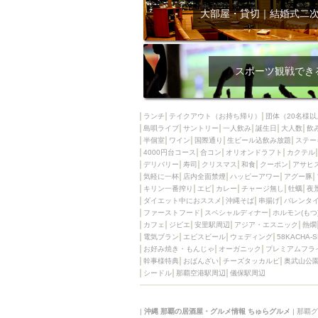
大部屋・貸切｜結婚式二
スポーツ観戦でき
ランチ
テイクアウト（お持ち帰り）
団体（20名様以
島唄ライブ
サントリー
一人飲み
誕生日
大人数
飲
半個室
ワイン
国際通り
生ビール込飲み放題
ステー
4000円台コース
合コン
オリオンドラフト
カクテル
デリバリー
寿司
クリスマス
和食
クーポン
アサヒ
気軽に一杯
店内全面禁煙
ハッピーアワー
アグー豚
キリン一番搾り
エビ
カレー
チャージ無し
牡蠣
夜
ダイエット中におススメ
沖縄そば
串揚げ
バレンタ
ファーストフード
スペシャルディナー
ホルモン(もつ
カフェ
ジビエ
安里駅周辺
アジア・エスニック
熱燗
電気ブラン
エビスビール
ウェディング
58KACHA-
お好み焼き・もんじゃ
オーガニック
プレミアムフラ
幹事様特典
おばんざい
チーズタッカルビ
奥武山公
シードル
那覇空港駅周辺
儀保駅周辺
|
沖縄 那覇の居酒屋・グルメ情報 ちゅらグルメ
|
那覇グ