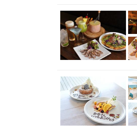
飲み放題付きコース3
キリン一番搾り
アレルギー対応可能
ダイエット中におス
ソファー
激辛料
ファーストフード
スクリーン
スペ
カニ
カフェ
餃子
キリン
ホッピー
焼肉
マイク
サッポロ
市立病院前駅周辺
綺麗orお洒落なトイ
クラフトビール
壺川駅周辺
秋限
ラクレット
赤嶺