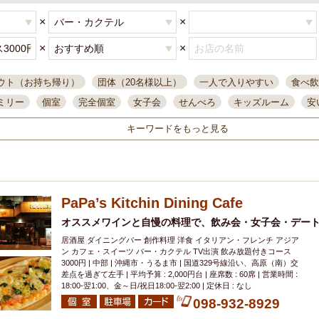
×
×
×
×
ウト（お持ち帰り）
団体（20名様以上）
一人で入りやすい
食べ飲
ミリー
個室
完全個室
女子会
せんべろ
キッズルーム
安
唄ライブ
サントリー
一人飲み
誕生日
大人数
飲み放題付き
キーワードをもっと見る
い飲み
コスパ最高
肉料理
模合
インスタ映え
座敷席
記
まで営業
半個室
ワイン
国際通り
生ビール込飲み放題
ステ
県産魚
焼鳥
忘年会コース
レモンサワー
観光客に人気
大
PaPa’s Kitchin Dining Cafe
名
落ち着いた空間
4000円台コース
合コン
オリオンドラフト
本酒
鮮魚
オススメワインと自慢の料理で、飲み会・女子会・デート
大衆酒場
ノンアルコールビール
ウィスキー
テレ
居酒屋 ダイニングバー 創作料理 洋食 イタリアン・フレンチ アジア
ピザ
焼酎
カラオケ
デリバリー
寿司
クリスマス
和食
ン カフェ・スイーツ バー・カクテル TV出演 飲み放題付きコース
イ
県庁前駅周辺
大部屋40名
旭橋駅周辺
沖縄料理
スイーツ
3000円 | 中部 | 沖縄市・うるま市 | 国道329号線沿い、高原（南）交
差点を過ぎて左手 | 平均予算 : 2,000円台 | 座席数 : 60席 | 営業時間 :
オリオン
海ぶどう
パスタ
民謡・生演奏
気軽に一杯
店内
18:00‐翌1:00、金～日/祝日18:00-翌2:00 | 定休日 : なし
アグー豚
プレミアムモルツ
貝づくし
098-932-8929
燻製料理
美栄橋駅周辺