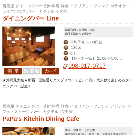
居酒屋 ダイニングバー 創作料理 洋食 イタリアン・フレンチ カラオケ・
ライブハウス バー・カクテル その他
ダイニングバー Line
那覇市内｜久茂地・松尾
県庁前駅から徒歩5分
平均予算 3,000円台
￥
130席
席
なし
休
【月～木 平日】 21:00-翌5:00
営
【その他】19:00-翌6:00
098-917-0717
★沖縄最大級★那覇・国際通りエスプリコートビル５階・大人数で楽しめるダイ
ニングバー誕生！
居酒屋 ダイニングバー 創作料理 洋食 イタリアン・フレンチ アジアン カ
フェ・スイーツ バー・カクテル TV出演
PaPa’s Kitchin Dining Cafe
中部｜沖縄市・うるま市
国道329号線沿い、高原（南）交差点を過ぎて左手