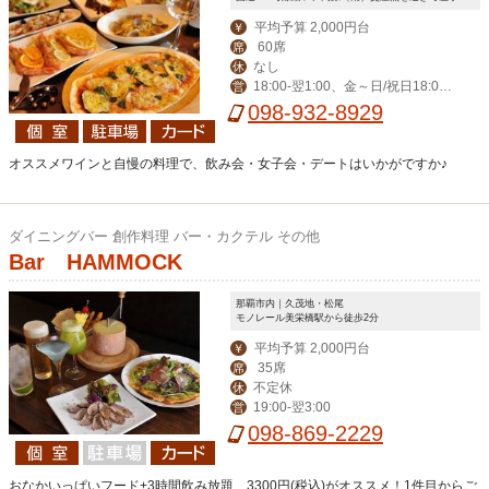
平均予算 2,000円台
￥
60席
席
なし
休
18:00‐翌1:00、金～日/祝日18:00-
営
翌2:00
098-932-8929
オススメワインと自慢の料理で、飲み会・女子会・デートはいかがですか♪
ダイニングバー 創作料理 バー・カクテル その他
Bar HAMMOCK
那覇市内｜久茂地・松尾
モノレール美栄橋駅から徒歩2分
平均予算 2,000円台
￥
35席
席
不定休
休
19:00-翌3:00
営
098-869-2229
おなかいっぱいフード+3時間飲み放題 3300円(税込)がオススメ！1件目からご