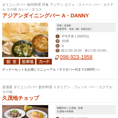
ダイニングバー 創作料理 洋食 アジアン カフェ・スイーツ バー・カクテ
ル その他 カレー・タコス
アジアンダイニングバー A・DANNY
中部｜北谷町
国道58号 北谷（南）交差点近く
平均予算 1,000円台
￥
60席
席
火
休
昼11:00-16:30 夜17:00‐23:00(L
営
O 22:00)、金土24:00（LO 23:00）
098-923-1958
ディナーセットをお得にリニューアル！サラダバー付きで1380円～♪
居酒屋 ダイニングバー 創作料理 イタリアン・フレンチ バー・カクテル
その他
久茂地チョップ
那覇市内｜久茂地・松尾
久茂地小学校前