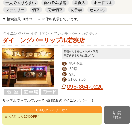
一人で入りやすい
食べ飲み放題
昼飲み
オードブル
ファミリー
個室
完全個室
女子会
せんべろ
キッズルーム
安い
デート
▼ 検索結果13件中、1～13件を表示しています。
ダイニングバー イタリアン・フレンチ バー・カクテル
ダイニングバーリップル若狭店
那覇市内｜松山・久米・前島
県庁前駅より共に徒歩10分
平均予算
￥
60席
席
なし
休
21:00-8:00
営
098-864-0220
リップルで～プルプル～でお馴染みのダイニングバー！！
ちゅらグルメ クーポン
店舗
☆お会計より10%OFF☆
詳細