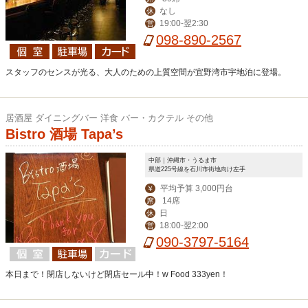
なし
休
19:00-翌2:30
営
098-890-2567
スタッフのセンスが光る、大人のための上質空間が宜野湾市宇地泊に登場。
居酒屋 ダイニングバー 洋食 バー・カクテル その他
Bistro 酒場 Tapa’s
中部｜沖縄市・うるま市
県道225号線を石川市街地向け左手
平均予算 3,000円台
￥
14席
席
日
休
18:00-翌2:00
営
090-3797-5164
本日まで！閉店しないけど閉店セール中！w Food 333yen！