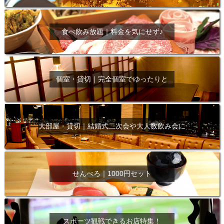
食べ飲み放題｜料金を気にせず♪
個室・貸切｜完全個室でゆったりと
大部屋・貸切｜結婚式二次会や大人数飲み会に
せんべろ｜1000円セット
スポーツ観戦できるお店特集！