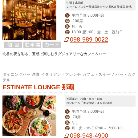
中部｜北谷町
レッドロブスター美浜店道向かい 旧Kai 美浜店 跡地
平均予算 3,000円台
￥
100席
席
月、火
休
18:00-翌1:00、金・土・祝前日17:
営
00-翌1:00
098-989-0022
北谷の夜を彩る、五感で楽しむラグジュアリーなカフェ＆バー
ダイニングバー 洋食 イタリアン・フレンチ カフェ・スイーツ バー・カク
テル
ESTINATE LOUNGE 那覇
那覇市内｜松山・久米・前島
ゆいレール「美栄橋駅」より徒歩5分
平均予算 3,000円台
￥
70席
席
なし
休
月・火・木-日/7:00～15:00/18:00
営
～23:00(料理L.O. 22:00) 毎週水曜日は
098-943-4900