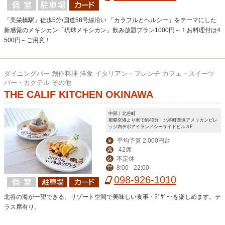
ディナー定休日。
「美栄橋駅」徒歩5分/国道58号線沿い 「カラフルとヘルシー」をテーマにした
新感覚のメキシカン「琉球メキシカン」飲み放題プラン1000円～！お料理付は4
500円～ご用意！
ダイニングバー 創作料理 洋食 イタリアン・フレンチ カフェ・スイーツ
バー・カクテル その他
THE CALIF KITCHEN OKINAWA
中部｜北谷町
那覇空港より車で約40分 北谷町美浜アメリカンビレ
ッジ内デポアイランドシーサイドビル３F
平均予算 2,000円台
￥
42席
席
不定休
休
8:00 - 22:00
営
098-926-1010
北谷の海が一望できる、リゾート空間で美味しい食事・ﾃﾞｻﾞｰﾄを楽しめます。テ
ラス席有り。