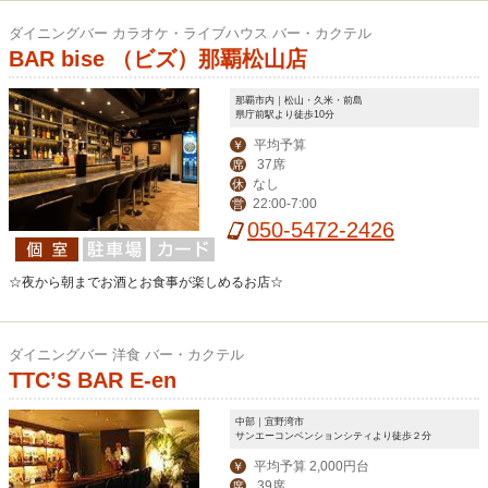
ダイニングバー カラオケ・ライブハウス バー・カクテル
BAR bise （ビズ）那覇松山店
那覇市内｜松山・久米・前島
県庁前駅より徒歩10分
平均予算
￥
37席
席
なし
休
22:00-7:00
営
050-5472-2426
☆夜から朝までお酒とお食事が楽しめるお店☆
ダイニングバー 洋食 バー・カクテル
TTC’S BAR E-en
中部｜宜野湾市
サンエーコンベンションシティより徒歩２分
平均予算 2,000円台
￥
39席
席