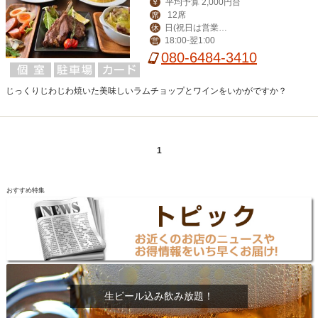
平均予算 2,000円台
￥
12席
席
日(祝日は営業、
休
18:00‐翌1:00
営
月曜振替休)
080-6484-3410
じっくりじわじわ焼いた美味しいラムチョップとワインをいかがですか？
1
おすすめ特集
生ビール込み飲み放題！