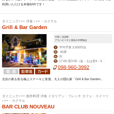
利用いただける本格BARです！
ダイニングバー 洋食 バー・カクテル
Grill & Bar Garden
中部｜北谷町
アラハビーチと美浜の中間地点
平均予算 3,000円台
￥
40席
席
月
休
17:00-翌3:00（金・土は翌4：00
営
迄） ※ハッピーアワー17:00-19:00
098-960-3992
北谷の夜を彩る極上ステーキと美酒。大人の隠れ家「Grill & Bar Garden」
ダイニングバー 創作料理 洋食 イタリアン・フレンチ カフェ・スイーツ
バー・カクテル
BAR CLUB NOUVEAU