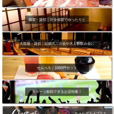
個室・貸切｜完全個室でゆったりと
大部屋・貸切｜結婚式二次会や大人数飲み会に
せんべろ｜1000円セット
スポーツ観戦できるお店特集！