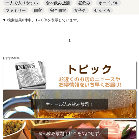
一人で入りやすい
食べ飲み放題
昼飲み
オードブル
ファミリー
個室
完全個室
女子会
せんべろ
キッズルーム
安い
デート
▼ 検索結果0件中、1～0件を表示しています。
1
おすすめ特集
生ビール込み飲み放題！
食べ飲み放題｜料金を気にせず♪