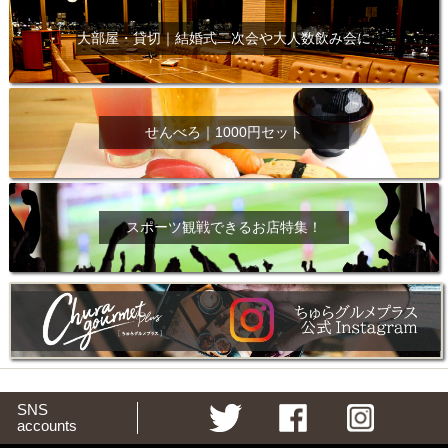
大部屋・貸切｜結婚式二次会や大人数飲み会に
せんべろ｜1000円セット
スポーツ観戦できるお店特集！
SNS
accounts