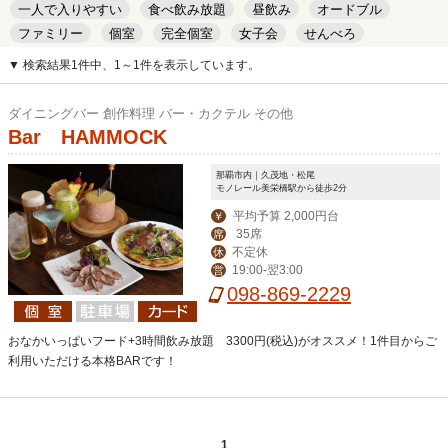
一人で入りやすい
食べ飲み放題
昼飲み
オードブル
ファミリー
個室
完全個室
女子会
せんべろ
キッズルーム
安い
デート
▼ 検索結果1件中、1～1件を表示しています。
ダイニングバー 創作料理 バー・カクテル その他
Bar HAMMOCK
那覇市内｜久茂地・松尾
モノレール美栄橋駅から徒歩2分
平均予算 2,000円台
￥
35席
席
不定休
休
19:00-翌3:00
営
098-869-2229
おなかいっぱいフード+3時間飲み放題 3300円(税込)がオススメ！1件目からご
利用いただける本格BARです！
1