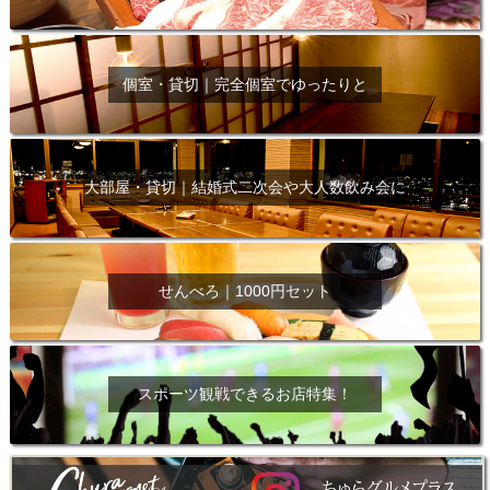
個室・貸切｜完全個室でゆったりと
大部屋・貸切｜結婚式二次会や大人数飲み会に
せんべろ｜1000円セット
スポーツ観戦できるお店特集！