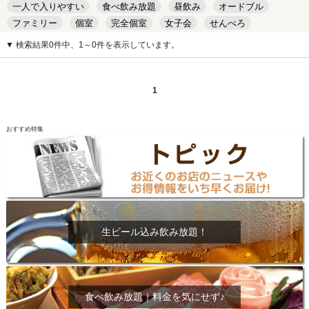
一人で入りやすい
食べ飲み放題
昼飲み
オードブル
ファミリー
個室
完全個室
女子会
せんべろ
キッズルーム
安い
デート
▼ 検索結果0件中、1～0件を表示しています。
1
おすすめ特集
生ビール込み飲み放題！
食べ飲み放題｜料金を気にせず♪