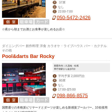
37席
席
なし
休
22:00-7:00
営
050-5472-2426
☆夜から朝までお酒とお食事が楽しめるお店☆
ダイニングバー 創作料理 洋食 カラオケ・ライブハウス バー・カクテル
その他
Pool&darts Bar Rocky
那覇市内｜久茂地・松尾
県庁前駅から徒歩5分
平均予算 2,000円台
￥
80席
席
なし
休
17:00-翌5:00
営
098-866-8575
国際通りの本格派ビリヤードとダーツが楽しめる新感覚プールバー。10名様用