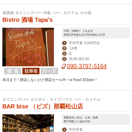
居酒屋 ダイニングバー 洋食 バー・カクテル その他
Bistro 酒場 Tapa’s
中部｜沖縄市・うるま市
県道225号線を石川市街地向け左手
平均予算 3,000円台
￥
14席
席
日
休
18:00-翌2:00
営
090-3797-5164
本日まで！閉店しないけど閉店セール中！w Food 333yen！
ダイニングバー カラオケ・ライブハウス バー・カクテル
BAR bise （ビズ）那覇松山店
那覇市内｜松山・久米・前島
県庁前駅より徒歩10分
平均予算
￥