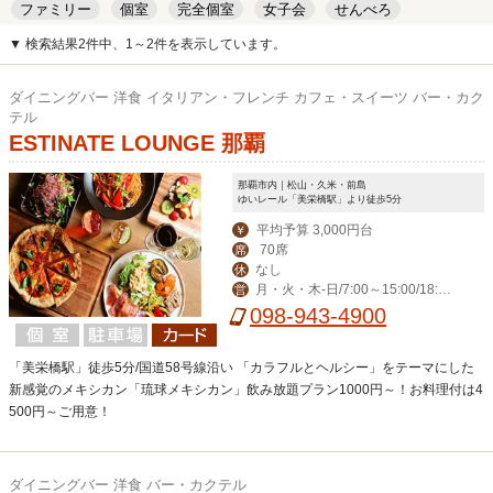
ファミリー
個室
完全個室
女子会
せんべろ
キッズルーム
安い
デート
▼ 検索結果2件中、1～2件を表示しています。
ダイニングバー 洋食 イタリアン・フレンチ カフェ・スイーツ バー・カク
テル
ESTINATE LOUNGE 那覇
那覇市内｜松山・久米・前島
ゆいレール「美栄橋駅」より徒歩5分
平均予算 3,000円台
￥
70席
席
なし
休
月・火・木-日/7:00～15:00/18:00
営
～23:00(料理L.O. 22:00) 毎週水曜日は
098-943-4900
ディナー定休日。
「美栄橋駅」徒歩5分/国道58号線沿い 「カラフルとヘルシー」をテーマにした
新感覚のメキシカン「琉球メキシカン」飲み放題プラン1000円～！お料理付は4
500円～ご用意！
ダイニングバー 洋食 バー・カクテル