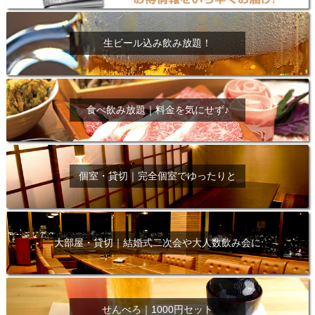
生ビール込み飲み放題！
食べ飲み放題｜料金を気にせず♪
個室・貸切｜完全個室でゆったりと
大部屋・貸切｜結婚式二次会や大人数飲み会に
せんべろ｜1000円セット