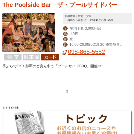
The Poolside Bar ザ・プールサイドバー
那覇市内｜牧志・安里
三越跡から徒歩1分、牧志駅から徒歩5分
平均予算 3,000円台
￥
40席
席
水
休
16:00-20:00(LO19:20)※緊急事態
営
宣言中のみ。通常は夏場17:00-24:00,
098-865-5552
冬場18:00-24:00
手ぶらでOK！那覇のど真ん中で「プールサイドBBQ」開催中！
1
おすすめ特集