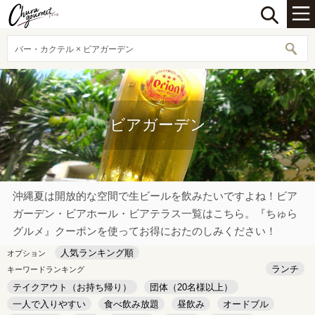
バー・カクテル × ビアガーデン
ビアガーデン
沖縄夏は開放的な空間で生ビールを飲みたいですよね！ビア
ガーデン・ビアホール・ビアテラス一覧はこちら。『ちゅら
グルメ』クーポンを使ってお得におたのしみください！
人気ランキング順
オプション
ランチ
キーワードランキング
テイクアウト（お持ち帰り）
団体（20名様以上）
一人で入りやすい
食べ飲み放題
昼飲み
オードブル