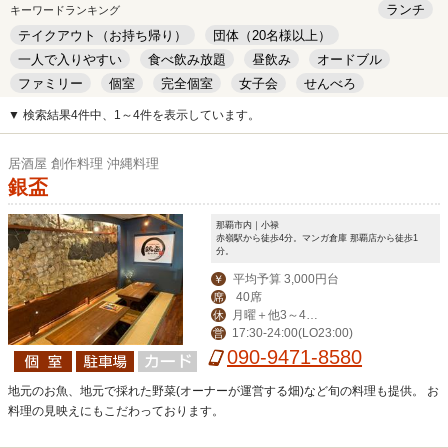
ランチ
キーワードランキング
テイクアウト（お持ち帰り）
団体（20名様以上）
一人で入りやすい
食べ飲み放題
昼飲み
オードブル
ファミリー
個室
完全個室
女子会
せんべろ
キッズルーム
安い
デート
▼ 検索結果4件中、1～4件を表示しています。
居酒屋 創作料理 沖縄料理
銀盃
那覇市内｜小禄
赤嶺駅から徒歩4分。マンガ倉庫 那覇店から徒歩1
分。
平均予算 3,000円台
￥
40席
席
月曜＋他3～4日
休
17:30-24:00(LO23:00)
営
変動でお休み
090-9471-8580
地元のお魚、地元で採れた野菜(オーナーが運営する畑)など旬の料理も提供。 お
料理の見映えにもこだわっております。