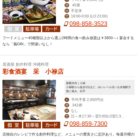
45席
席
不定休
休
18:00-0:00 (LO 23:00)
営
098-858-3523
フードメニュー40種類以上から選ぶ2時間の食べ飲み放題は￥3800～♪ 宴会する
なら「義GIN」で間違いなし！
居酒屋 創作料理 沖縄料理
彩食酒宴 采 小禄店
那覇市内｜小禄
小禄駅から徒歩2分ほど。ゆいレール沿いを赤嶺駅方
面に進み、右手
平均予算 2,000円台
￥
342席
席
なし
休
日～木17:30～翌3:00(LO翌1:3
営
0)、金・土・祝前～翌5:00(LO翌3:30)
098-859-7300
店独自のレシピで作る創作料理など、メニューの豊富さに定評あり。毎週月曜の