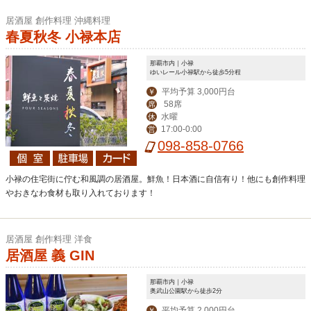
居酒屋 創作料理 沖縄料理
春夏秋冬 小禄本店
那覇市内｜小禄
ゆいレール小禄駅から徒歩5分程
平均予算 3,000円台
￥
58席
席
水曜
休
17:00-0:00
営
098-858-0766
小禄の住宅街に佇む和風調の居酒屋。鮮魚！日本酒に自信有り！他にも創作料理
やおきなわ食材も取り入れております！
居酒屋 創作料理 洋食
居酒屋 義 GIN
那覇市内｜小禄
奥武山公園駅から徒歩2分
平均予算 2,000円台
￥