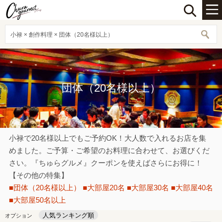
小禄 × 創作料理 × 団体（20名様以上）
団体（20名様以上）
小禄で20名様以上でもご予約OK！大人数で入れるお店を集
めました。ご予算・ご希望のお料理に合わせて、お選びくだ
さい。『ちゅらグルメ』クーポンを使えばさらにお得に！
【その他の特集】
■団体（20名様以上）
■大部屋20名
■大部屋30名
■大部屋40名
■大部屋50名以上
人気ランキング順
オプション