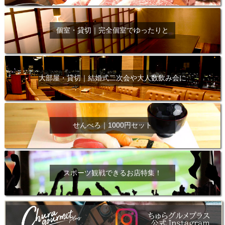
個室・貸切｜完全個室でゆったりと
大部屋・貸切｜結婚式二次会や大人数飲み会に
せんべろ｜1000円セット
スポーツ観戦できるお店特集！