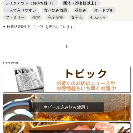
テイクアウト（お持ち帰り）
団体（20名様以上）
一人で入りやすい
食べ飲み放題
昼飲み
オードブル
ファミリー
個室
完全個室
女子会
せんべろ
キッズルーム
安い
デート
▼ 検索結果0件中、1～0件を表示しています。
1
おすすめ特集
生ビール込み飲み放題！