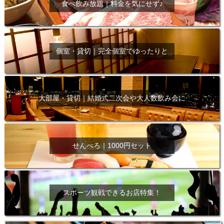
食べ飲み放題｜料金を気にせず♪
個室・貸切｜完全個室でゆったりと
大部屋・貸切｜結婚式二次会や大人数飲み会に
せんべろ｜1000円セット
スポーツ観戦できるお店特集！