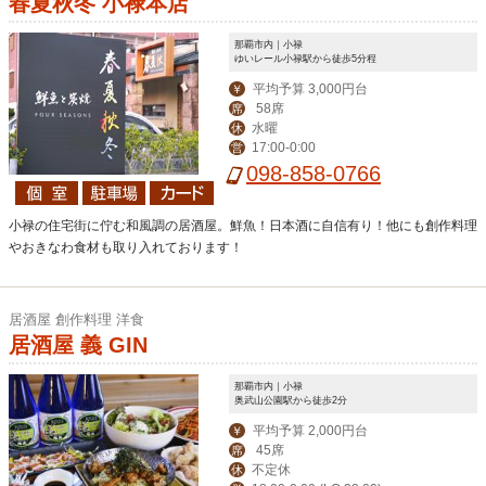
春夏秋冬 小禄本店
那覇市内｜小禄
ゆいレール小禄駅から徒歩5分程
平均予算 3,000円台
￥
58席
席
水曜
休
17:00-0:00
営
098-858-0766
小禄の住宅街に佇む和風調の居酒屋。鮮魚！日本酒に自信有り！他にも創作料理
やおきなわ食材も取り入れております！
居酒屋 創作料理 洋食
居酒屋 義 GIN
那覇市内｜小禄
奥武山公園駅から徒歩2分
平均予算 2,000円台
￥
45席
席
不定休
休