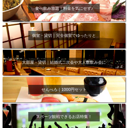
食べ飲み放題｜料金を気にせず♪
個室・貸切｜完全個室でゆったりと
大部屋・貸切｜結婚式二次会や大人数飲み会に
せんべろ｜1000円セット
スポーツ観戦できるお店特集！