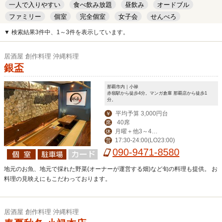
一人で入りやすい
食べ飲み放題
昼飲み
オードブル
ファミリー
個室
完全個室
女子会
せんべろ
キッズルーム
安い
デート
▼ 検索結果3件中、1～3件を表示しています。
居酒屋 創作料理 沖縄料理
銀盃
那覇市内｜小禄
赤嶺駅から徒歩4分。マンガ倉庫 那覇店から徒歩1
分。
平均予算 3,000円台
￥
40席
席
月曜＋他3～4日
休
17:30-24:00(LO23:00)
営
変動でお休み
090-9471-8580
地元のお魚、地元で採れた野菜(オーナーが運営する畑)など旬の料理も提供。 お
料理の見映えにもこだわっております。
居酒屋 創作料理 沖縄料理