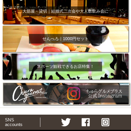
大部屋・貸切｜結婚式二次会や大人数飲み会に
せんべろ｜1000円セット
スポーツ観戦できるお店特集！
SNS
accounts