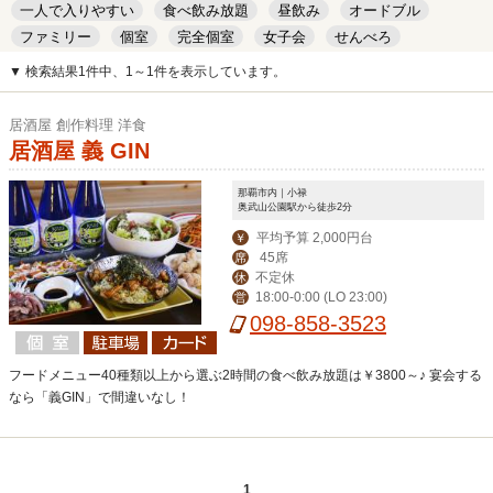
一人で入りやすい
食べ飲み放題
昼飲み
オードブル
ファミリー
個室
完全個室
女子会
せんべろ
キッズルーム
安い
デート
▼ 検索結果1件中、1～1件を表示しています。
居酒屋 創作料理 洋食
居酒屋 義 GIN
那覇市内｜小禄
奥武山公園駅から徒歩2分
平均予算 2,000円台
￥
45席
席
不定休
休
18:00-0:00 (LO 23:00)
営
098-858-3523
フードメニュー40種類以上から選ぶ2時間の食べ飲み放題は￥3800～♪ 宴会する
なら「義GIN」で間違いなし！
1