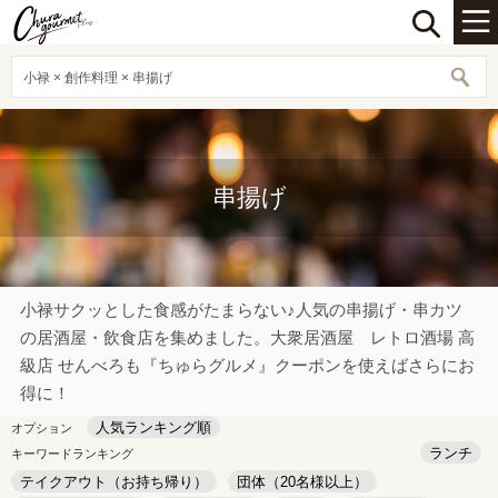
小禄 × 創作料理 × 串揚げ
串揚げ
小禄サクッとした食感がたまらない♪人気の串揚げ・串カツ
の居酒屋・飲食店を集めました。大衆居酒屋 レトロ酒場 高
級店 せんべろも『ちゅらグルメ』クーポンを使えばさらにお
得に！
人気ランキング順
オプション
ランチ
キーワードランキング
テイクアウト（お持ち帰り）
団体（20名様以上）