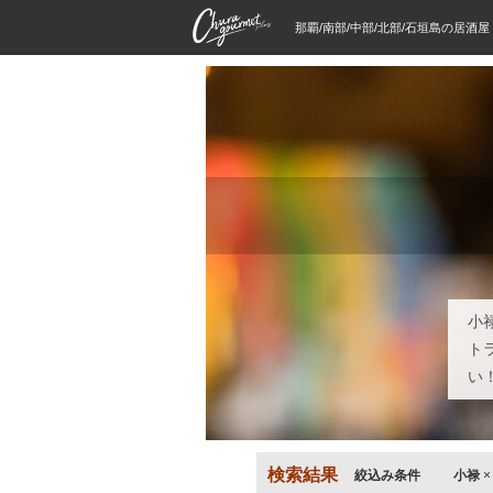
那覇/南部/中部/北部/石垣島の居酒
小
ト
い
検索結果
絞込み条件
小禄