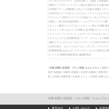
ランチ
テイクアウト（お持ち帰り）
団体（20名様以
島唄ライブ
サントリー
一人飲み
誕生日
大人数
飲
半個室
ワイン
国際通り
生ビール込飲み放題
ステー
4000円台コース
合コン
オリオンドラフト
カクテル
デリバリー
寿司
クリスマス
和食
クーポン
アサヒ
気軽に一杯
店内全面禁煙
ハッピーアワー
アグー豚
キリン一番搾り
エビ
カレー
チャージ無し
牡蠣
夜
ダイエット中におススメ
沖縄そば
串揚げ
バレンタ
ファーストフード
スペシャルディナー
ホルモン(もつ
カフェ
ジビエ
安里駅周辺
アジア・エスニック
熱燗
電気ブラン
エビスビール
ウェディング
58KACHA-
お好み焼き・もんじゃ
オーガニック
プレミアムフラ
幹事様特典
おばんざい
チーズタッカルビ
奥武山公
シードル
那覇空港駅周辺
儀保駅周辺
|
沖縄 那覇の居酒屋・グルメ情報 ちゅらグルメ
|
那覇グ
添市 居酒屋
|
沖縄市 居酒屋
|
北谷町 居酒屋
|
宜野湾市
屋
|
石垣島 沖縄料理
|
石垣島 カフェ
|
石垣島 沖縄そば
沖縄 那覇の居酒屋・グルメ情報｜ちゅらグル
運営会社
お問い合わせ
利用規