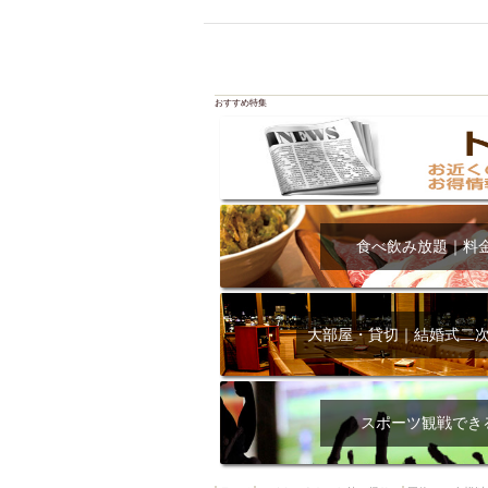
飲み放題付きコース3
キリン一番搾り
アレルギー対応可能
ダイエット中におス
おすすめ特集
ソファー
激辛料
ファーストフード
スクリーン
スペ
カニ
カフェ
食べ飲み放題｜料
餃子
キリン
ホッピー
焼肉
マイク
サッポロ
大部屋・貸切｜結婚式二
市立病院前駅周辺
綺麗orお洒落なトイ
クラフトビール
スポーツ観戦でき
壺川駅周辺
秋限
ラクレット
赤嶺