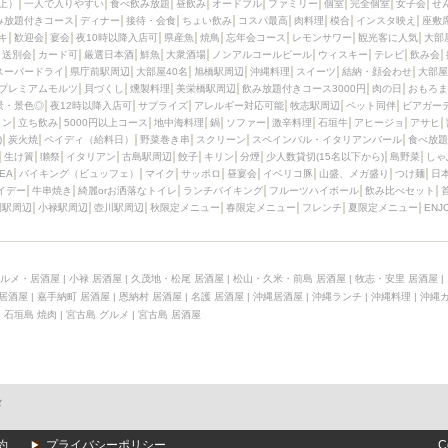
上）
一人で入りやすい
食べ飲み放題
昼飲み
オードブル
ファミリー
個室
完全個室
女子会
せ
み放題付きコース
ディナー
接待・会食
ちょい飲み
コスパ最高
肉料理
模合
インスタ映え
座敷
キ
歓迎会
宴会
夜10時以降入店可
県産魚
焼鳥
忘年会コース
レモンサワー
観光客に人気
大部
送別会
カード可
厳選日本酒
鮮魚
大衆酒場
ノンアルコールビール
ウィスキー
テレビ
飲み会
スーパードライ
県庁前駅周辺
大部屋40名
旭橋駅周辺
沖縄料理
スイーツ
結納・顔会わせ
大部屋
プレミアムモルツ
貝づくし
燻製料理
美栄橋駅周辺
飲み放題付きコース3000円
肉の日
おもろま
景・景色◎
夜12時以降入店可
サプライズ
アレルギー対応可能
牧志駅周辺
ペット同伴
ビアガー
イン
立ち飲み
5000円以上コース
地中海料理
鍋
ソファー
激辛料理
石垣牛
アヒージョ
アサヒ
)
炭火焼
ペイディ（給料日）
野菜巻き串
スクリーン
スペインバル・イタリアンバール
食べ放題
生け簀
獺祭
イタリアン
古島駅周辺
餃子
キリン
分煙
少人数貸切(15名以下から)
島野菜
しゃ
SEA
バイキング（ビュッフェ）
マイク
サッポロ
昼宴会
イベリコ豚
山盛、メガ盛り
つけ麺
日
イデー
牛串焼き
綺麗orお洒落なトイレ
ランチバイキング
フルーツハイボール
飲み比べセット
園駅周辺
小禄駅周辺
壺川駅周辺
秋限定メニュー
春限定メニュー
フレンチ
夏限定メニュー
ENJ
ルメ・居酒屋
|
小禄 居酒屋
|
久茂地・松尾 居酒屋
|
松山・久米・前島 居酒屋
|
牧志・安里 居酒屋
|
 居酒屋
|
嘉手納町 居酒屋
|
恩納村 居酒屋
|
名護 居酒屋
|
沖縄居酒屋
|
沖縄ランチ
|
沖縄料理
|
沖縄
|
石垣島 焼肉
|
宮古島 グルメ
|
宮古島 居酒屋
メ
約
プライバシーポリシー
C