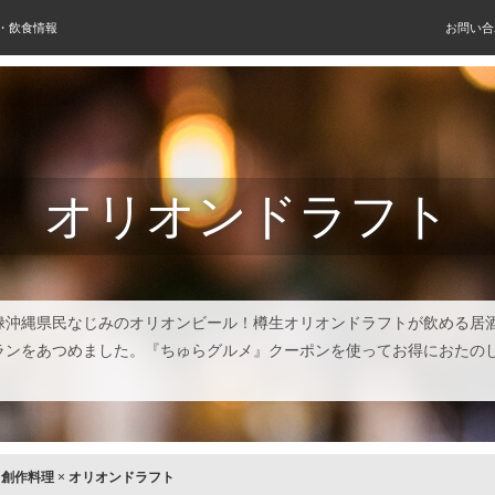
屋・飲食情報
お問い合
オリオンドラフト
禄沖縄県民なじみのオリオンビール！樽生オリオンドラフトが飲める居
ランをあつめました。『ちゅらグルメ』クーポンを使ってお得におたの
！
×
創作料理
×
オリオンドラフト