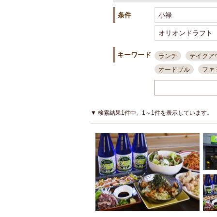
条件
キーワード
ランチ
テイクア
オードブル
ファ
スポーツ観戦
島
接待・会食
ちょ
結婚式二次会
朝
▼ 検索結果1件中、1～1件を表示しています。
夜10時以降入店可
貸切可
大部屋20
カード可
厳選日
3000円台コース
アサヒスーパードラ
大部屋50名以上～
ハッピーアワー