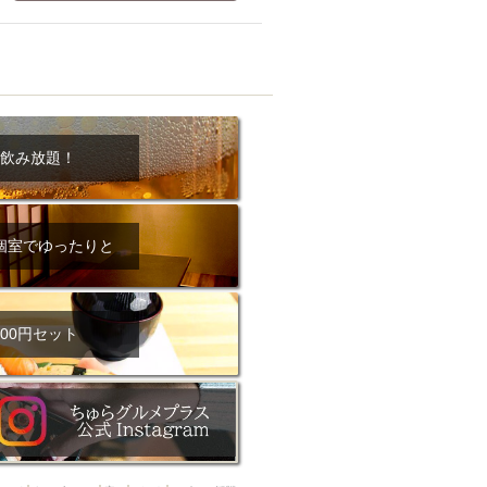
ム肉
洋食
入店可
サプライズ
ーメン
時間無制飲み放題
コース
地中海料理
鍋
入店１時間が安い
野菜巻き串
飲み放題！
区
ジンギスカン
イタリアン
古島駅周辺
個室でゆったりと
炉端焼き
ふぐ料理
キング（ビュッフェ）
限定メニュー
おでん
00円セット
牛串焼き
駅周辺
やぎ料理
駅周辺
小禄駅周辺
LUNCH 特集
造形集団