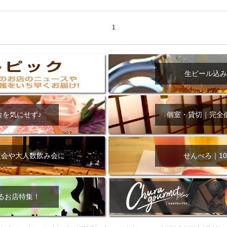
000円
肉の日
おもろまち駅周辺
オープンテラス
マトン・ラ
エビ
カレー
チャージ無し
牡蠣
夜景・景色◎
夜12時以降
1
牧志駅周辺
ペット同伴
ビアガーデン
チーズ
天ぷら
ラ
スメ
沖縄そば
串揚げ
バレンタイン
立ち飲み
5000円以上
理
石垣牛
アヒージョ
アサヒ
割烹
女性専用トイレあり
スペシャルディナー
ホルモン(もつ)
炭火焼
ペイディ（給料日）
生ビール込み
インバル・イタリアンバール
食べ放題
動物カフェ＆バー
屋富祖地
ジビエ
安里駅周辺
アジア・エスニック
熱燗
生け簀
獺祭
金を気にせず♪
個室・貸切｜完全
分煙
少人数貸切(15名以下から)
島野菜
しゃぶしゃぶ
パクチー
電気ブラン
エビスビール
ウェディング
58KACHA-SEA
バイ
昼宴会
イベリコ豚
山盛、メガ盛り
つけ麺
日本そば
冬
次会や大人数飲み会に
せんべろ｜10
中華
お好み焼き・もんじゃ
オーガニック
プレミアムフライデー
レ
ランチバイキング
フルーツハイボール
飲み比べセット
首里
鉄板焼き
幹事様特典
おばんざい
チーズタッカルビ
奥武山公園
るお店特集！
定メニュー
春限定メニュー
フレンチ
夏限定メニュー
ENJOY 
駅周辺
シードル
那覇空港駅周辺
儀保駅周辺