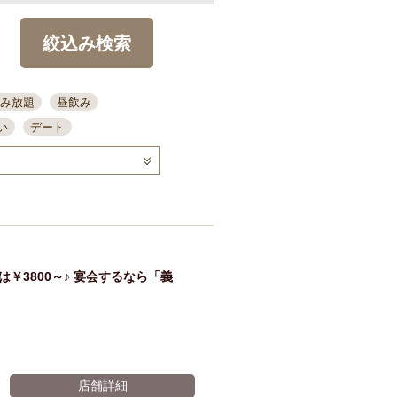
絞込み検索
み放題
昼飲み
い
デート
コース
ディナー
念日
泡盛
喫煙可
ーキ
歓迎会
宴会
部屋30名
カウンター
カクテル
送別会
￥3800～♪ 宴会するなら「義
ビ
飲み会
掘りごたつ
クーポン
結納・顔会わせ
全面禁煙
店舗詳細