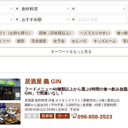
×
×
×
×
ウト（お持ち帰り）
団体（20名様以上）
一人で入りやすい
食べ飲
ミリー
個室
完全個室
女子会
せんべろ
キッズルーム
安
唄ライブ
サントリー
一人飲み
誕生日
大人数
飲み放題付き
キーワードをもっと見る
い飲み
コスパ最高
肉料理
模合
インスタ映え
座敷席
記
まで営業
半個室
ワイン
国際通り
生ビール込飲み放題
ステ
県産魚
焼鳥
忘年会コース
レモンサワー
観光客に人気
大
居酒屋 義 GIN
名
落ち着いた空間
4000円台コース
合コン
オリオンドラフト
本酒
鮮魚
フードメニュー40種類以上から選ぶ2時間の食べ飲み放題は
大衆酒場
ノンアルコールビール
ウィスキー
テレ
GIN」で間違いなし！
ピザ
焼酎
カラオケ
デリバリー
寿司
クリスマス
和食
居酒屋 創作料理 洋食 オリオンドラフト | 那覇市内 | 小禄 | 奥武山公
イ
県庁前駅周辺
大部屋40名
旭橋駅周辺
沖縄料理
スイーツ
園駅から徒歩2分 | 平均予算 : 2,000円台 | 座席数 : 45席 | 営業時間 :
18:00-0:00 (LO 23:00) | 定休日 : 不定休
オリオン
海ぶどう
パスタ
民謡・生演奏
気軽に一杯
店内
098-858-3523
アグー豚
プレミアムモルツ
貝づくし
燻製料理
美栄橋駅周辺