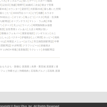
んべろ
キッズルーム
安い
デート
スポーツ観戦
席
記念日
泡盛
喫煙可
結婚式二次会
朝まで営業
屋30名
カウンター
貸切可
大部屋20名
落ち着いた空間
掘りごたつ
3000円台コース
ピザ
焼酎
カラオケ
50名以上～
オリオン
海ぶどう
パスタ
民謡・生演奏
ち駅周辺
オープンテラス
マトン・ラム肉
洋食
デン
チーズ
天ぷら
ラーメン
時間無制飲み放題
割烹
女性専用トイレあり
入店１時間が安い
動物カフェ＆バー
屋富祖地区
ジンギスカン
カニ
ぶしゃぶ
パクチー
炉端焼き
ふぐ料理
ホッピー
焼肉
本そば
冬限定メニュー
おでん
市立病院前駅周辺
中華
首里駅周辺
やぎ料理
クラフトビール
鉄板焼き
OY LUNCH 特集
造形集団
ラクレット
赤嶺駅周辺
おもろまち・新都心 居酒屋
|
糸満・豊見城 居酒屋
|
浦
カフェ
|
沖縄そば
|
沖縄焼肉
|
石垣島グルメ
|
石垣島 居酒
opyright © Banz Plus, Inc. All Rights Reserved.