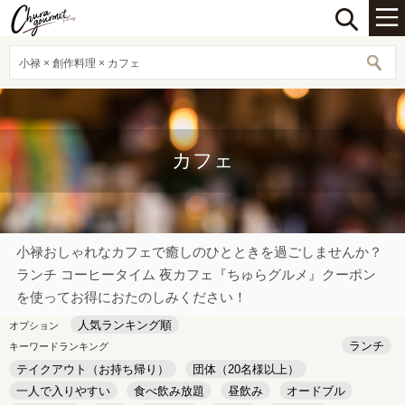
小禄 × 創作料理 × カフェ
カフェ
小禄おしゃれなカフェで癒しのひとときを過ごしませんか？
ランチ コーヒータイム 夜カフェ『ちゅらグルメ』クーポン
を使ってお得におたのしみください！
人気ランキング順
オプション
ランチ
キーワードランキング
テイクアウト（お持ち帰り）
団体（20名様以上）
一人で入りやすい
食べ飲み放題
昼飲み
オードブル