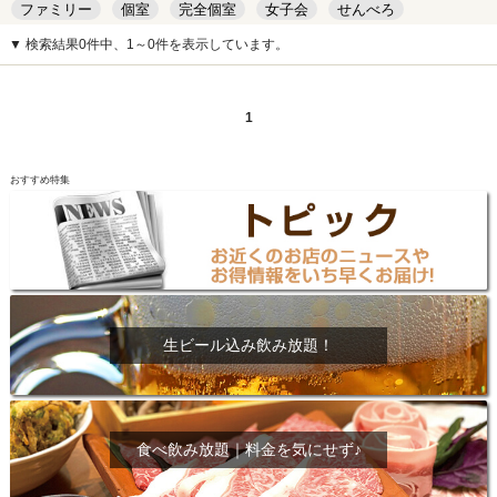
ファミリー
個室
完全個室
女子会
せんべろ
キッズルーム
安い
デート
▼ 検索結果0件中、1～0件を表示しています。
1
おすすめ特集
生ビール込み飲み放題！
食べ飲み放題｜料金を気にせず♪