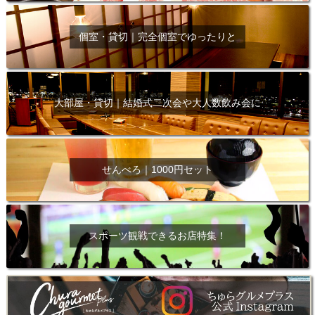
個室・貸切｜完全個室でゆったりと
大部屋・貸切｜結婚式二次会や大人数飲み会に
せんべろ｜1000円セット
スポーツ観戦できるお店特集！