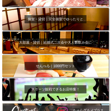
個室・貸切｜完全個室でゆったりと
大部屋・貸切｜結婚式二次会や大人数飲み会に
せんべろ｜1000円セット
スポーツ観戦できるお店特集！