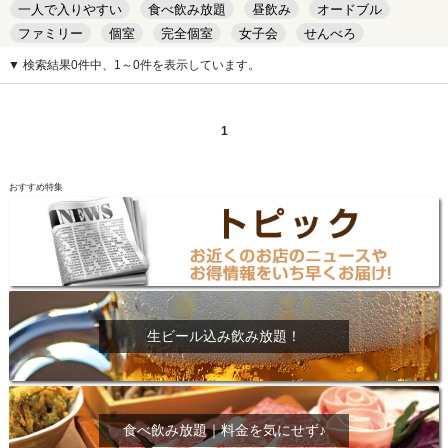
一人で入りやすい
食べ飲み放題
昼飲み
オードブル
ファミリー
個室
完全個室
女子会
せんべろ
キッズルーム
安い
デート
▼ 検索結果0件中、1～0件を表示しています。
1
おすすめ特集
生ビール込み飲み放題！
食べ飲み放題｜料金を気にせず♪