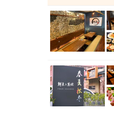
飲み放題付きコース3
キリン一番搾り
アレルギー対応可能
ダイエット中におス
ソファー
激辛料
ファーストフード
スクリーン
スペ
カニ
カフェ
餃子
キリン
ホッピー
焼肉
マイク
サッポロ
市立病院前駅周辺
綺麗orお洒落なトイ
クラフトビール
壺川駅周辺
秋限
ラクレット
赤嶺