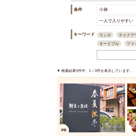
条件
キーワード
ランチ
テイクア
オードブル
ファ
スポーツ観戦
島
接待・会食
ちょ
結婚式二次会
朝
▼ 検索結果3件中、1～3件を表示しています。
夜10時以降入店可
貸切可
大部屋20
カード可
厳選日
3000円台コース
アサヒスーパードラ
大部屋50名以上～
ハッピーアワー
PR