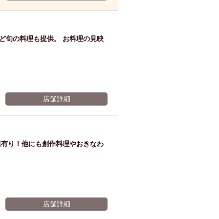
ム肉
洋食
入店可
サプライズ
ーメン
時間無制飲み放題
ど旬の料理も提供。 お料理の見映
コース
地中海料理
鍋
入店１時間が安い
野菜巻き串
区
ジンギスカン
イタリアン
古島駅周辺
店舗詳細
炉端焼き
ふぐ料理
キング（ビュッフェ）
限定メニュー
おでん
信有り！他にも創作料理やおきなわ
牛串焼き
駅周辺
やぎ料理
駅周辺
小禄駅周辺
LUNCH 特集
造形集団
店舗詳細