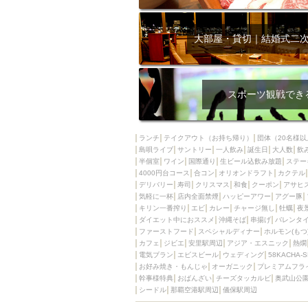
大部屋・貸切｜結婚式二
スポーツ観戦でき
ランチ
テイクアウト（お持ち帰り）
団体（20名様以
島唄ライブ
サントリー
一人飲み
誕生日
大人数
飲
半個室
ワイン
国際通り
生ビール込飲み放題
ステー
4000円台コース
合コン
オリオンドラフト
カクテル
デリバリー
寿司
クリスマス
和食
クーポン
アサヒ
気軽に一杯
店内全面禁煙
ハッピーアワー
アグー豚
キリン一番搾り
エビ
カレー
チャージ無し
牡蠣
夜
ダイエット中におススメ
沖縄そば
串揚げ
バレンタ
ファーストフード
スペシャルディナー
ホルモン(もつ
カフェ
ジビエ
安里駅周辺
アジア・エスニック
熱燗
電気ブラン
エビスビール
ウェディング
58KACHA-
お好み焼き・もんじゃ
オーガニック
プレミアムフラ
幹事様特典
おばんざい
チーズタッカルビ
奥武山公
シードル
那覇空港駅周辺
儀保駅周辺