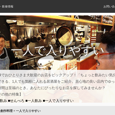
屋・飲食情報
お問い合
一人で入りやすい
禄でおひとりさま大歓迎のお店をピックアップ！「ちょっと飲みたい気
できる、1人でも気軽に入れる居酒屋をご紹介。居心地の良い店内でゆっ
時間は至福のとき。あなたにぴったりなお店を探してみませんか？
その他の特集】
昼飲み
■せんべろ
■一人飲み
■一人で入りやすい
×
創作料理
×
一人で入りやすい