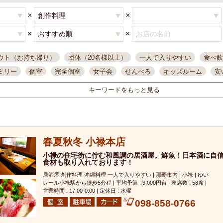
×
×
×
×
ウト（お持ち帰り）
団体（20名様以上）
一人で入りやすい
食べ飲
ミリー
個室
完全個室
女子会
せんべろ
キッズルーム
安
唄ライブ
サントリー
一人飲み
誕生日
大人数
飲み放題付き
キーワードをもっと見る
い飲み
コスパ最高
肉料理
模合
インスタ映え
座敷席
記
まで営業
半個室
ワイン
国際通り
生ビール込飲み放題
ステ
県産魚
焼鳥
忘年会コース
レモンサワー
観光客に人気
大
春夏秋冬 小禄本店
名
落ち着いた空間
4000円台コース
合コン
オリオンドラフト
本酒
鮮魚
小禄の住宅街に佇む和風調の居酒屋。鮮魚！日本酒に自
大衆酒場
ノンアルコールビール
ウィスキー
テレ
食材も取り入れております！
ピザ
焼酎
カラオケ
デリバリー
寿司
クリスマス
和食
居酒屋 創作料理 沖縄料理 一人で入りやすい | 那覇市内 | 小禄 | ゆい
イ
県庁前駅周辺
大部屋40名
旭橋駅周辺
沖縄料理
スイーツ
レール小禄駅から徒歩5分程 | 平均予算 : 3,000円台 | 座席数 : 58席 |
営業時間 : 17:00-0:00 | 定休日 : 水曜
オリオン
海ぶどう
パスタ
民謡・生演奏
気軽に一杯
店内
098-858-0766
アグー豚
プレミアムモルツ
貝づくし
燻製料理
美栄橋駅周辺