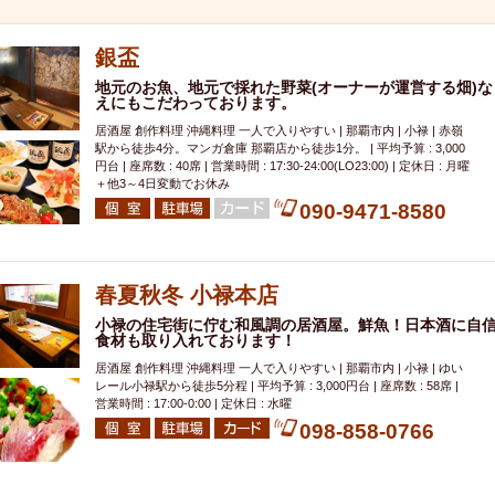
000円
肉の日
おもろまち駅周辺
オープンテラス
マトン・ラ
エビ
カレー
チャージ無し
牡蠣
夜景・景色◎
夜12時以降
銀盃
牧志駅周辺
ペット同伴
ビアガーデン
チーズ
天ぷら
ラ
地元のお魚、地元で採れた野菜(オーナーが運営する畑)な
スメ
沖縄そば
串揚げ
バレンタイン
立ち飲み
5000円以上
えにもこだわっております。
理
石垣牛
アヒージョ
アサヒ
割烹
女性専用トイレあり
居酒屋 創作料理 沖縄料理 一人で入りやすい | 那覇市内 | 小禄 | 赤嶺
駅から徒歩4分。マンガ倉庫 那覇店から徒歩1分。 | 平均予算 : 3,000
スペシャルディナー
ホルモン(もつ)
炭火焼
ペイディ（給料日）
円台 | 座席数 : 40席 | 営業時間 : 17:30-24:00(LO23:00) | 定休日 : 月曜
＋他3～4日変動でお休み
インバル・イタリアンバール
食べ放題
動物カフェ＆バー
屋富祖地
090-9471-8580
ジビエ
安里駅周辺
アジア・エスニック
熱燗
生け簀
獺祭
分煙
少人数貸切(15名以下から)
島野菜
しゃぶしゃぶ
パクチー
電気ブラン
エビスビール
ウェディング
58KACHA-SEA
バイ
春夏秋冬 小禄本店
昼宴会
イベリコ豚
山盛、メガ盛り
つけ麺
日本そば
冬
小禄の住宅街に佇む和風調の居酒屋。鮮魚！日本酒に自
食材も取り入れております！
中華
お好み焼き・もんじゃ
オーガニック
プレミアムフライデー
居酒屋 創作料理 沖縄料理 一人で入りやすい | 那覇市内 | 小禄 | ゆい
レ
ランチバイキング
フルーツハイボール
飲み比べセット
首里
レール小禄駅から徒歩5分程 | 平均予算 : 3,000円台 | 座席数 : 58席 |
営業時間 : 17:00-0:00 | 定休日 : 水曜
鉄板焼き
幹事様特典
おばんざい
チーズタッカルビ
奥武山公園
098-858-0766
定メニュー
春限定メニュー
フレンチ
夏限定メニュー
ENJOY 
駅周辺
シードル
那覇空港駅周辺
儀保駅周辺