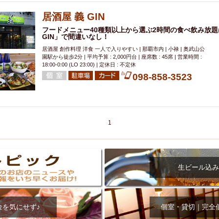
居酒屋 義 GIN
フードメニュー40種類以上から選ぶ2時間の食べ飲み放題は
GIN」で間違いなし！
居酒屋 創作料理 洋食 一人で入りやすい | 那覇市内 | 小禄 | 奥武山公
園駅から徒歩2分 | 平均予算 : 2,000円台 | 座席数 : 45席 | 営業時間 :
18:00-0:00 (LO 23:00) | 定休日 : 不定休
098-858-3523
1
生ビール込み
金を気にせず♪
個室・貸切｜完全