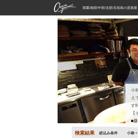
那覇/南部/中部/北部/石垣島の居酒
小
え
す
【
■
検索結果
絞込み条件
小禄