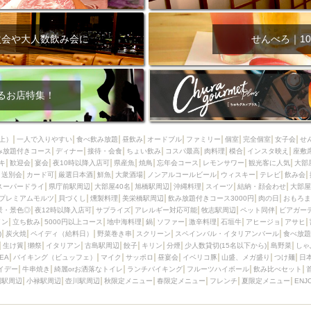
次会や大人数飲み会に
せんべろ｜10
るお店特集！
上）
一人で入りやすい
食べ飲み放題
昼飲み
オードブル
ファミリー
個室
完全個室
女子会
せ
み放題付きコース
ディナー
接待・会食
ちょい飲み
コスパ最高
肉料理
模合
インスタ映え
座敷
キ
歓迎会
宴会
夜10時以降入店可
県産魚
焼鳥
忘年会コース
レモンサワー
観光客に人気
大部
送別会
カード可
厳選日本酒
鮮魚
大衆酒場
ノンアルコールビール
ウィスキー
テレビ
飲み会
スーパードライ
県庁前駅周辺
大部屋40名
旭橋駅周辺
沖縄料理
スイーツ
結納・顔会わせ
大部屋
プレミアムモルツ
貝づくし
燻製料理
美栄橋駅周辺
飲み放題付きコース3000円
肉の日
おもろま
景・景色◎
夜12時以降入店可
サプライズ
アレルギー対応可能
牧志駅周辺
ペット同伴
ビアガー
イン
立ち飲み
5000円以上コース
地中海料理
鍋
ソファー
激辛料理
石垣牛
アヒージョ
アサヒ
)
炭火焼
ペイディ（給料日）
野菜巻き串
スクリーン
スペインバル・イタリアンバール
食べ放題
生け簀
獺祭
イタリアン
古島駅周辺
餃子
キリン
分煙
少人数貸切(15名以下から)
島野菜
しゃ
SEA
バイキング（ビュッフェ）
マイク
サッポロ
昼宴会
イベリコ豚
山盛、メガ盛り
つけ麺
日
イデー
牛串焼き
綺麗orお洒落なトイレ
ランチバイキング
フルーツハイボール
飲み比べセット
園駅周辺
小禄駅周辺
壺川駅周辺
秋限定メニュー
春限定メニュー
フレンチ
夏限定メニュー
ENJ