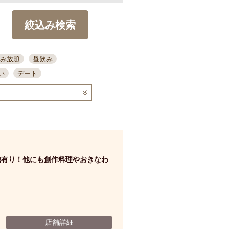
絞込み検索
み放題
昼飲み
い
デート
コース
ディナー
念日
泡盛
喫煙可
ーキ
歓迎会
宴会
部屋30名
カウンター
カクテル
送別会
信有り！他にも創作料理やおきなわ
ビ
飲み会
掘りごたつ
クーポン
結納・顔会わせ
全面禁煙
店舗詳細