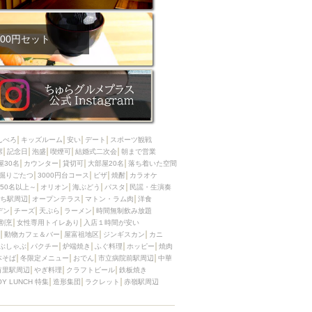
00円セット
んべろ
キッズルーム
安い
デート
スポーツ観戦
席
記念日
泡盛
喫煙可
結婚式二次会
朝まで営業
屋30名
カウンター
貸切可
大部屋20名
落ち着いた空間
掘りごたつ
3000円台コース
ピザ
焼酎
カラオケ
50名以上～
オリオン
海ぶどう
パスタ
民謡・生演奏
ち駅周辺
オープンテラス
マトン・ラム肉
洋食
デン
チーズ
天ぷら
ラーメン
時間無制飲み放題
割烹
女性専用トイレあり
入店１時間が安い
動物カフェ＆バー
屋富祖地区
ジンギスカン
カニ
ぶしゃぶ
パクチー
炉端焼き
ふぐ料理
ホッピー
焼肉
本そば
冬限定メニュー
おでん
市立病院前駅周辺
中華
首里駅周辺
やぎ料理
クラフトビール
鉄板焼き
OY LUNCH 特集
造形集団
ラクレット
赤嶺駅周辺