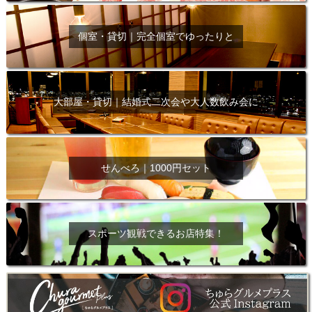
個室・貸切｜完全個室でゆったりと
大部屋・貸切｜結婚式二次会や大人数飲み会に
せんべろ｜1000円セット
スポーツ観戦できるお店特集！