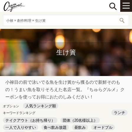
小禄 × 創作料理 × 生け簀
生け簀
小禄目の前で泳いでる魚を生け簀から獲るので新鮮そのも
の！うまい魚を取りそろえた名店一覧。『ちゅらグルメ』ク
ーポンを使ってお得におたのしみください！
人気ランキング順
オプション
ランチ
キーワードランキング
テイクアウト（お持ち帰り）
団体（20名様以上）
一人で入りやすい
食べ飲み放題
昼飲み
オードブル