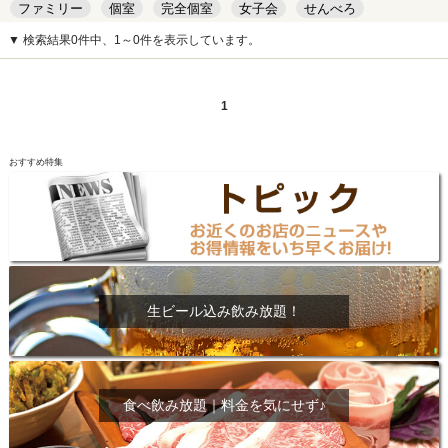
ファミリー
個室
完全個室
女子会
せんべろ
キッズルーム
安い
デート
▼ 検索結果0件中、1～0件を表示しています。
1
おすすめ特集
生ビール込み飲み放題！
食べ飲み放題｜料金を気にせず♪