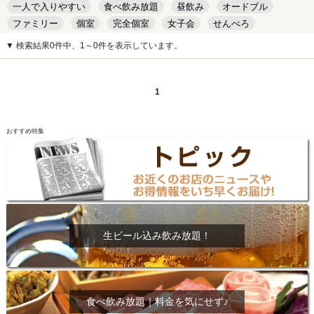
一人で入りやすい
食べ飲み放題
昼飲み
オードブル
ファミリー
個室
完全個室
女子会
せんべろ
キッズルーム
安い
デート
▼ 検索結果0件中、1～0件を表示しています。
1
おすすめ特集
生ビール込み飲み放題！
食べ飲み放題｜料金を気にせず♪