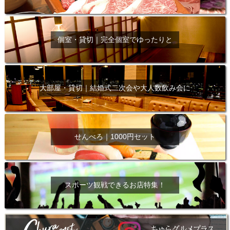
個室・貸切｜完全個室でゆったりと
大部屋・貸切｜結婚式二次会や大人数飲み会に
せんべろ｜1000円セット
スポーツ観戦できるお店特集！