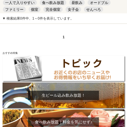
一人で入りやすい
食べ飲み放題
昼飲み
オードブル
ファミリー
個室
完全個室
女子会
せんべろ
キッズルーム
安い
デート
▼ 検索結果0件中、1～0件を表示しています。
1
おすすめ特集
生ビール込み飲み放題！
食べ飲み放題｜料金を気にせず♪