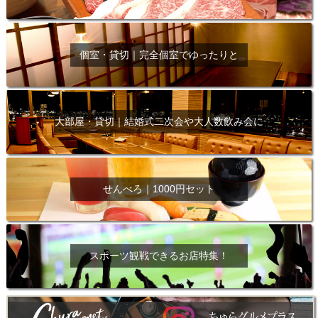
個室・貸切｜完全個室でゆったりと
大部屋・貸切｜結婚式二次会や大人数飲み会に
せんべろ｜1000円セット
スポーツ観戦できるお店特集！